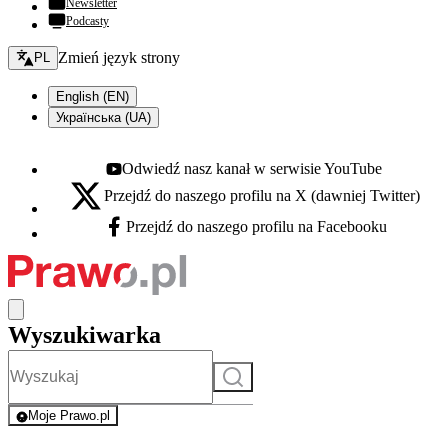
Newsletter
Podcasty
Zmień język - bieżący:
Zmień język strony
PL
English (EN)
Українська (UA)
Odwiedź nasz kanał w serwisie YouTube
Youtube - otwiera się w nowej karcie
Przejdź do naszego profilu na X (dawniej Twitter)
X - otwiera się w nowej karcie
Przejdź do naszego profilu na Facebooku
Facebook - otwiera się w nowej karcie
Wyszukiwarka
Szukaj
Moje Prawo.pl
- rejestracja i logowanie do serwisu