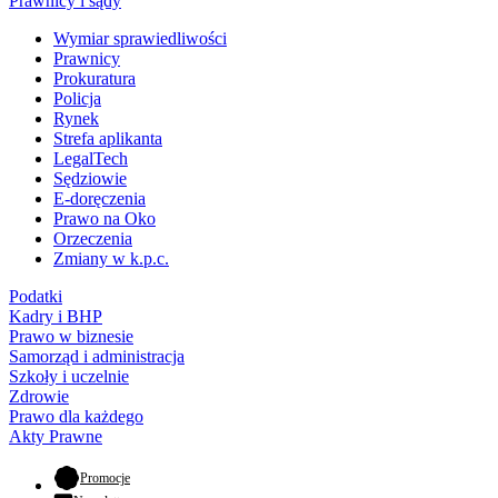
Prawnicy i sądy
Wymiar sprawiedliwości
Prawnicy
Prokuratura
Policja
Rynek
Strefa aplikanta
LegalTech
Sędziowie
E-doręczenia
Prawo na Oko
Orzeczenia
Zmiany w k.p.c.
Podatki
Kadry i BHP
Prawo w biznesie
Samorząd i administracja
Szkoły i uczelnie
Zdrowie
Prawo dla każdego
Akty Prawne
- otwiera się w nowej karcie
Promocje