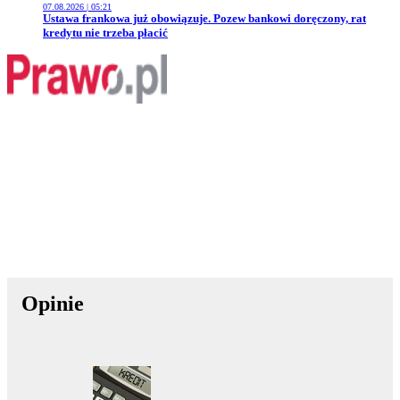
07.08.2026 | 05:21
Przejdź do artykułu:
Ustawa frankowa już obowiązuje. Pozew bankowi doręczony, rat
kredytu nie trzeba płacić
Opinie