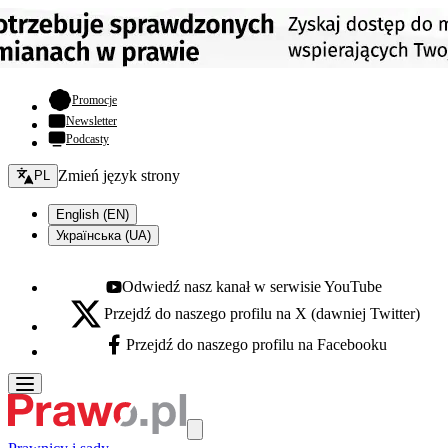
- otwiera się w nowej karcie
Promocje
Newsletter
Podcasty
Zmień język - bieżący:
Zmień język strony
PL
English (EN)
Українська (UA)
Odwiedź nasz kanał w serwisie YouTube
Youtube - otwiera się w nowej karcie
Przejdź do naszego profilu na X (dawniej Twitter)
X - otwiera się w nowej karcie
Przejdź do naszego profilu na Facebooku
Facebook - otwiera się w nowej karcie