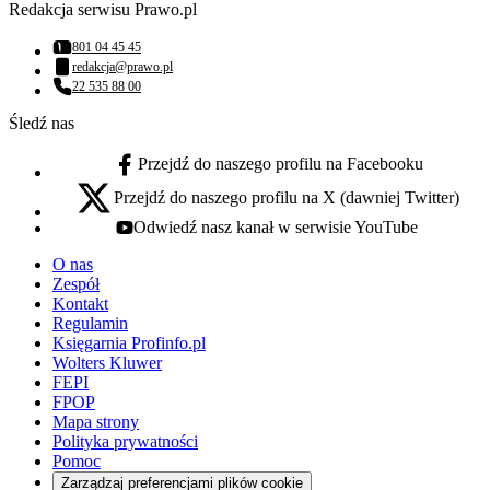
Redakcja serwisu Prawo.pl
801 04 45 45
Numer telefonu:
redakcja@prawo.pl
Adres email:
22 535 88 00
Numer telefonu:
Śledź nas
Przejdź do naszego profilu na Facebooku
facebook - otwiera się w nowej karcie
Przejdź do naszego profilu na X (dawniej Twitter)
x - otwiera się w nowej karcie
Odwiedź nasz kanał w serwisie YouTube
youtube - otwiera się w nowej karcie
O nas
Zespół
Kontakt
Regulamin
Księgarnia Profinfo.pl
Wolters Kluwer
FEPI
FPOP
Mapa strony
Polityka prywatności
Pomoc
Zarządzaj preferencjami plików cookie