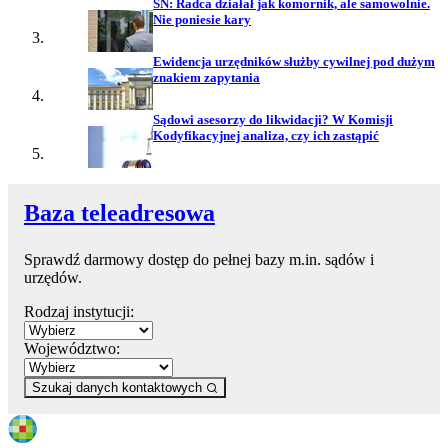
SN: Radca działał jak komornik, ale samowolnie.
Nie poniesie kary
Ewidencja urzędników służby cywilnej pod dużym
znakiem zapytania
Sądowi asesorzy do likwidacji? W Komisji
Kodyfikacyjnej analiza, czy ich zastąpić
Baza teleadresowa
Sprawdź darmowy dostęp do pełnej bazy m.in. sądów i
urzędów.
Rodzaj instytucji:
Województwo:
Szukaj danych kontaktowych