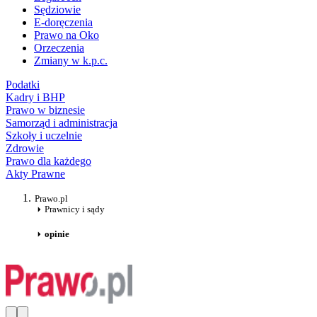
Sędziowie
E-doręczenia
Prawo na Oko
Orzeczenia
Zmiany w k.p.c.
Podatki
Kadry i BHP
Prawo w biznesie
Samorząd i administracja
Szkoły i uczelnie
Zdrowie
Prawo dla każdego
Akty Prawne
Prawo.pl
Prawnicy i sądy
opinie