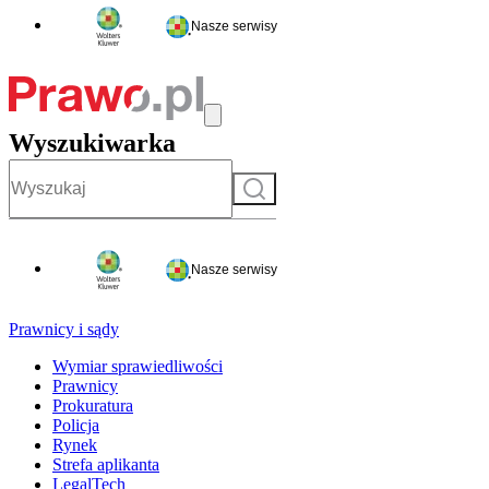
Nasze serwisy
Wyszukiwarka
Szukaj
Nasze serwisy
Prawnicy i sądy
Wymiar sprawiedliwości
Prawnicy
Prokuratura
Policja
Rynek
Strefa aplikanta
LegalTech