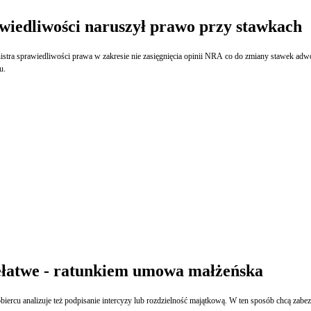
wiedliwości naruszył prawo przy stawkach
tra sprawiedliwości prawa w zakresie nie zasięgnięcia opinii NRA co do zmiany stawek adwo
u.
niełatwe - ratunkiem umowa małżeńska
obiercu analizuje też podpisanie intercyzy lub rozdzielność majątkową. W ten sposób chcą zabezp