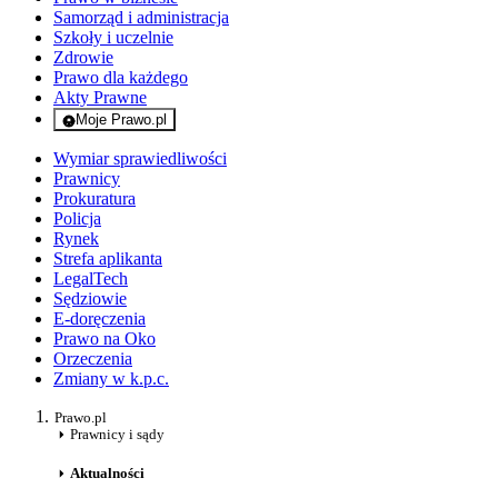
Samorząd i administracja
Szkoły i uczelnie
Zdrowie
Prawo dla każdego
Akty Prawne
Moje Prawo.pl
- rejestracja i logowanie do serwisu
Wymiar sprawiedliwości
Prawnicy
Prokuratura
Policja
Rynek
Strefa aplikanta
LegalTech
Sędziowie
E-doręczenia
Prawo na Oko
Orzeczenia
Zmiany w k.p.c.
Prawo.pl
Prawnicy i sądy
Aktualności