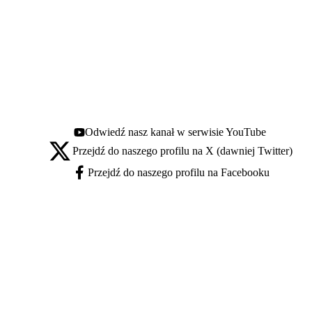
Odwiedź nasz kanał w serwisie YouTube
Youtube - otwiera się w nowej karcie
Przejdź do naszego profilu na X (dawniej Twitter)
X - otwiera się w nowej karcie
Przejdź do naszego profilu na Facebooku
Facebook - otwiera się w nowej karcie