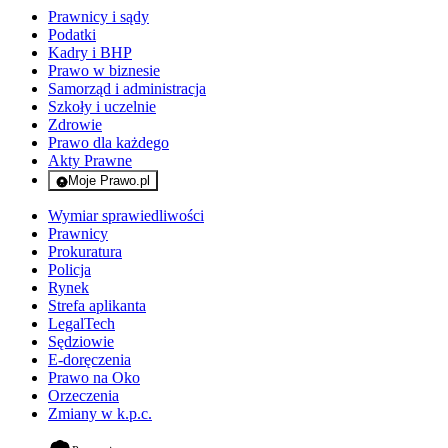
Prawnicy i sądy
Podatki
Kadry i BHP
Prawo w biznesie
Samorząd i administracja
Szkoły i uczelnie
Zdrowie
Prawo dla każdego
Akty Prawne
Moje Prawo.pl
- rejestracja i logowanie do serwisu
Wymiar sprawiedliwości
Prawnicy
Prokuratura
Policja
Rynek
Strefa aplikanta
LegalTech
Sędziowie
E-doręczenia
Prawo na Oko
Orzeczenia
Zmiany w k.p.c.