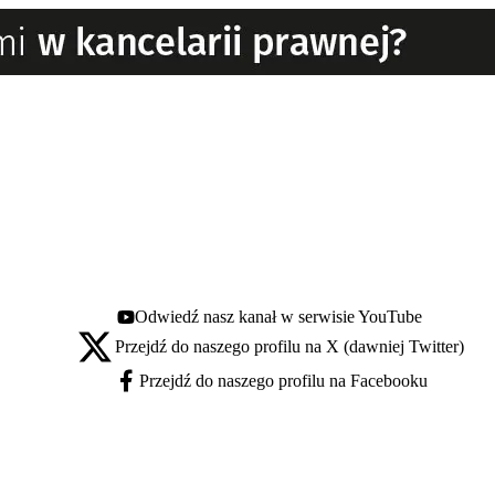
Odwiedź nasz kanał w serwisie YouTube
Youtube - otwiera się w nowej karcie
Przejdź do naszego profilu na X (dawniej Twitter)
X - otwiera się w nowej karcie
Przejdź do naszego profilu na Facebooku
Facebook - otwiera się w nowej karcie