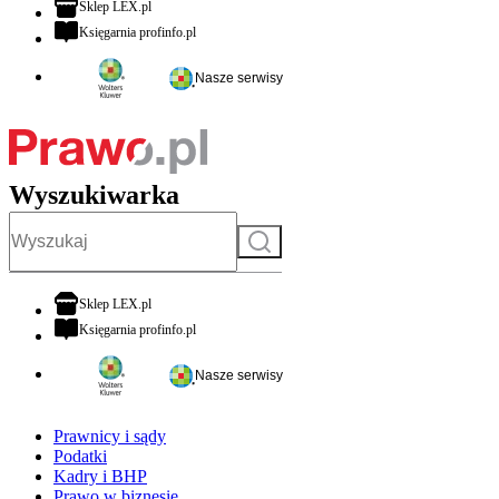
otwiera się w nowej karcie
Sklep LEX.pl
otwiera się w nowej karcie
Księgarnia profinfo.pl
Nasze serwisy
Wyszukiwarka
Szukaj
otwiera się w nowej karcie
Sklep LEX.pl
otwiera się w nowej karcie
Księgarnia profinfo.pl
Nasze serwisy
Prawnicy i sądy
Podatki
Kadry i BHP
Prawo w biznesie