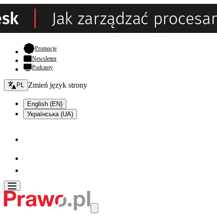
- otwiera się w nowej karcie
Promocje
Newsletter
Podcasty
Zmień język - bieżący:
Zmień język strony
PL
English (EN)
Українська (UA)