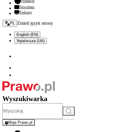
- otwiera się w nowej karcie
Promocje
Newsletter
Podcasty
Zmień język - bieżący:
Zmień język strony
PL
English (EN)
Українська (UA)
Wyszukiwarka
Szukaj
Moje Prawo.pl
- rejestracja i logowanie do serwisu