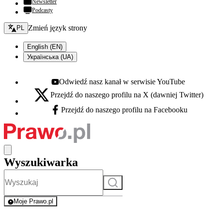
Newsletter
Podcasty
Zmień język - bieżący:
Zmień język strony
PL
English (EN)
Українська (UA)
Odwiedź nasz kanał w serwisie YouTube
Youtube - otwiera się w nowej karcie
Przejdź do naszego profilu na X (dawniej Twitter)
X - otwiera się w nowej karcie
Przejdź do naszego profilu na Facebooku
Facebook - otwiera się w nowej karcie
Wyszukiwarka
Szukaj
Moje Prawo.pl
- rejestracja i logowanie do serwisu