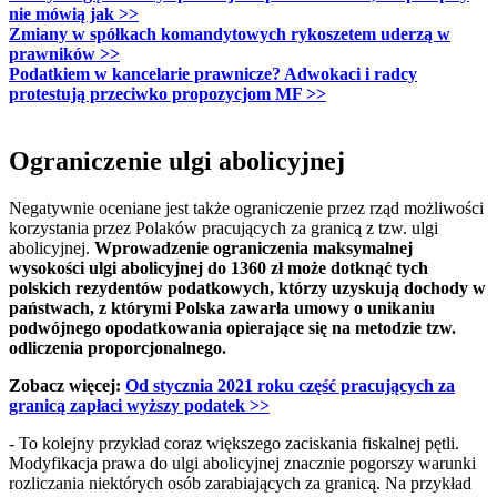
nie mówią jak >>
Zmiany w spółkach komandytowych rykoszetem uderzą w
prawników
>>
Podatkiem w kancelarie prawnicze? Adwokaci i radcy
protestują przeciwko propozycjom MF
>>
Ograniczenie ulgi abolicyjnej
Negatywnie oceniane jest także ograniczenie przez rząd możliwości
korzystania przez Polaków pracujących za granicą z tzw. ulgi
abolicyjnej.
Wprowadzenie ograniczenia maksymalnej
wysokości ulgi abolicyjnej do 1360 zł może dotknąć tych
polskich rezydentów podatkowych, którzy uzyskują dochody w
państwach, z którymi Polska zawarła umowy o unikaniu
podwójnego opodatkowania opierające się na metodzie tzw.
odliczenia proporcjonalnego.
Zobacz więcej:
Od stycznia 2021 roku część pracujących za
granicą zapłaci wyższy podatek >>
- To kolejny przykład coraz większego zaciskania fiskalnej pętli.
Modyfikacja prawa do ulgi abolicyjnej znacznie pogorszy warunki
rozliczania niektórych osób zarabiających za granicą. Na przykład