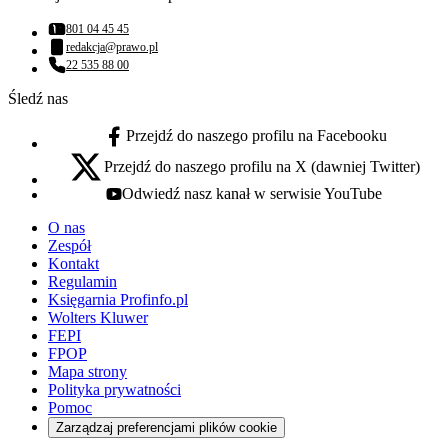
801 04 45 45
Numer telefonu:
redakcja@prawo.pl
Adres email:
22 535 88 00
Numer telefonu:
Śledź nas
Przejdź do naszego profilu na Facebooku
facebook - otwiera się w nowej karcie
Przejdź do naszego profilu na X (dawniej Twitter)
x - otwiera się w nowej karcie
Odwiedź nasz kanał w serwisie YouTube
youtube - otwiera się w nowej karcie
O nas
Zespół
Kontakt
Regulamin
Księgarnia Profinfo.pl
Wolters Kluwer
FEPI
FPOP
Mapa strony
Polityka prywatności
Pomoc
Zarządzaj preferencjami plików cookie