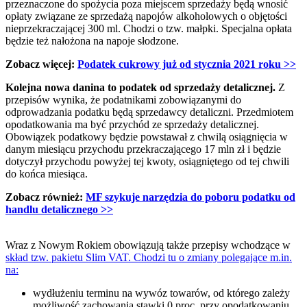
przeznaczone do spożycia poza miejscem sprzedaży będą wnosić
opłaty związane ze sprzedażą napojów alkoholowych o objętości
nieprzekraczającej 300 ml. Chodzi o tzw. małpki. Specjalna opłata
będzie też nałożona na napoje słodzone.
Zobacz więcej:
Podatek cukrowy już od stycznia 2021 roku >>
Kolejna nowa danina to podatek od sprzedaży detalicznej.
Z
przepisów wynika, że podatnikami zobowiązanymi do
odprowadzania podatku będą sprzedawcy detaliczni. Przedmiotem
opodatkowania ma być przychód ze sprzedaży detalicznej.
Obowiązek podatkowy będzie powstawał z chwilą osiągnięcia w
danym miesiącu przychodu przekraczającego 17 mln zł i będzie
dotyczył przychodu powyżej tej kwoty, osiągniętego od tej chwili
do końca miesiąca.
Zobacz również:
MF szykuje narzędzia do poboru podatku od
handlu detalicznego >>
Wraz z Nowym Rokiem obowiązują także przepisy wchodzące w
skład tzw. pakietu Slim VAT. Chodzi tu o zmiany polegające m.in.
na:
wydłużeniu terminu na wywóz towarów, od którego zależy
możliwość zachowania stawki 0 proc. przy opodatkowaniu