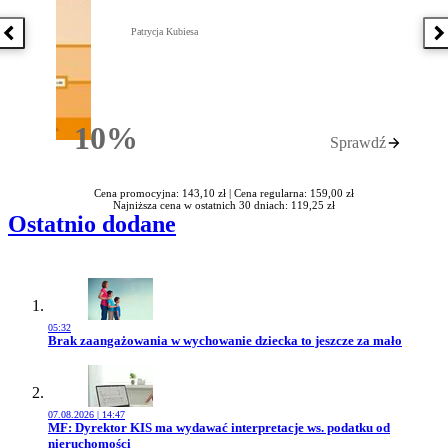
Patrycja Kubiesa
Poprzednia książka
N
10%
Sprawdź
Rabatu
Cena promocyjna: 143,10 zł |
Cena regularna: 159,00 zł
Najniższa cena w ostatnich 30 dniach: 119,25 zł
Ostatnio dodane
05:32
Przejdź do artykułu:
Brak zaangażowania w wychowanie dziecka to jeszcze za mało
07.08.2026 | 14:47
Przejdź do artykułu:
MF: Dyrektor KIS ma wydawać interpretacje ws. podatku od
nieruchomości