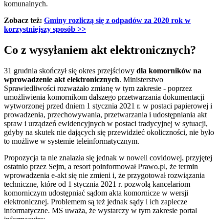
komunalnych.
Zobacz też:
Gminy rozliczą się z odpadów za 2020 rok w
korzystniejszy sposób >>
Co z wysyłaniem akt elektronicznych?
31 grudnia skończył się okres przejściowy
dla komorników na
wprowadzenie akt elektronicznych
. Ministerstwo
Sprawiedliwości rozważało zmianę w tym zakresie - poprzez
umożliwienia komornikom dalszego przetwarzania dokumentacji
wytworzonej przed dniem 1 stycznia 2021 r. w postaci papierowej i
prowadzenia, przechowywania, przetwarzania i udostępniania akt
spraw i urządzeń ewidencyjnych w postaci tradycyjnej w sytuacji,
gdyby na skutek nie dających się przewidzieć okoliczności, nie było
to możliwe w systemie teleinformatycznym.
Propozycja ta nie znalazła się jednak w noweli covidowej, przyjętej
ostatnio przez Sejm, a resort poinformował Prawo.pl, że termin
wprowadzenia e-akt się nie zmieni i, że przygotował rozwiązania
techniczne, które od 1 stycznia 2021 r. pozwolą kancelariom
komorniczym udostępniać sądom akta komornicze w wersji
elektronicznej. Problemem są też jednak sądy i ich zaplecze
informatyczne. MS uważa, że wystarczy w tym zakresie portal