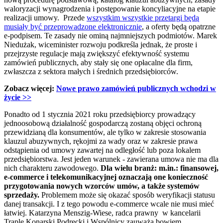
waloryzacji wynagrodzenia i postępowanie koncyliacyjne na etapie
realizacji umowy. Przede
wszystkim wszystkie przetargi będą
musiały być przeprowadzone elektronicznie
, a oferty będą opatrzne
e-podpisem. Te zasady nie ominą najmniejszych podmiotów. Marek
Niedużak, wiceminister rozwoju podkreśla jednak, że proste i
przejrzyste regulacje mają zwiększyć efektywność systemu
zamówień publicznych, aby stały się one opłacalne dla firm,
zwłaszcza z sektora małych i średnich przedsiębiorców.
Zobacz więcej:
Nowe prawo zamówień publicznych wchodzi w
życie >>
Ponadto od 1 stycznia 2021 roku przedsiębiorcy prowadzący
jednoosobową działalność gospodarczą zostaną objęci ochroną
przewidzianą dla konsumentów, ale tylko w zakresie stosowania
klauzul abuzywnych, rękojmi za wady oraz w zakresie prawa
odstąpienia od umowy zawartej na odległość lub poza lokalem
przedsiębiorstwa. Jest jeden warunek - zawierana umowa nie ma dla
nich charakteru zawodowego.
Dla wielu branż: m.in.: finansowej,
e-commerce i telekomunikacyjnej oznaczają one konieczność
przygotowania nowych wzorców umów, a także systemów
sprzedaży.
Problemem może się okazać sposób weryfikacji statusu
danej transakcji. I z tego powodu e-commerce wcale nie musi mieć
łatwiej. Katarzyna Menszig-Wiese, radca prawny w kancelarii
Traple Konarski Podrecki i Wspólnicy zauważa bowiem,