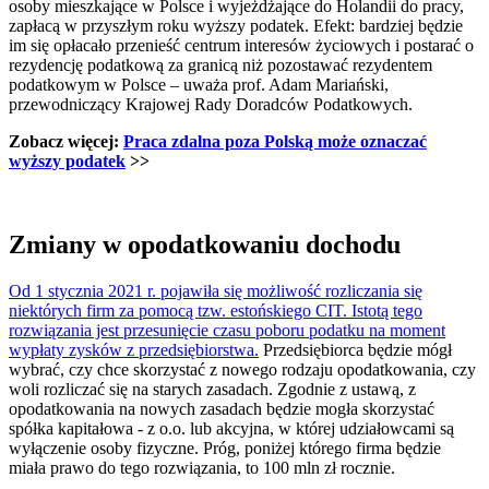
osoby mieszkające w Polsce i wyjeżdżające do Holandii do pracy,
zapłacą w przyszłym roku wyższy podatek. Efekt: bardziej będzie
im się opłacało przenieść centrum interesów życiowych i postarać o
rezydencję podatkową za granicą niż pozostawać rezydentem
podatkowym w Polsce – uważa prof. Adam Mariański,
przewodniczący Krajowej Rady Doradców Podatkowych.
Zobacz więcej:
Praca zdalna poza Polską może oznaczać
wyższy podatek
>>
Zmiany w opodatkowaniu dochodu
Od 1 stycznia 2021 r. pojawiła się możliwość rozliczania się
niektórych firm za pomocą tzw. estońskiego CIT. Istotą tego
rozwiązania jest przesunięcie czasu poboru podatku na moment
wypłaty zysków z przedsiębiorstwa.
Przedsiębiorca będzie mógł
wybrać, czy chce skorzystać z nowego rodzaju opodatkowania, czy
woli rozliczać się na starych zasadach. Zgodnie z ustawą, z
opodatkowania na nowych zasadach będzie mogła skorzystać
spółka kapitałowa - z o.o. lub akcyjna, w której udziałowcami są
wyłączenie osoby fizyczne. Próg, poniżej którego firma będzie
miała prawo do tego rozwiązania, to 100 mln zł rocznie.