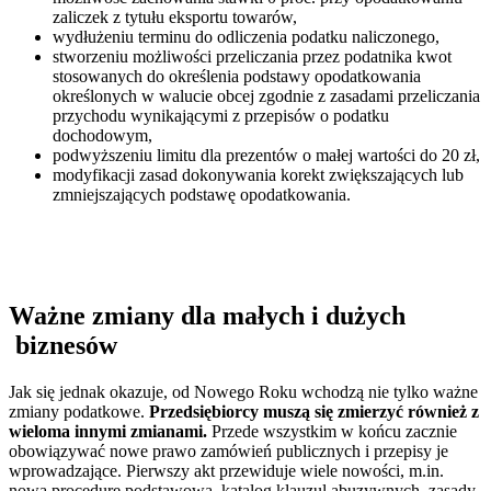
zaliczek z tytułu eksportu towarów,
wydłużeniu terminu do odliczenia podatku naliczonego,
stworzeniu możliwości przeliczania przez podatnika kwot
stosowanych do określenia podstawy opodatkowania
określonych w walucie obcej zgodnie z zasadami przeliczania
przychodu wynikającymi z przepisów o podatku
dochodowym,
podwyższeniu limitu dla prezentów o małej wartości do 20 zł,
modyfikacji zasad dokonywania korekt zwiększających lub
zmniejszających podstawę opodatkowania.
Ważne zmiany dla małych i dużych
biznesów
Jak się jednak okazuje, od Nowego Roku wchodzą nie tylko ważne
zmiany podatkowe.
Przedsiębiorcy muszą się zmierzyć również z
wieloma innymi zmianami.
Przede wszystkim w końcu zacznie
obowiązywać nowe prawo zamówień publicznych i przepisy je
wprowadzające. Pierwszy akt przewiduje wiele nowości, m.in.
nową procedurę podstawową, katalog klauzul abuzywnych, zasady