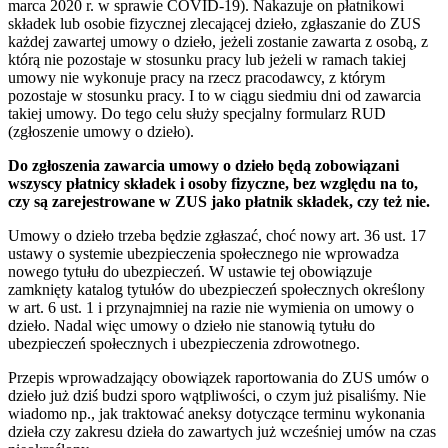
marca 2020 r. w sprawie COVID-19). Nakazuje on płatnikowi
składek lub osobie fizycznej zlecającej dzieło, zgłaszanie do ZUS
każdej zawartej umowy o dzieło, jeżeli zostanie zawarta z osobą, z
którą nie pozostaje w stosunku pracy lub jeżeli w ramach takiej
umowy nie wykonuje pracy na rzecz pracodawcy, z którym
pozostaje w stosunku pracy. I to w ciągu siedmiu dni od zawarcia
takiej umowy. Do tego celu służy specjalny formularz RUD
(zgłoszenie umowy o dzieło).
Do zgłoszenia zawarcia umowy o dzieło będą zobowiązani
wszyscy płatnicy składek i osoby fizyczne, bez względu na to,
czy są zarejestrowane w ZUS jako płatnik składek, czy też nie.
Umowy o dzieło trzeba będzie zgłaszać, choć nowy art. 36 ust. 17
ustawy o systemie ubezpieczenia społecznego nie wprowadza
nowego tytułu do ubezpieczeń. W ustawie tej obowiązuje
zamknięty katalog tytułów do ubezpieczeń społecznych określony
w art. 6 ust. 1 i przynajmniej na razie nie wymienia on umowy o
dzieło. Nadal więc umowy o dzieło nie stanowią tytułu do
ubezpieczeń społecznych i ubezpieczenia zdrowotnego.
Przepis wprowadzający obowiązek raportowania do ZUS umów o
dzieło już dziś budzi sporo wątpliwości, o czym już pisaliśmy. Nie
wiadomo np., jak traktować aneksy dotyczące terminu wykonania
dzieła czy zakresu dzieła do zawartych już wcześniej umów na czas