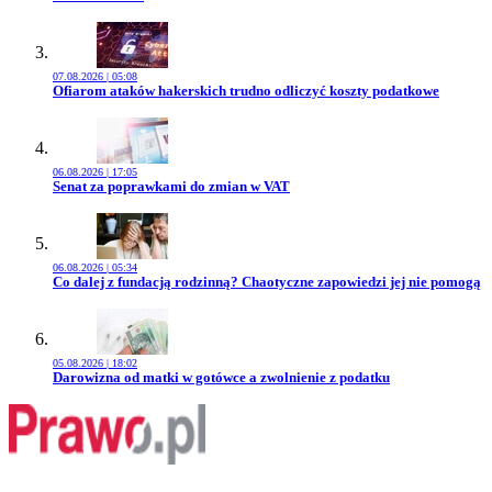
07.08.2026 | 05:08
Przejdź do artykułu:
Ofiarom ataków hakerskich trudno odliczyć koszty podatkowe
06.08.2026 | 17:05
Przejdź do artykułu:
Senat za poprawkami do zmian w VAT
06.08.2026 | 05:34
Przejdź do artykułu:
Co dalej z fundacją rodzinną? Chaotyczne zapowiedzi jej nie pomogą
05.08.2026 | 18:02
Przejdź do artykułu:
Darowizna od matki w gotówce a zwolnienie z podatku