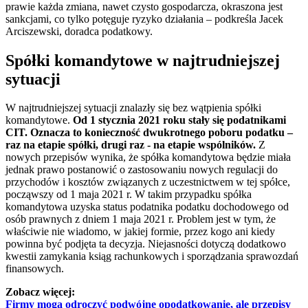
prawie każda zmiana, nawet czysto gospodarcza, okraszona jest
sankcjami, co tylko potęguje ryzyko działania – podkreśla Jacek
Arciszewski, doradca podatkowy.
Spółki komandytowe w najtrudniejszej
sytuacji
W najtrudniejszej sytuacji znalazły się bez wątpienia spółki
komandytowe.
Od 1 stycznia 2021 roku stały się podatnikami
CIT. Oznacza to konieczność dwukrotnego poboru podatku –
raz na etapie spółki, drugi raz - na etapie wspólników.
Z
nowych przepisów wynika, że spółka komandytowa będzie miała
jednak prawo postanowić o zastosowaniu nowych regulacji do
przychodów i kosztów związanych z uczestnictwem w tej spółce,
począwszy od 1 maja 2021 r. W takim przypadku spółka
komandytowa uzyska status podatnika podatku dochodowego od
osób prawnych z dniem 1 maja 2021 r. Problem jest w tym, że
właściwie nie wiadomo, w jakiej formie, przez kogo ani kiedy
powinna być podjęta ta decyzja. Niejasności dotyczą dodatkowo
kwestii zamykania ksiąg rachunkowych i sporządzania sprawozdań
finansowych.
Zobacz więcej:
Firmy mogą odroczyć podwójne opodatkowanie, ale przepisy