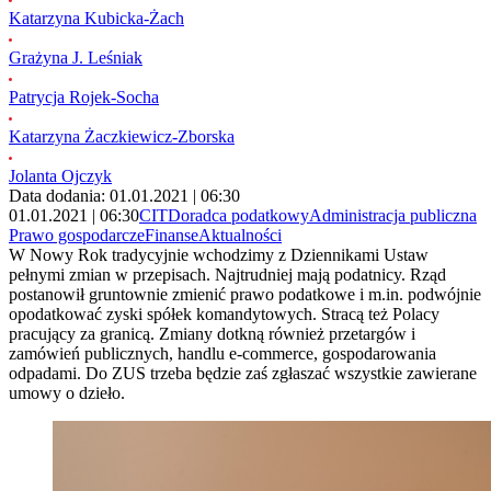
Katarzyna Kubicka-Żach
Grażyna J. Leśniak
Patrycja Rojek-Socha
Katarzyna Żaczkiewicz-Zborska
Jolanta Ojczyk
Data dodania: 01.01.2021 | 06:30
01.01.2021 | 06:30
CIT
Doradca podatkowy
Administracja publiczna
Prawo gospodarcze
Finanse
Aktualności
W Nowy Rok tradycyjnie wchodzimy z Dziennikami Ustaw
pełnymi zmian w przepisach. Najtrudniej mają podatnicy. Rząd
postanowił gruntownie zmienić prawo podatkowe i m.in. podwójnie
opodatkować zyski spółek komandytowych. Stracą też Polacy
pracujący za granicą. Zmiany dotkną również przetargów i
zamówień publicznych, handlu e-commerce, gospodarowania
odpadami. Do ZUS trzeba będzie zaś zgłaszać wszystkie zawierane
umowy o dzieło.