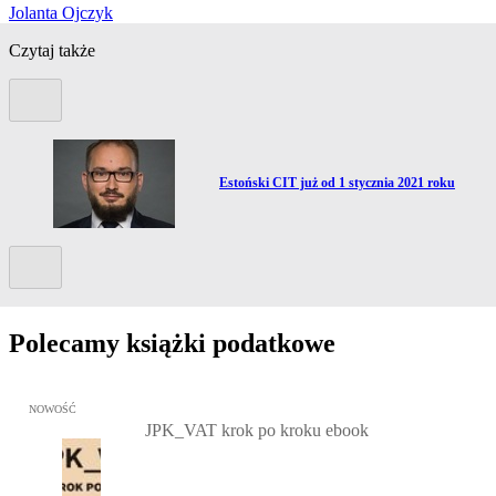
Jolanta Ojczyk
Czytaj także
Poprzedni slide
Przejdź do artykułu:
Estoński CIT już od 1 stycznia 2021 roku
Kolejny slide
Polecamy książki podatkowe
Przejdź do: JPK_VAT krok po kroku ebook, Patrycja Kubiesa - otw
NOWOŚĆ
JPK_VAT krok po kroku ebook