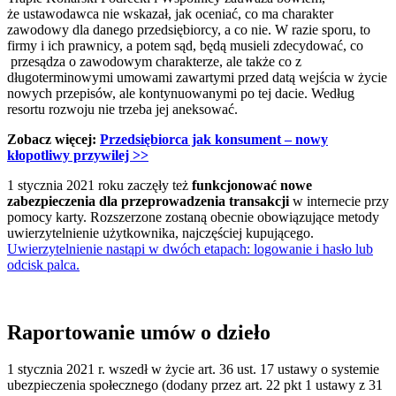
że ustawodawca nie wskazał, jak oceniać, co ma charakter
zawodowy dla danego przedsiębiorcy, a co nie. W razie sporu, to
firmy i ich prawnicy, a potem sąd, będą musieli zdecydować, co
przesądza o zawodowym charakterze, ale także co z
długoterminowymi umowami zawartymi przed datą wejścia w życie
nowych przepisów, ale kontynuowanymi po tej dacie. Według
resortu rozwoju nie trzeba jej aneksować.
Zobacz więcej:
Przedsiębiorca jak konsument – nowy
kłopotliwy przywilej >>
1 stycznia 2021 roku zaczęły też
funkcjonować nowe
zabezpieczenia dla przeprowadzenia transakcji
w internecie przy
pomocy karty. Rozszerzone zostaną obecnie obowiązujące metody
uwierzytelnienie użytkownika, najczęściej kupującego.
Uwierzytelnienie nastąpi w dwóch etapach: logowanie i hasło lub
odcisk palca.
Raportowanie umów o dzieło
1 stycznia 2021 r. wszedł w życie art. 36 ust. 17 ustawy o systemie
ubezpieczenia społecznego (dodany przez art. 22 pkt 1 ustawy z 31