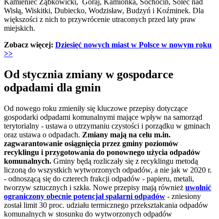
Kamieniec Ząbkowicki, Goraj, Kamionka, Sochocin, Solec nad
Wisłą, Wiskitki, Dubiecko, Wodzisław, Budzyń i Koźminek. Dla
większości z nich to przywrócenie utraconych przed laty praw
miejskich.
Zobacz więcej:
Dziesięć nowych miast w Polsce w nowym roku
>>
Od stycznia zmiany w gospodarce
odpadami dla gmin
Od nowego roku zmieniły się kluczowe przepisy dotyczące
gospodarki odpadami komunalnymi mające wpływ na samorząd
terytorialny - ustawa o utrzymaniu czystości i porządku w gminach
oraz ustawa o odpadach.
Zmiany mają na celu m.in.
zagwarantowanie osiągnięcia przez gminy poziomów
recyklingu i przygotowania do ponownego użycia odpadów
komunalnych.
Gminy będą rozliczały się z recyklingu metodą
liczoną do wszystkich wytworzonych odpadów, a nie jak w 2020 r.
- odnoszącą się do czterech frakcji odpadów - papieru, metali,
tworzyw sztucznych i szkła. Nowe przepisy mają również
uwolnić
ograniczony obecnie potencjał spalarni odpadów
-
zniesiony
został limit 30 proc. udziału termicznego przekształcania odpadów
komunalnych w stosunku do wytworzonych odpadów