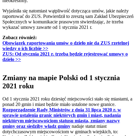
nieokreślony.
Wyjaśniła się natomiast wątpliwość dotycząca umów, jakie należy
raportować do ZUS. Potwierdził to zresztą sam Zakład Ubezpieczeń
Społecznych w komunikacie prasowym stwierdzając, że trzeba
wykazać umowy zawarte od 1 stycznia 2021 r.
Zobacz również:
Obowiązek raportowania umów o dzieło nie da ZUS rzetelnej
wiedzy o ich liczbie >>
ZUS: Od stycznia 2021 r. trzeba będzie rejestrować umowy o
dzieło >>
Zmiany na mapie Polski od 1 stycznia
2021 roku
Od 1 stycznia 2021 roku dziesięć miejscowości stało się miastami, a
ponad 20 gmin i miast będzie miało ustalone nowe granice.
Rozporządzenie Rady Ministrów z dnia 31 lipca 2020 r. w
sprawie ustalenia granic niektórych gmin i miast, nadania
niektórym miejscowościom statusu miasta, zmiany nazwy
gminy oraz siedziby władz gminy
nadaje statut miast
dotychczasowym miejscowościom w gminach wiejskich, to: