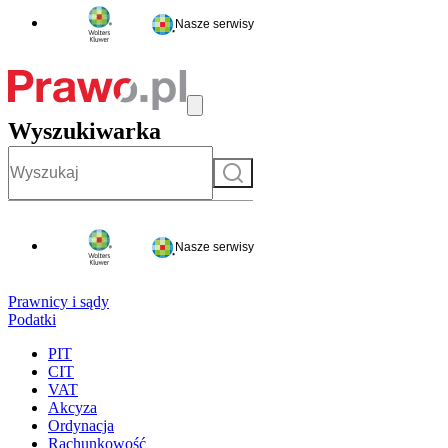
Nasze serwisy
Wyszukiwarka
Szukaj
Nasze serwisy
Prawnicy i sądy
Podatki
PIT
CIT
VAT
Akcyza
Ordynacja
Rachunkowość