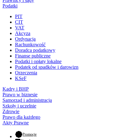
Prawnicy i sądy
Podatki
PIT
CIT
VAT
Akcyza
Ordynacja
Rachunkowość
Doradca podatkowy
Finanse publiczne
Podatki i opłaty lokalne
Podatek od spadków i darowizn
Orzeczenia
KSeF
Kadry i BHP
Prawo w biznesie
Samorząd i administracja
Szkoły i uczelnie
Zdrowie
Prawo dla każdego
Akty Prawne
- otwiera się w nowej karcie
Promocje