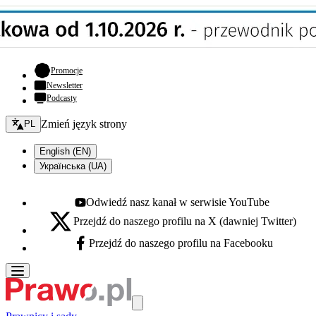
- otwiera się w nowej karcie
Promocje
Newsletter
Podcasty
Zmień język - bieżący:
Zmień język strony
PL
English (EN)
Українська (UA)
Odwiedź nasz kanał w serwisie YouTube
Youtube - otwiera się w nowej karcie
Przejdź do naszego profilu na X (dawniej Twitter)
X - otwiera się w nowej karcie
Przejdź do naszego profilu na Facebooku
Facebook - otwiera się w nowej karcie