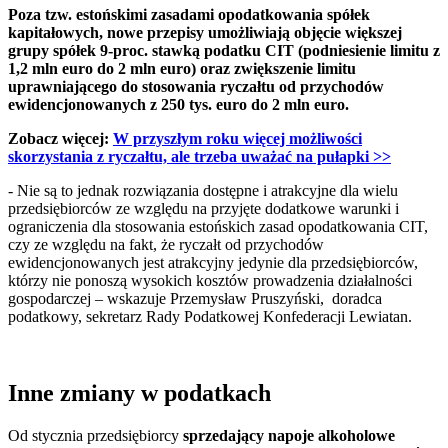
Poza tzw. estońskimi zasadami opodatkowania spółek
kapitałowych, nowe przepisy umożliwiają objęcie większej
grupy spółek 9-proc. stawką podatku CIT (podniesienie limitu z
1,2 mln euro do 2 mln euro) oraz zwiększenie limitu
uprawniającego do stosowania ryczałtu od przychodów
ewidencjonowanych z 250 tys. euro do 2 mln euro.
Zobacz więcej:
W przyszłym roku więcej możliwości
skorzystania z ryczałtu, ale trzeba uważać na pułapki >>
- Nie są to jednak rozwiązania dostępne i atrakcyjne dla wielu
przedsiębiorców ze względu na przyjęte dodatkowe warunki i
ograniczenia dla stosowania estońskich zasad opodatkowania CIT,
czy ze względu na fakt, że ryczałt od przychodów
ewidencjonowanych jest atrakcyjny jedynie dla przedsiębiorców,
którzy nie ponoszą wysokich kosztów prowadzenia działalności
gospodarczej – wskazuje Przemysław Pruszyński, doradca
podatkowy, sekretarz Rady Podatkowej Konfederacji Lewiatan.
Inne zmiany w podatkach
Od stycznia przedsiębiorcy
sprzedający napoje alkoholowe