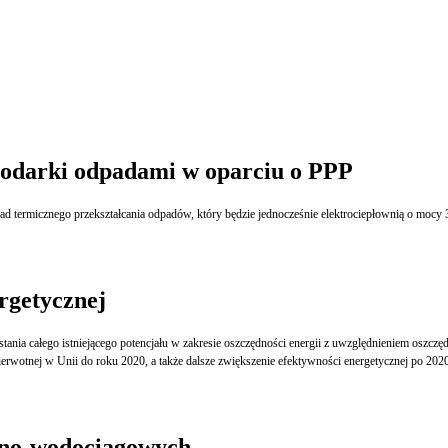
spodarki odpadami w oparciu o PPP
termicznego przekształcania odpadów, który będzie jednocześnie elektrociepłownią o mocy 34 
rgetycznej
ania całego istniejącego potencjału w zakresie oszczędności energii z uwzględnieniem oszczę
ierwotnej w Unii do roku 2020, a także dalsze zwiększenie efektywności energetycznej po 2020
yjno-wodociągowych