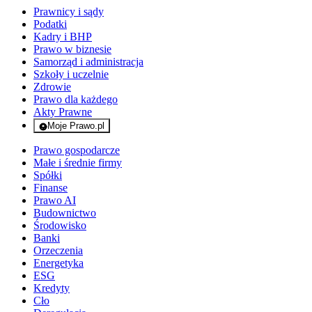
Prawnicy i sądy
Podatki
Kadry i BHP
Prawo w biznesie
Samorząd i administracja
Szkoły i uczelnie
Zdrowie
Prawo dla każdego
Akty Prawne
Moje Prawo.pl
- rejestracja i logowanie do serwisu
Prawo gospodarcze
Małe i średnie firmy
Spółki
Finanse
Prawo AI
Budownictwo
Środowisko
Banki
Orzeczenia
Energetyka
ESG
Kredyty
Cło