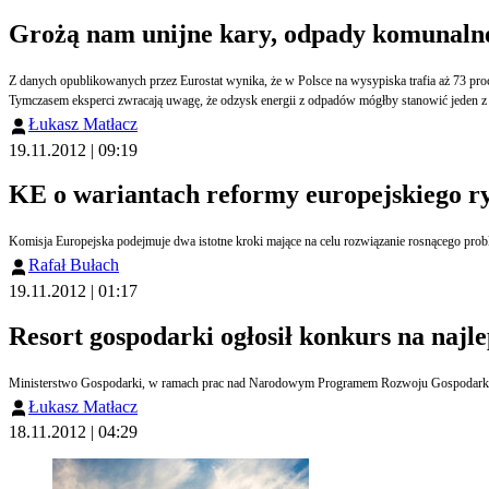
Grożą nam unijne kary, odpady komunalne 
Z danych opublikowanych przez Eurostat wynika, że w Polsce na wysypiska trafia aż 73 proc
Tymczasem eksperci zwracają uwagę, że odzysk energii z odpadów mógłby stanowić jeden z
Łukasz Matłacz
19.11.2012 | 09:19
KE o wariantach reformy europejskiego r
Komisja Europejska podejmuje dwa istotne kroki mające na celu rozwiązanie rosnącego pr
Rafał Bułach
19.11.2012 | 01:17
Resort gospodarki ogłosił konkurs na najl
Ministerstwo Gospodarki, w ramach prac nad Narodowym Programem Rozwoju Gospodarki Nis
Łukasz Matłacz
18.11.2012 | 04:29