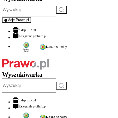
Szukaj
Moje Prawo.pl
- rejestracja i logowanie do serwisu
otwiera się w nowej karcie
Sklep LEX.pl
otwiera się w nowej karcie
Księgarnia profinfo.pl
Nasze serwisy
Wyszukiwarka
Szukaj
otwiera się w nowej karcie
Sklep LEX.pl
otwiera się w nowej karcie
Księgarnia profinfo.pl
Nasze serwisy