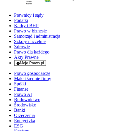
Prawnicy i sądy
Podatki
Kadry i BHP
Prawo w biznesie
Samorząd i administracja
Szkoły i uczelnie
Zdrowie
Prawo dla każdego
Akty Prawne
Moje Prawo.pl
- rejestracja i logowanie do serwisu
Prawo gospodarcze
Małe i średnie firmy
Spółki
Finanse
Prawo AI
Budownictwo
Środowisko
Banki
Orzeczenia
Energetyka
ESG