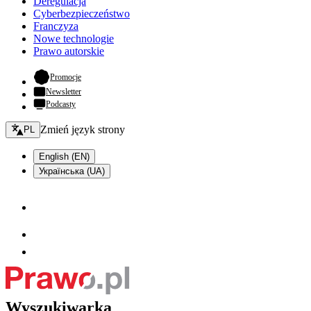
Deregulacja
Cyberbezpieczeństwo
Franczyza
Nowe technologie
Prawo autorskie
- otwiera się w nowej karcie
Promocje
Newsletter
Podcasty
Zmień język - bieżący:
Zmień język strony
PL
English (EN)
Українська (UA)
Wyszukiwarka