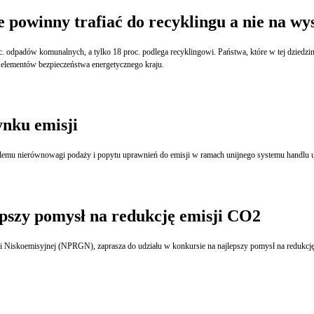
powinny trafiać do recyklingu a nie na wy
. odpadów komunalnych, a tylko 18 proc. podlega recyklingowi. Państwa, które w tej dziedzini
 elementów bezpieczeństwa energetycznego kraju.
ynku emisji
oblemu nierównowagi podaży i popytu uprawnień do emisji w ramach unijnego systemu handlu 
epszy pomysł na redukcję emisji CO2
koemisyjnej (NPRGN), zaprasza do udziału w konkursie na najlepszy pomysł na redukcję em