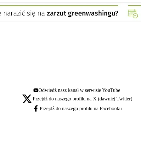
Odwiedź nasz kanał w serwisie YouTube
Youtube - otwiera się w nowej karcie
Przejdź do naszego profilu na X (dawniej Twitter)
X - otwiera się w nowej karcie
Przejdź do naszego profilu na Facebooku
Facebook - otwiera się w nowej karcie