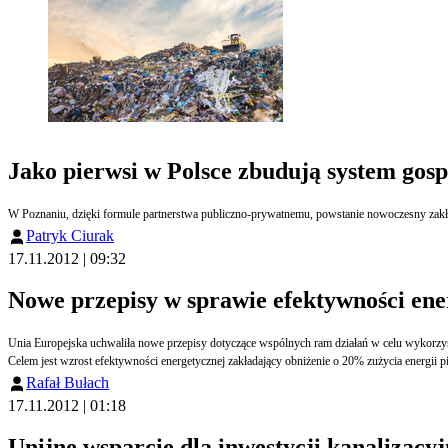
Jako pierwsi w Polsce zbudują system go
W Poznaniu, dzięki formule partnerstwa publiczno-prywatnemu, powstanie nowoczesny zakład 
Patryk Ciurak
17.11.2012 | 09:32
Nowe przepisy w sprawie efektywności ene
Unia Europejska uchwaliła nowe przepisy dotyczące wspólnych ram działań w celu wykorzyst
Celem jest wzrost efektywności energetycznej zakładający obniżenie o 20% zużycia energii p
Rafał Bułach
17.11.2012 | 01:18
Unijne wsparcie dla inwestycji kanalizac