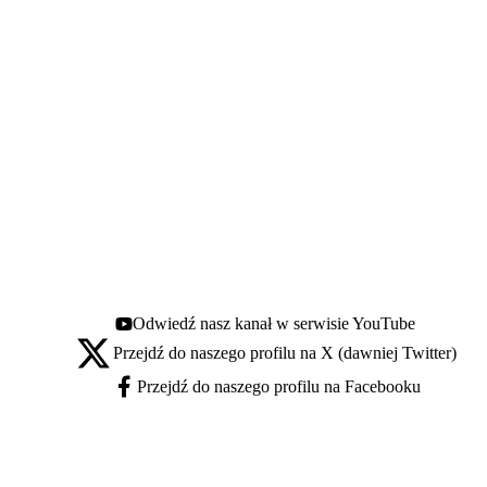
Odwiedź nasz kanał w serwisie YouTube
Youtube - otwiera się w nowej karcie
Przejdź do naszego profilu na X (dawniej Twitter)
X - otwiera się w nowej karcie
Przejdź do naszego profilu na Facebooku
Facebook - otwiera się w nowej karcie