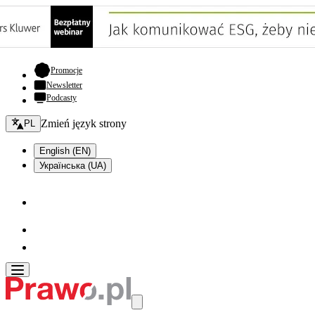
- otwiera się w nowej karcie
Promocje
Newsletter
Podcasty
Zmień język - bieżący:
Zmień język strony
PL
English (EN)
Українська (UA)