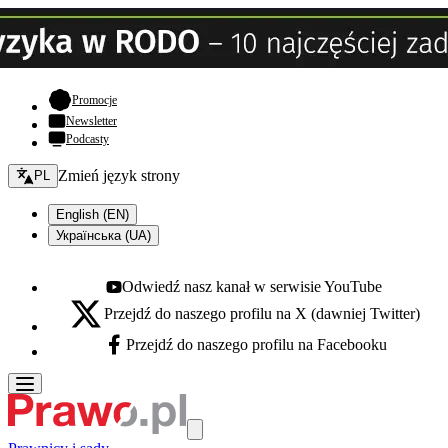
- otwiera się w nowej karcie
Promocje
Newsletter
Podcasty
Zmień język - bieżący:
Zmień język strony
PL
English (EN)
Українська (UA)
Odwiedź nasz kanał w serwisie YouTube
Youtube - otwiera się w nowej karcie
Przejdź do naszego profilu na X (dawniej Twitter)
X - otwiera się w nowej karcie
Przejdź do naszego profilu na Facebooku
Facebook - otwiera się w nowej karcie