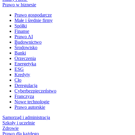
Prawo w biznesie
Prawo gospodarcze
Małe i średnie firmy
Spółki
Finanse
Prawo AI
Budownictwo
Środowisko
Banki
Orzeczenia
Energetyka
ESG
Kredyty
Cło
Deregulacja
Cyberbezpieczeństwo
Franczyza
Nowe technologie
Prawo autorskie
Samorząd i administracja
Szkoły i uczelnie
Zdrowie
Prawo dla każdego