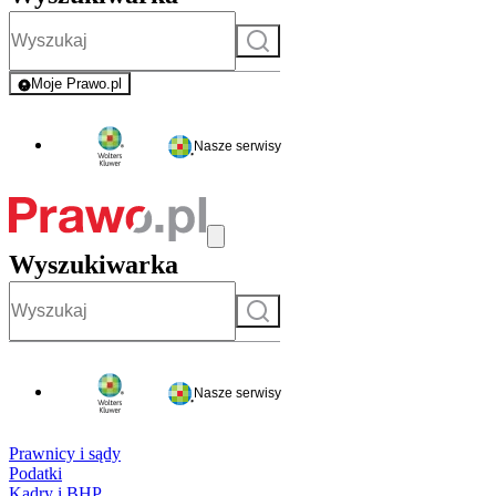
Szukaj
Moje Prawo.pl
- rejestracja i logowanie do serwisu
Nasze serwisy
Wyszukiwarka
Szukaj
Nasze serwisy
Prawnicy i sądy
Podatki
Kadry i BHP