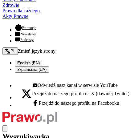
Zdrowie
Prawo dla każdego
Akty Prawne
- otwiera się w nowej karcie
Promocje
Newsletter
Podcasty
Zmień język - bieżący:
Zmień język strony
PL
English (EN)
Українська (UA)
Odwiedź nasz kanał w serwisie YouTube
Youtube - otwiera się w nowej karcie
Przejdź do naszego profilu na X (dawniej Twitter)
X - otwiera się w nowej karcie
Przejdź do naszego profilu na Facebooku
Facebook - otwiera się w nowej karcie
Wyszukiwarka