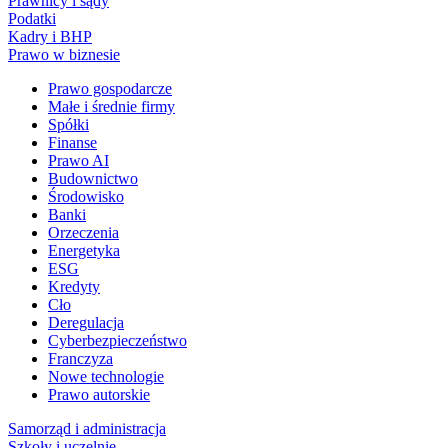
Prawnicy i sądy
Podatki
Kadry i BHP
Prawo w biznesie
Prawo gospodarcze
Małe i średnie firmy
Spółki
Finanse
Prawo AI
Budownictwo
Środowisko
Banki
Orzeczenia
Energetyka
ESG
Kredyty
Cło
Deregulacja
Cyberbezpieczeństwo
Franczyza
Nowe technologie
Prawo autorskie
Samorząd i administracja
Szkoły i uczelnie