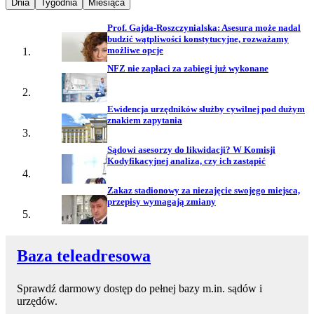
Najpopularniejsze wiadomości z
Najpopularniejsze wiadomości z
Najpopularniejsze wiadomości z
Dnia
Tygodnia
Miesiąca
Prof. Gajda-Roszczynialska: Asesura może nadal
budzić wątpliwości konstytucyjne, rozważamy
możliwe opcje
NFZ nie zapłaci za zabiegi już wykonane
Ewidencja urzędników służby cywilnej pod dużym
znakiem zapytania
Sądowi asesorzy do likwidacji? W Komisji
Kodyfikacyjnej analiza, czy ich zastąpić
Zakaz stadionowy za niezajęcie swojego miejsca,
przepisy wymagają zmiany
Baza teleadresowa
Sprawdź darmowy dostęp do pełnej bazy m.in. sądów i
urzędów.