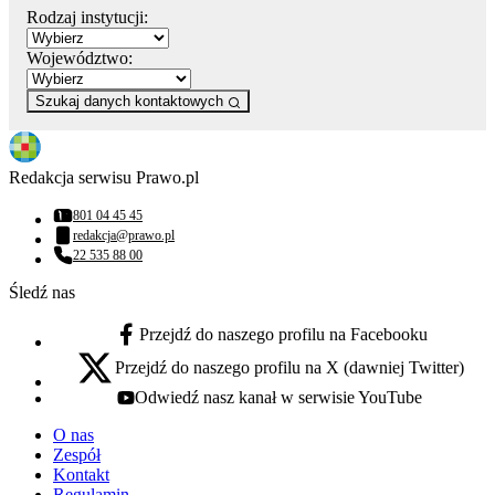
Rodzaj instytucji:
Województwo:
Szukaj danych kontaktowych
Redakcja serwisu Prawo.pl
801 04 45 45
Numer telefonu:
redakcja@prawo.pl
Adres email:
22 535 88 00
Numer telefonu:
Śledź nas
Przejdź do naszego profilu na Facebooku
facebook - otwiera się w nowej karcie
Przejdź do naszego profilu na X (dawniej Twitter)
x - otwiera się w nowej karcie
Odwiedź nasz kanał w serwisie YouTube
youtube - otwiera się w nowej karcie
O nas
Zespół
Kontakt
Regulamin