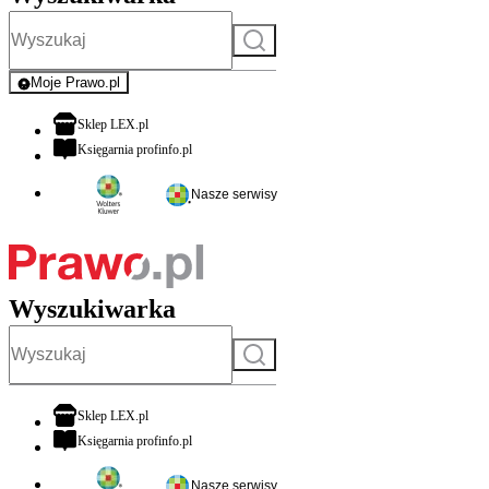
Szukaj
Moje Prawo.pl
- rejestracja i logowanie do serwisu
otwiera się w nowej karcie
Sklep LEX.pl
otwiera się w nowej karcie
Księgarnia profinfo.pl
Nasze serwisy
Wyszukiwarka
Szukaj
otwiera się w nowej karcie
Sklep LEX.pl
otwiera się w nowej karcie
Księgarnia profinfo.pl
Nasze serwisy