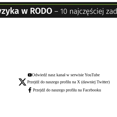
Odwiedź nasz kanał w serwisie YouTube
Youtube - otwiera się w nowej karcie
Przejdź do naszego profilu na X (dawniej Twitter)
X - otwiera się w nowej karcie
Przejdź do naszego profilu na Facebooku
Facebook - otwiera się w nowej karcie