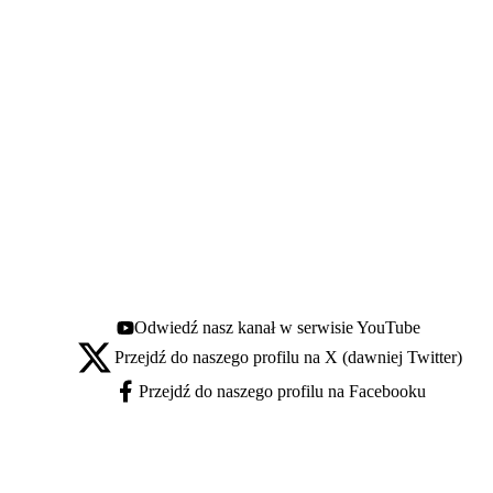
Odwiedź nasz kanał w serwisie YouTube
Youtube - otwiera się w nowej karcie
Przejdź do naszego profilu na X (dawniej Twitter)
X - otwiera się w nowej karcie
Przejdź do naszego profilu na Facebooku
Facebook - otwiera się w nowej karcie