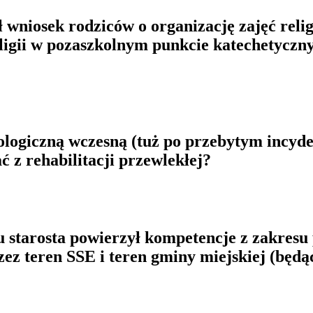
 wniosek rodziców o organizację zajęć rel
eligii w pozaszkolnym punkcie katechetycz
urologiczną wczesną (tuż po przebytym inc
 z rehabilitacji przewlekłej?
u starosta powierzył kompetencje z zakre
zez teren SSE i teren gminy miejskiej (będ