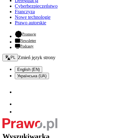
Deregulacja
Cyberbezpieczeństwo
Franczyza
Nowe technologie
Prawo autorskie
- otwiera się w nowej karcie
Promocje
Newsletter
Podcasty
Zmień język - bieżący:
Zmień język strony
PL
English (EN)
Українська (UA)
Wyszukiwarka