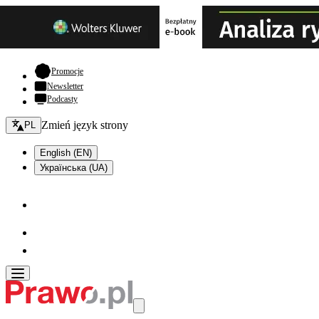
- otwiera się w nowej karcie
Promocje
Newsletter
Podcasty
Zmień język - bieżący:
Zmień język strony
PL
English (EN)
Українська (UA)