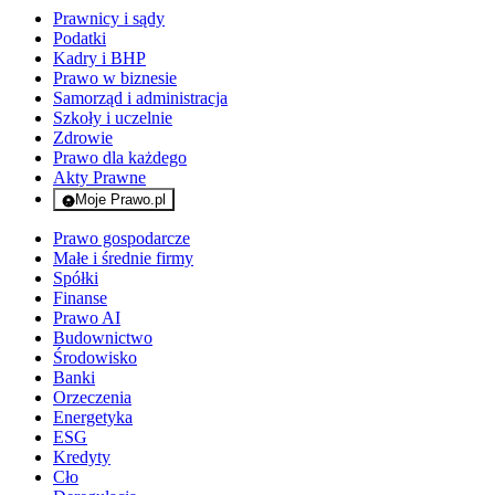
Prawnicy i sądy
Podatki
Kadry i BHP
Prawo w biznesie
Samorząd i administracja
Szkoły i uczelnie
Zdrowie
Prawo dla każdego
Akty Prawne
Moje Prawo.pl
- rejestracja i logowanie do serwisu
Prawo gospodarcze
Małe i średnie firmy
Spółki
Finanse
Prawo AI
Budownictwo
Środowisko
Banki
Orzeczenia
Energetyka
ESG
Kredyty
Cło