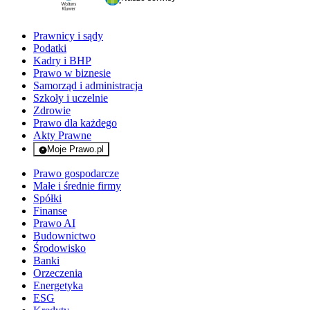
Prawnicy i sądy
Podatki
Kadry i BHP
Prawo w biznesie
Samorząd i administracja
Szkoły i uczelnie
Zdrowie
Prawo dla każdego
Akty Prawne
Moje Prawo.pl
- rejestracja i logowanie do serwisu
Prawo gospodarcze
Małe i średnie firmy
Spółki
Finanse
Prawo AI
Budownictwo
Środowisko
Banki
Orzeczenia
Energetyka
ESG