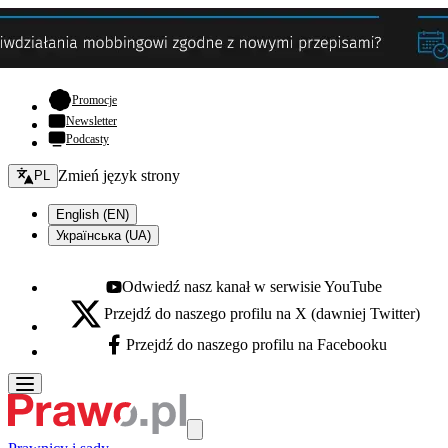
- otwiera się w nowej karcie
Promocje
Newsletter
Podcasty
Zmień język - bieżący:
Zmień język strony
PL
English (EN)
Українська (UA)
Odwiedź nasz kanał w serwisie YouTube
Youtube - otwiera się w nowej karcie
Przejdź do naszego profilu na X (dawniej Twitter)
X - otwiera się w nowej karcie
Przejdź do naszego profilu na Facebooku
Facebook - otwiera się w nowej karcie