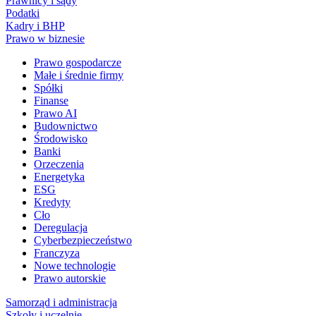
Prawnicy i sądy
Podatki
Kadry i BHP
Prawo w biznesie
Prawo gospodarcze
Małe i średnie firmy
Spółki
Finanse
Prawo AI
Budownictwo
Środowisko
Banki
Orzeczenia
Energetyka
ESG
Kredyty
Cło
Deregulacja
Cyberbezpieczeństwo
Franczyza
Nowe technologie
Prawo autorskie
Samorząd i administracja
Szkoły i uczelnie