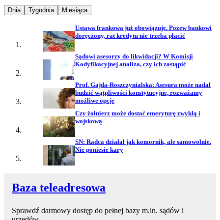
Najpopularniejsze wiadomości z
Najpopularniejsze wiadomości z
Najpopularniejsze wiadomości z
Dnia
Tygodnia
Miesiąca
Ustawa frankowa już obowiązuje. Pozew bankowi
doręczony, rat kredytu nie trzeba płacić
Sądowi asesorzy do likwidacji? W Komisji
Kodyfikacyjnej analiza, czy ich zastąpić
Prof. Gajda-Roszczynialska: Asesura może nadal
budzić wątpliwości konstytucyjne, rozważamy
możliwe opcje
Czy żołnierz może dostać emeryturę zwykłą i
wojskową
SN: Radca działał jak komornik, ale samowolnie.
Nie poniesie kary
Baza teleadresowa
Sprawdź darmowy dostęp do pełnej bazy m.in. sądów i
urzędów.