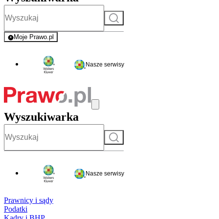
Szukaj
Moje Prawo.pl
- rejestracja i logowanie do serwisu
Nasze serwisy
Wyszukiwarka
Szukaj
Nasze serwisy
Prawnicy i sądy
Podatki
Kadry i BHP