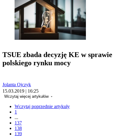
TSUE zbada decyzję KE w sprawie
polskiego rynku mocy
Jolanta Ojczyk
15.03.2019 | 16:25
Wczytaj więcej artykułów
Wczytaj poprzednie artykuły
1
...
137
138
139