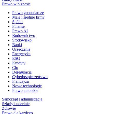
Prawo w biznesie
Prawo gospodarcze
Małe i średnie firmy
Spółki
Finanse
Prawo AI
Budownictwo
Środowisko
Banki
Orzeczenia
Energetyka
ESG
Kredyty
Cło
Deregulacja
Cyberbezpieczeństwo
Franczyza
Nowe technologie
Prawo autorskie
Samorząd i administracja
Szkoły i uczelnie
Zdrowie
Prawo dla każdego