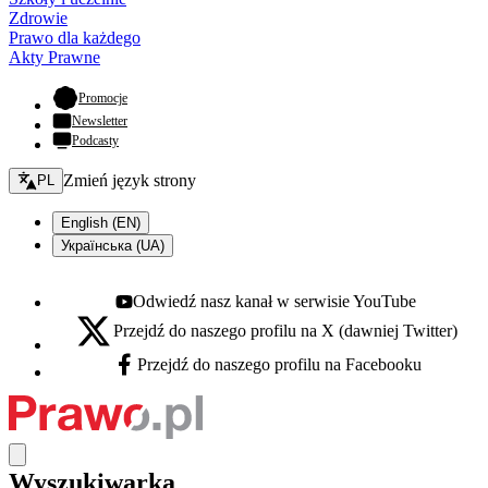
Zdrowie
Prawo dla każdego
Akty Prawne
- otwiera się w nowej karcie
Promocje
Newsletter
Podcasty
Zmień język - bieżący:
Zmień język strony
PL
English (EN)
Українська (UA)
Odwiedź nasz kanał w serwisie YouTube
Youtube - otwiera się w nowej karcie
Przejdź do naszego profilu na X (dawniej Twitter)
X - otwiera się w nowej karcie
Przejdź do naszego profilu na Facebooku
Facebook - otwiera się w nowej karcie
Wyszukiwarka