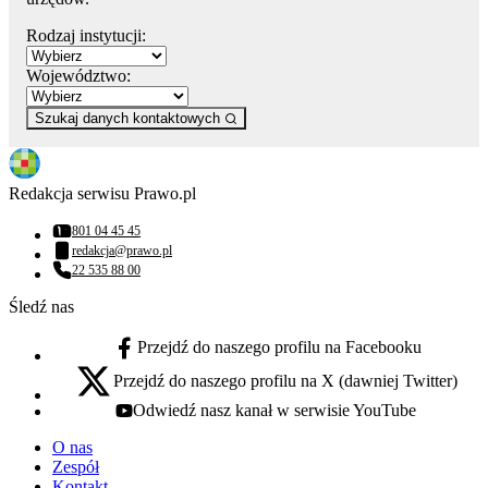
Rodzaj instytucji:
Województwo:
Szukaj danych kontaktowych
Redakcja serwisu Prawo.pl
801 04 45 45
Numer telefonu:
redakcja@prawo.pl
Adres email:
22 535 88 00
Numer telefonu:
Śledź nas
Przejdź do naszego profilu na Facebooku
facebook - otwiera się w nowej karcie
Przejdź do naszego profilu na X (dawniej Twitter)
x - otwiera się w nowej karcie
Odwiedź nasz kanał w serwisie YouTube
youtube - otwiera się w nowej karcie
O nas
Zespół
Kontakt