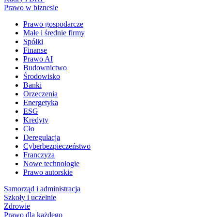
Prawo w biznesie
Prawo gospodarcze
Małe i średnie firmy
Spółki
Finanse
Prawo AI
Budownictwo
Środowisko
Banki
Orzeczenia
Energetyka
ESG
Kredyty
Cło
Deregulacja
Cyberbezpieczeństwo
Franczyza
Nowe technologie
Prawo autorskie
Samorząd i administracja
Szkoły i uczelnie
Zdrowie
Prawo dla każdego