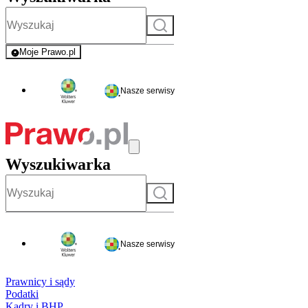
Szukaj
Moje Prawo.pl
- rejestracja i logowanie do serwisu
Nasze serwisy
Wyszukiwarka
Szukaj
Nasze serwisy
Prawnicy i sądy
Podatki
Kadry i BHP