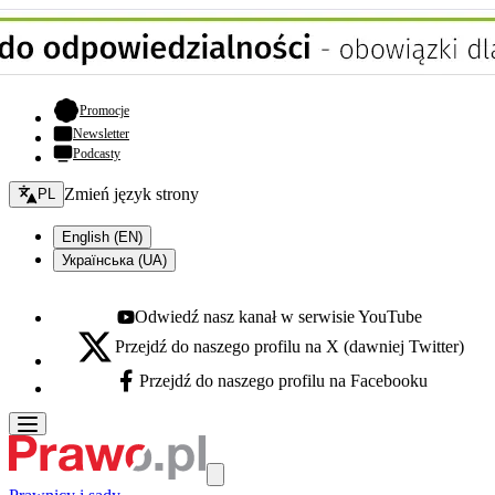
- otwiera się w nowej karcie
Promocje
Newsletter
Podcasty
Zmień język - bieżący:
Zmień język strony
PL
English (EN)
Українська (UA)
Odwiedź nasz kanał w serwisie YouTube
Youtube - otwiera się w nowej karcie
Przejdź do naszego profilu na X (dawniej Twitter)
X - otwiera się w nowej karcie
Przejdź do naszego profilu na Facebooku
Facebook - otwiera się w nowej karcie