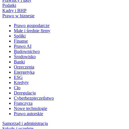
Prawnicy i sądy
Podatki
Kadry i BHP
Prawo w biznesie
Prawo gospodarcze
Małe i średnie firmy
Spółki
Finanse
Prawo AI
Budownictwo
Środowisko
Banki
Orzeczenia
Energetyka
ESG
Kredyty
Cło
Deregulacja
Cyberbezpieczeństwo
Franczyza
Nowe technologie
Prawo autorskie
Samorząd i administracja
Szkoły i uczelnie