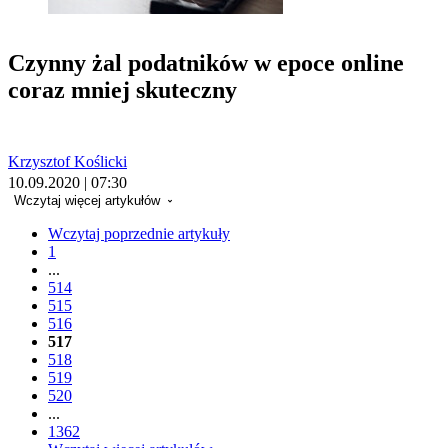
Czynny żal podatników w epoce online
coraz mniej skuteczny
Krzysztof Koślicki
10.09.2020 | 07:30
Wczytaj więcej artykułów
Wczytaj poprzednie artykuły
1
...
514
515
516
517
518
519
520
...
1362