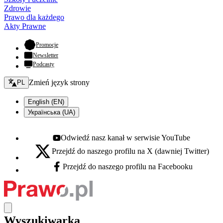
Zdrowie
Prawo dla każdego
Akty Prawne
- otwiera się w nowej karcie
Promocje
Newsletter
Podcasty
Zmień język - bieżący:
Zmień język strony
PL
English (EN)
Українська (UA)
Odwiedź nasz kanał w serwisie YouTube
Youtube - otwiera się w nowej karcie
Przejdź do naszego profilu na X (dawniej Twitter)
X - otwiera się w nowej karcie
Przejdź do naszego profilu na Facebooku
Facebook - otwiera się w nowej karcie
Wyszukiwarka