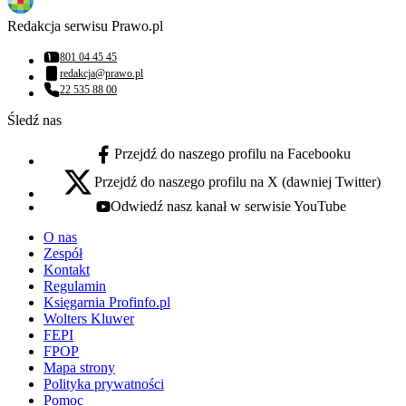
Redakcja serwisu Prawo.pl
801 04 45 45
Numer telefonu:
redakcja@prawo.pl
Adres email:
22 535 88 00
Numer telefonu:
Śledź nas
Przejdź do naszego profilu na Facebooku
facebook - otwiera się w nowej karcie
Przejdź do naszego profilu na X (dawniej Twitter)
x - otwiera się w nowej karcie
Odwiedź nasz kanał w serwisie YouTube
youtube - otwiera się w nowej karcie
O nas
Zespół
Kontakt
Regulamin
Księgarnia Profinfo.pl
Wolters Kluwer
FEPI
FPOP
Mapa strony
Polityka prywatności
Pomoc