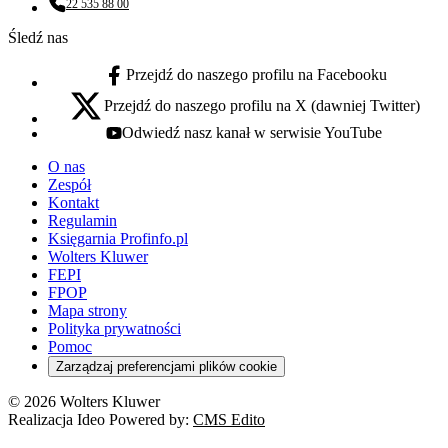
22 535 88 00
Numer telefonu:
Śledź nas
Przejdź do naszego profilu na Facebooku
facebook - otwiera się w nowej karcie
Przejdź do naszego profilu na X (dawniej Twitter)
x - otwiera się w nowej karcie
Odwiedź nasz kanał w serwisie YouTube
youtube - otwiera się w nowej karcie
O nas
Zespół
Kontakt
Regulamin
Księgarnia Profinfo.pl
Wolters Kluwer
FEPI
FPOP
Mapa strony
Polityka prywatności
Pomoc
Zarządzaj preferencjami plików cookie
© 2026 Wolters Kluwer
Realizacja Ideo Powered by:
CMS Edito