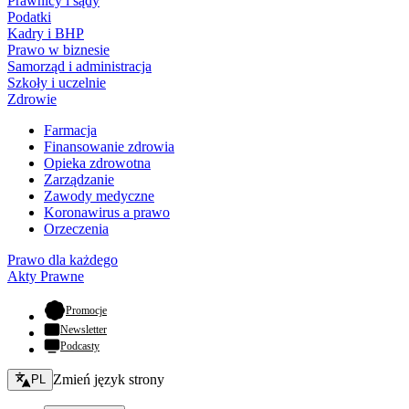
Prawnicy i sądy
Podatki
Kadry i BHP
Prawo w biznesie
Samorząd i administracja
Szkoły i uczelnie
Zdrowie
Farmacja
Finansowanie zdrowia
Opieka zdrowotna
Zarządzanie
Zawody medyczne
Koronawirus a prawo
Orzeczenia
Prawo dla każdego
Akty Prawne
- otwiera się w nowej karcie
Promocje
Newsletter
Podcasty
Zmień język - bieżący:
Zmień język strony
PL