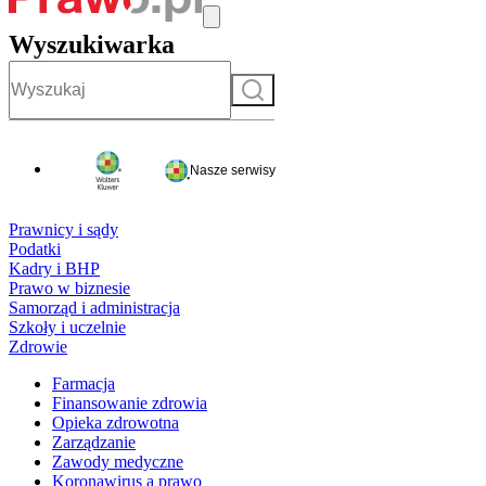
Wyszukiwarka
Szukaj
Nasze serwisy
Prawnicy i sądy
Podatki
Kadry i BHP
Prawo w biznesie
Samorząd i administracja
Szkoły i uczelnie
Zdrowie
Farmacja
Finansowanie zdrowia
Opieka zdrowotna
Zarządzanie
Zawody medyczne
Koronawirus a prawo