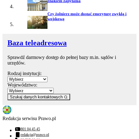
znakiem zapytania
Czy żołnierz może dostać emeryturę zwykłą i
wojskową
Baza teleadresowa
Sprawdź darmowy dostęp do pełnej bazy m.in. sądów i
urzędów.
Rodzaj instytucji:
Województwo:
Szukaj danych kontaktowych
Redakcja serwisu Prawo.pl
801 04 45 45
Numer telefonu:
redakcja@prawo.pl
Adres email: