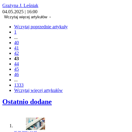
Grażyna J. Leśniak
04.05.2025 | 16:00
Wczytaj więcej artykułów
Wczytaj poprzednie artykuły
1
...
40
41
42
43
44
45
46
...
1333
Wczytaj więcej artykułów
Ostatnio dodane