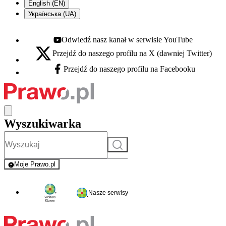
English (EN)
Українська (UA)
Odwiedź nasz kanał w serwisie YouTube
Youtube - otwiera się w nowej karcie
Przejdź do naszego profilu na X (dawniej Twitter)
X - otwiera się w nowej karcie
Przejdź do naszego profilu na Facebooku
Facebook - otwiera się w nowej karcie
Wyszukiwarka
Szukaj
Moje Prawo.pl
- rejestracja i logowanie do serwisu
Nasze serwisy