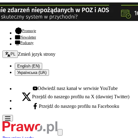
- otwiera się w nowej karcie
Promocje
Newsletter
Podcasty
Zmień język - bieżący:
Zmień język strony
PL
English (EN)
Українська (UA)
Odwiedź nasz kanał w serwisie YouTube
Youtube - otwiera się w nowej karcie
Przejdź do naszego profilu na X (dawniej Twitter)
X - otwiera się w nowej karcie
Przejdź do naszego profilu na Facebooku
Facebook - otwiera się w nowej karcie