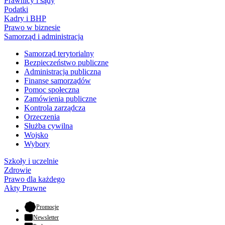
Prawnicy i sądy
Podatki
Kadry i BHP
Prawo w biznesie
Samorząd i administracja
Samorząd terytorialny
Bezpieczeństwo publiczne
Administracja publiczna
Finanse samorządów
Pomoc społeczna
Zamówienia publiczne
Kontrola zarządcza
Orzeczenia
Służba cywilna
Wojsko
Wybory
Szkoły i uczelnie
Zdrowie
Prawo dla każdego
Akty Prawne
- otwiera się w nowej karcie
Promocje
Newsletter