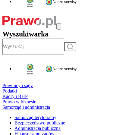
Nasze serwisy
Wyszukiwarka
Szukaj
Nasze serwisy
Prawnicy i sądy
Podatki
Kadry i BHP
Prawo w biznesie
Samorząd i administracja
Samorząd terytorialny
Bezpieczeństwo publiczne
Administracja publiczna
Finanse samorządów