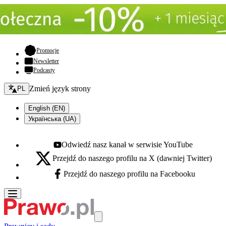
- otwiera się w nowej karcie
Promocje
Newsletter
Podcasty
Zmień język - bieżący:
Zmień język strony
PL
English (EN)
Українська (UA)
Odwiedź nasz kanał w serwisie YouTube
Youtube - otwiera się w nowej karcie
Przejdź do naszego profilu na X (dawniej Twitter)
X - otwiera się w nowej karcie
Przejdź do naszego profilu na Facebooku
Facebook - otwiera się w nowej karcie