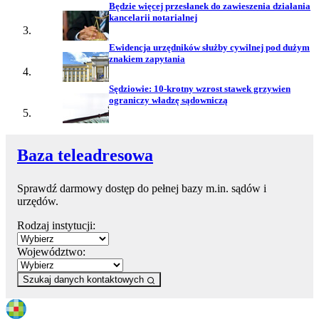
Będzie więcej przesłanek do zawieszenia działania
kancelarii notarialnej
Ewidencja urzędników służby cywilnej pod dużym
znakiem zapytania
Sędziowie: 10-krotny wzrost stawek grzywien
ograniczy władzę sądowniczą
Baza teleadresowa
Sprawdź darmowy dostęp do pełnej bazy m.in. sądów i
urzędów.
Rodzaj instytucji:
Województwo:
Szukaj danych kontaktowych