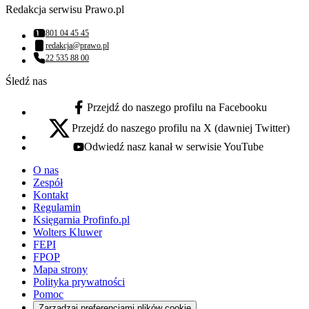
Redakcja serwisu Prawo.pl
801 04 45 45
Numer telefonu:
redakcja@prawo.pl
Adres email:
22 535 88 00
Numer telefonu:
Śledź nas
Przejdź do naszego profilu na Facebooku
facebook - otwiera się w nowej karcie
Przejdź do naszego profilu na X (dawniej Twitter)
x - otwiera się w nowej karcie
Odwiedź nasz kanał w serwisie YouTube
youtube - otwiera się w nowej karcie
O nas
Zespół
Kontakt
Regulamin
Księgarnia Profinfo.pl
Wolters Kluwer
FEPI
FPOP
Mapa strony
Polityka prywatności
Pomoc
Zarządzaj preferencjami plików cookie