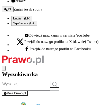
Podcasty
Zmień język - bieżący:
Zmień język strony
PL
English (EN)
Українська (UA)
Odwiedź nasz kanał w serwisie YouTube
Youtube - otwiera się w nowej karcie
Przejdź do naszego profilu na X (dawniej Twitter)
X - otwiera się w nowej karcie
Przejdź do naszego profilu na Facebooku
Facebook - otwiera się w nowej karcie
Wyszukiwarka
Szukaj
Moje Prawo.pl
- rejestracja i logowanie do serwisu