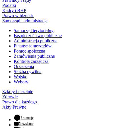
Prawnicy i sądy
Podatki
Kadry i BHP
Prawo w biznesie
Samorząd i administracja
Samorząd terytorialny
Bezpieczeństwo publiczne
Administracja publiczna
Finanse samorządów
Pomoc społeczna
Zamówienia publiczne
Kontrola zarządcza
Orzeczenia
Służba cywilna
Wojsko
Wybory
Szkoły i uczelnie
Zdrowie
Prawo dla każdego
Akty Prawne
- otwiera się w nowej karcie
Promocje
Newsletter