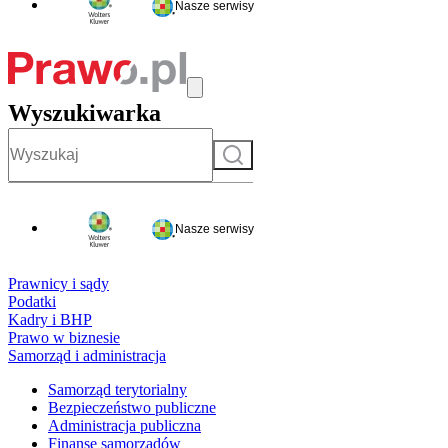
Nasze serwisy
Wyszukiwarka
Szukaj
Nasze serwisy
Prawnicy i sądy
Podatki
Kadry i BHP
Prawo w biznesie
Samorząd i administracja
Samorząd terytorialny
Bezpieczeństwo publiczne
Administracja publiczna
Finanse samorządów