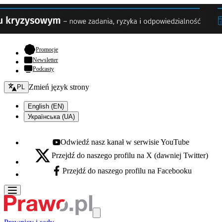
- otwiera się w nowej karcie
Promocje
Newsletter
Podcasty
Zmień język - bieżący:
Zmień język strony
PL
English (EN)
Українська (UA)
Odwiedź nasz kanał w serwisie YouTube
Youtube - otwiera się w nowej karcie
Przejdź do naszego profilu na X (dawniej Twitter)
X - otwiera się w nowej karcie
Przejdź do naszego profilu na Facebooku
Facebook - otwiera się w nowej karcie