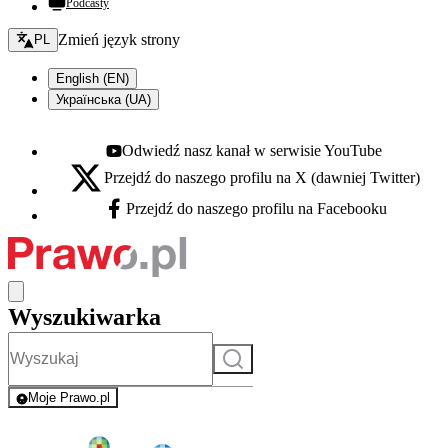
Podcasty
Zmień język - bieżący:
Zmień język strony
PL
English (EN)
Українська (UA)
Odwiedź nasz kanał w serwisie YouTube
Youtube - otwiera się w nowej karcie
Przejdź do naszego profilu na X (dawniej Twitter)
X - otwiera się w nowej karcie
Przejdź do naszego profilu na Facebooku
Facebook - otwiera się w nowej karcie
Wyszukiwarka
Szukaj
Moje Prawo.pl
- rejestracja i logowanie do serwisu