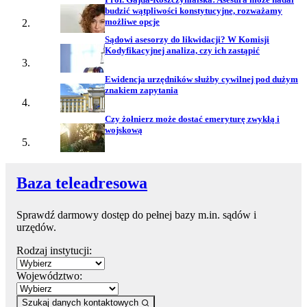
budzić wątpliwości konstytucyjne, rozważamy
możliwe opcje
Sądowi asesorzy do likwidacji? W Komisji
Kodyfikacyjnej analiza, czy ich zastąpić
Ewidencja urzędników służby cywilnej pod dużym
znakiem zapytania
Czy żołnierz może dostać emeryturę zwykłą i
wojskową
Baza teleadresowa
Sprawdź darmowy dostęp do pełnej bazy m.in. sądów i
urzędów.
Rodzaj instytucji:
Województwo:
Szukaj danych kontaktowych