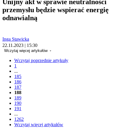
Unijny akt w sprawie neutralności
przemysłu będzie wspierać energię
odnawialną
Inga Stawicka
22.11.2023 | 15:30
Wczytaj więcej artykułów
Wczytaj poprzednie artykuły
1
...
185
186
187
188
189
190
191
...
1262
Wczytaj więcej artykułów