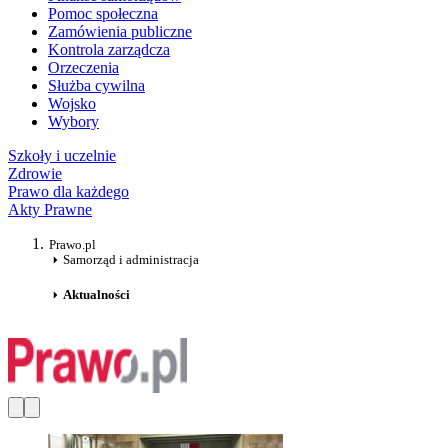
Pomoc społeczna
Zamówienia publiczne
Kontrola zarządcza
Orzeczenia
Służba cywilna
Wojsko
Wybory
Szkoły i uczelnie
Zdrowie
Prawo dla każdego
Akty Prawne
Prawo.pl
Samorząd i administracja
Aktualności