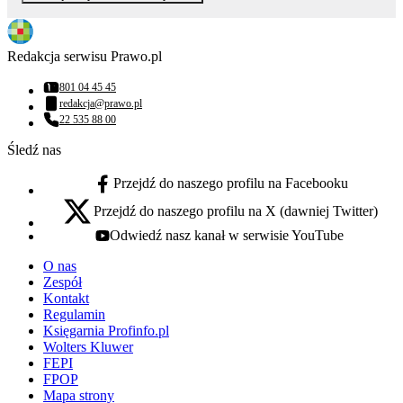
Redakcja serwisu Prawo.pl
801 04 45 45
Numer telefonu:
redakcja@prawo.pl
Adres email:
22 535 88 00
Numer telefonu:
Śledź nas
Przejdź do naszego profilu na Facebooku
facebook - otwiera się w nowej karcie
Przejdź do naszego profilu na X (dawniej Twitter)
x - otwiera się w nowej karcie
Odwiedź nasz kanał w serwisie YouTube
youtube - otwiera się w nowej karcie
O nas
Zespół
Kontakt
Regulamin
Księgarnia Profinfo.pl
Wolters Kluwer
FEPI
FPOP
Mapa strony