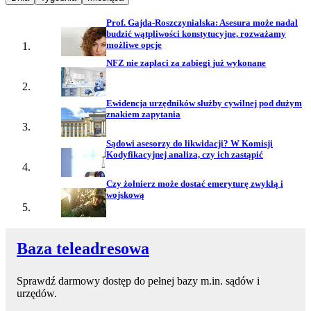
Prof. Gajda-Roszczynialska: Asesura może nadal
budzić wątpliwości konstytucyjne, rozważamy
możliwe opcje
NFZ nie zapłaci za zabiegi już wykonane
Ewidencja urzędników służby cywilnej pod dużym
znakiem zapytania
Sądowi asesorzy do likwidacji? W Komisji
Kodyfikacyjnej analiza, czy ich zastąpić
Czy żołnierz może dostać emeryturę zwykłą i
wojskową
Baza teleadresowa
Sprawdź darmowy dostęp do pełnej bazy m.in. sądów i
urzędów.