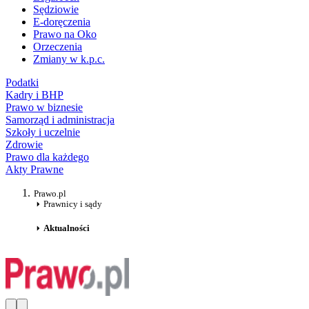
Sędziowie
E-doręczenia
Prawo na Oko
Orzeczenia
Zmiany w k.p.c.
Podatki
Kadry i BHP
Prawo w biznesie
Samorząd i administracja
Szkoły i uczelnie
Zdrowie
Prawo dla każdego
Akty Prawne
Prawo.pl
Prawnicy i sądy
Aktualności