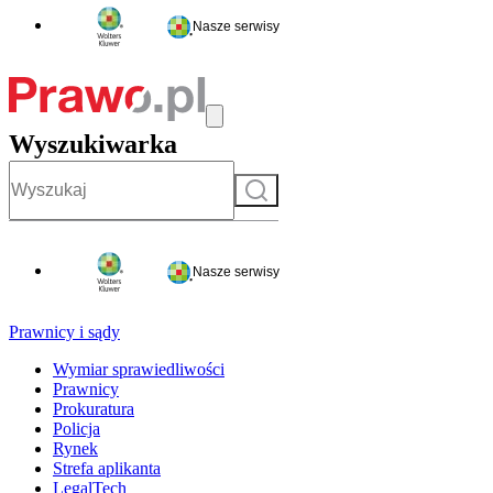
Nasze serwisy
Wyszukiwarka
Szukaj
Nasze serwisy
Prawnicy i sądy
Wymiar sprawiedliwości
Prawnicy
Prokuratura
Policja
Rynek
Strefa aplikanta
LegalTech