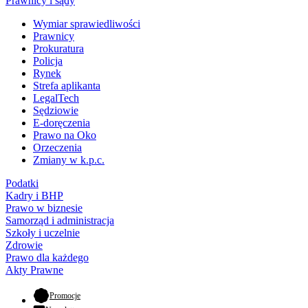
Prawnicy i sądy
Wymiar sprawiedliwości
Prawnicy
Prokuratura
Policja
Rynek
Strefa aplikanta
LegalTech
Sędziowie
E-doręczenia
Prawo na Oko
Orzeczenia
Zmiany w k.p.c.
Podatki
Kadry i BHP
Prawo w biznesie
Samorząd i administracja
Szkoły i uczelnie
Zdrowie
Prawo dla każdego
Akty Prawne
- otwiera się w nowej karcie
Promocje