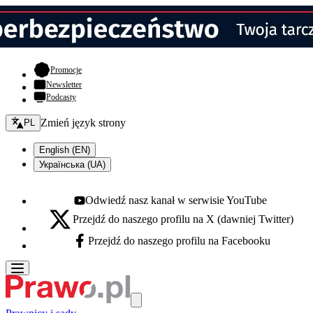
- otwiera się w nowej karcie
Promocje
Newsletter
Podcasty
Zmień język - bieżący:
Zmień język strony
PL
English (EN)
Українська (UA)
Odwiedź nasz kanał w serwisie YouTube
Youtube - otwiera się w nowej karcie
Przejdź do naszego profilu na X (dawniej Twitter)
X - otwiera się w nowej karcie
Przejdź do naszego profilu na Facebooku
Facebook - otwiera się w nowej karcie