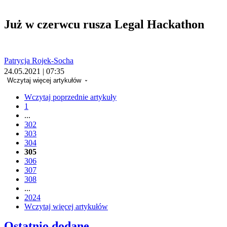
Już w czerwcu rusza Legal Hackathon
Patrycja Rojek-Socha
24.05.2021 | 07:35
Wczytaj więcej artykułów
Wczytaj poprzednie artykuły
1
...
302
303
304
305
306
307
308
...
2024
Wczytaj więcej artykułów
Ostatnio dodane