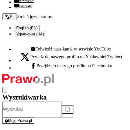
Newsletter
Podcasty
Zmień język - bieżący:
Zmień język strony
PL
English (EN)
Українська (UA)
Odwiedź nasz kanał w serwisie YouTube
Youtube - otwiera się w nowej karcie
Przejdź do naszego profilu na X (dawniej Twitter)
X - otwiera się w nowej karcie
Przejdź do naszego profilu na Facebooku
Facebook - otwiera się w nowej karcie
Wyszukiwarka
Szukaj
Moje Prawo.pl
- rejestracja i logowanie do serwisu