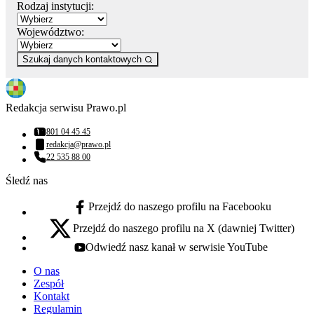
Rodzaj instytucji:
Województwo:
Szukaj danych kontaktowych
Redakcja serwisu Prawo.pl
801 04 45 45
Numer telefonu:
redakcja@prawo.pl
Adres email:
22 535 88 00
Numer telefonu:
Śledź nas
Przejdź do naszego profilu na Facebooku
facebook - otwiera się w nowej karcie
Przejdź do naszego profilu na X (dawniej Twitter)
x - otwiera się w nowej karcie
Odwiedź nasz kanał w serwisie YouTube
youtube - otwiera się w nowej karcie
O nas
Zespół
Kontakt
Regulamin