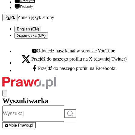
Newsletter
Podcasty
Zmień język - bieżący:
Zmień język strony
PL
English (EN)
Українська (UA)
Odwiedź nasz kanał w serwisie YouTube
Youtube - otwiera się w nowej karcie
Przejdź do naszego profilu na X (dawniej Twitter)
X - otwiera się w nowej karcie
Przejdź do naszego profilu na Facebooku
Facebook - otwiera się w nowej karcie
Wyszukiwarka
Szukaj
Moje Prawo.pl
- rejestracja i logowanie do serwisu