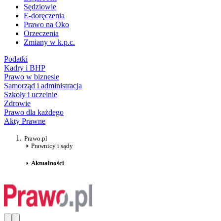
Sędziowie
E-doręczenia
Prawo na Oko
Orzeczenia
Zmiany w k.p.c.
Podatki
Kadry i BHP
Prawo w biznesie
Samorząd i administracja
Szkoły i uczelnie
Zdrowie
Prawo dla każdego
Akty Prawne
Prawo.pl
Prawnicy i sądy
Aktualności