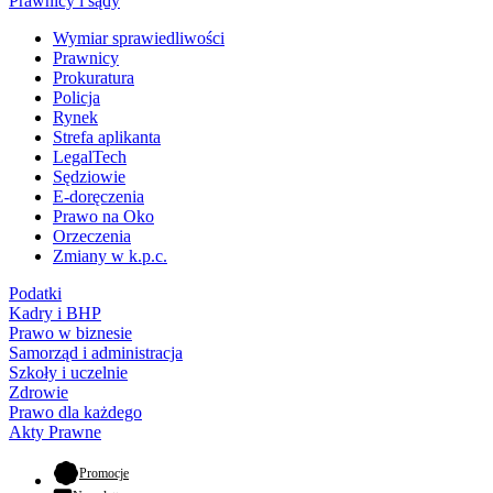
Prawnicy i sądy
Wymiar sprawiedliwości
Prawnicy
Prokuratura
Policja
Rynek
Strefa aplikanta
LegalTech
Sędziowie
E-doręczenia
Prawo na Oko
Orzeczenia
Zmiany w k.p.c.
Podatki
Kadry i BHP
Prawo w biznesie
Samorząd i administracja
Szkoły i uczelnie
Zdrowie
Prawo dla każdego
Akty Prawne
- otwiera się w nowej karcie
Promocje