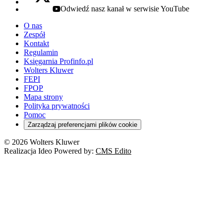
Odwiedź nasz kanał w serwisie YouTube
youtube - otwiera się w nowej karcie
O nas
Zespół
Kontakt
Regulamin
Księgarnia Profinfo.pl
Wolters Kluwer
FEPI
FPOP
Mapa strony
Polityka prywatności
Pomoc
Zarządzaj preferencjami plików cookie
© 2026 Wolters Kluwer
Realizacja Ideo Powered by:
CMS Edito