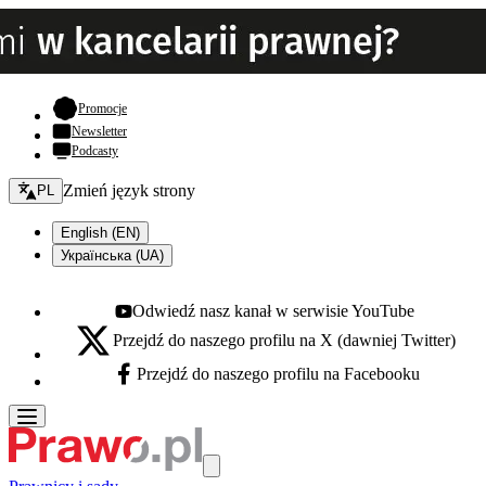
- otwiera się w nowej karcie
Promocje
Newsletter
Podcasty
Zmień język - bieżący:
Zmień język strony
PL
English (EN)
Українська (UA)
Odwiedź nasz kanał w serwisie YouTube
Youtube - otwiera się w nowej karcie
Przejdź do naszego profilu na X (dawniej Twitter)
X - otwiera się w nowej karcie
Przejdź do naszego profilu na Facebooku
Facebook - otwiera się w nowej karcie