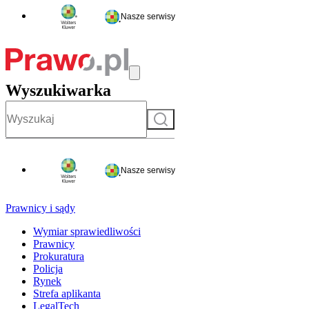
Nasze serwisy
Wyszukiwarka
Szukaj
Nasze serwisy
Prawnicy i sądy
Wymiar sprawiedliwości
Prawnicy
Prokuratura
Policja
Rynek
Strefa aplikanta
LegalTech