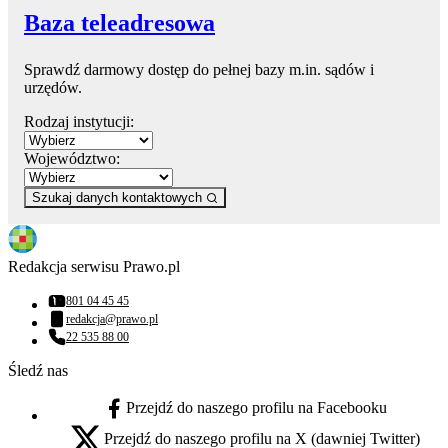
Baza teleadresowa
Sprawdź darmowy dostęp do pełnej bazy m.in. sądów i
urzędów.
Rodzaj instytucji:
Województwo:
Szukaj danych kontaktowych
Redakcja serwisu Prawo.pl
801 04 45 45
Numer telefonu:
redakcja@prawo.pl
Adres email:
22 535 88 00
Numer telefonu:
Śledź nas
Przejdź do naszego profilu na Facebooku
facebook - otwiera się w nowej karcie
Przejdź do naszego profilu na X (dawniej Twitter)
x - otwiera się w nowej karcie