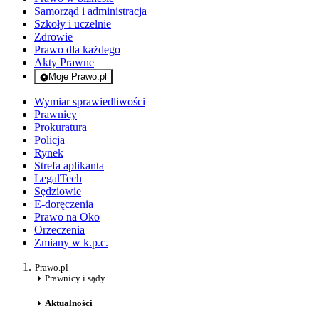
Samorząd i administracja
Szkoły i uczelnie
Zdrowie
Prawo dla każdego
Akty Prawne
Moje Prawo.pl
- rejestracja i logowanie do serwisu
Wymiar sprawiedliwości
Prawnicy
Prokuratura
Policja
Rynek
Strefa aplikanta
LegalTech
Sędziowie
E-doręczenia
Prawo na Oko
Orzeczenia
Zmiany w k.p.c.
Prawo.pl
Prawnicy i sądy
Aktualności