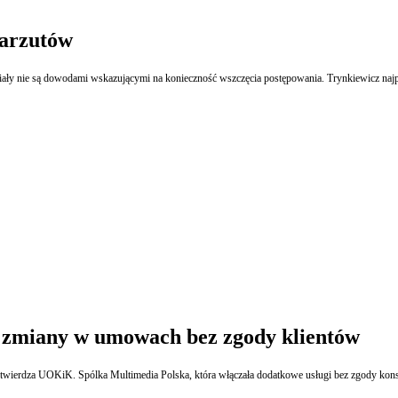
zarzutów
riały nie są dowodami wskazującymi na konieczność wszczęcia postępowania. Trynkiewicz naj
 zmiany w umowach bez zgody klientów
 stwierdza UOKiK. Spólka Multimedia Polska, która włączała dodatkowe usługi bez zgody kons