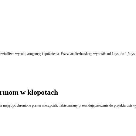
irmom w kłopotach
ć bankructwa czy likwidacji. Jednocześnie mają być chronione prawa wierzycieli. Takie zmiany przewidują założenia do 