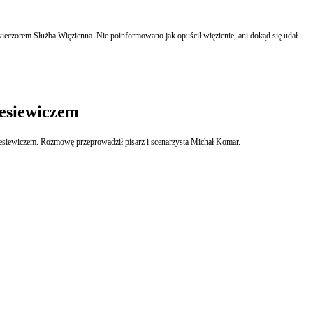
eczorem Służba Więzienna. Nie poinformowano jak opuścił więzienie, ani dokąd się udał.
iesiewiczem
iesiewiczem. Rozmowę przeprowadził pisarz i scenarzysta Michał Komar.