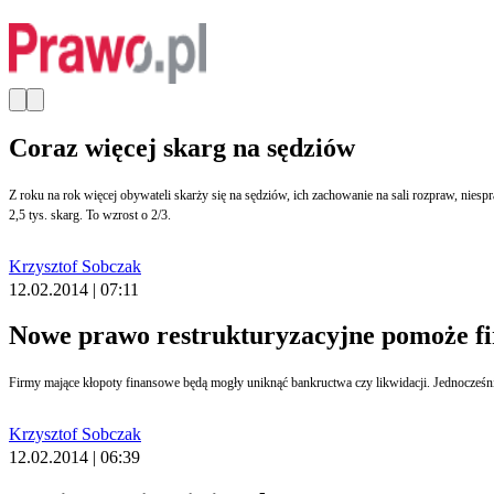
Coraz więcej skarg na sędziów
Z roku na rok więcej obywateli skarży się na sędziów, ich zachowanie na sali rozpraw, niesprawiedliwe wyroki, arogancję i spóźnienia. Przez lata liczba skarg wynosiła od 1 tys. do 1,5 tys. W ubiegłym roku, podobnie jak w 2012 r., do Krajowej Rady Sądownictwa wpłynęło ok.
2,5 tys. skarg. To wzrost o 2/3.
Krzysztof Sobczak
12.02.2014 | 07:11
Nowe prawo restrukturyzacyjne pomoże f
Firmy mające kłopoty finansowe będą mogły unikną
Krzysztof Sobczak
12.02.2014 | 06:39