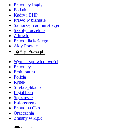
Prawnicy i sądy
Podatki
Kadry i BHP
Prawo w biznesie
Samorząd i administracja
Szkoły i uczelnie
Zdrowie
Prawo dla każdego
Akty Prawne
Moje Prawo.pl
- rejestracja i logowanie do serwisu
Wymiar sprawiedliwości
Prawnicy
Prokuratura
Policja
Rynek
Strefa aplikanta
LegalTech
Sędziowie
E-doręczenia
Prawo na Oko
Orzeczenia
Zmiany w k.p.c.