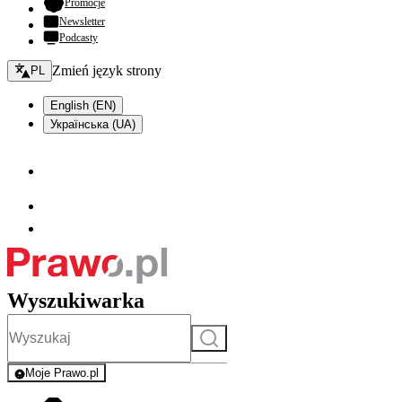
- otwiera się w nowej karcie
Promocje
Newsletter
Podcasty
Zmień język - bieżący:
Zmień język strony
PL
English (EN)
Українська (UA)
Wyszukiwarka
Szukaj
Moje Prawo.pl
- rejestracja i logowanie do serwisu