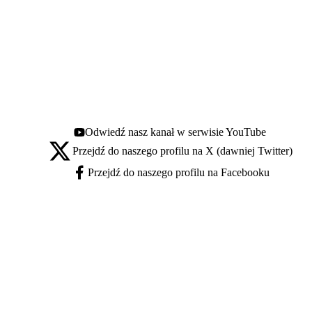
Odwiedź nasz kanał w serwisie YouTube
Youtube - otwiera się w nowej karcie
Przejdź do naszego profilu na X (dawniej Twitter)
X - otwiera się w nowej karcie
Przejdź do naszego profilu na Facebooku
Facebook - otwiera się w nowej karcie