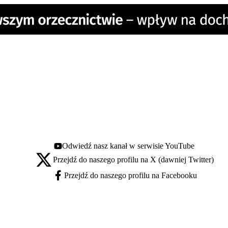
Odwiedź nasz kanał w serwisie YouTube
Youtube - otwiera się w nowej karcie
Przejdź do naszego profilu na X (dawniej Twitter)
X - otwiera się w nowej karcie
Przejdź do naszego profilu na Facebooku
Facebook - otwiera się w nowej karcie