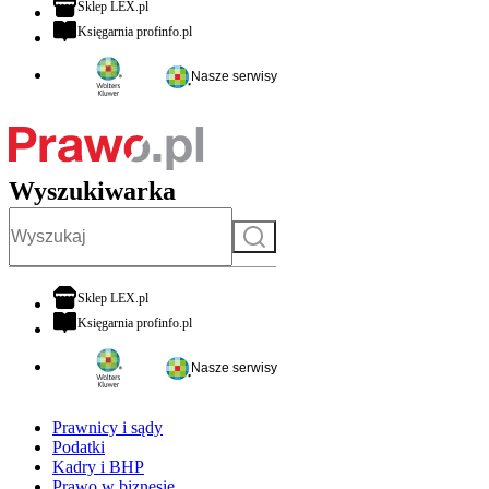
otwiera się w nowej karcie
Sklep LEX.pl
otwiera się w nowej karcie
Księgarnia profinfo.pl
Nasze serwisy
Wyszukiwarka
Szukaj
otwiera się w nowej karcie
Sklep LEX.pl
otwiera się w nowej karcie
Księgarnia profinfo.pl
Nasze serwisy
Prawnicy i sądy
Podatki
Kadry i BHP
Prawo w biznesie