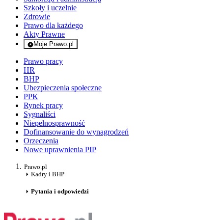
Szkoły i uczelnie
Zdrowie
Prawo dla każdego
Akty Prawne
Moje Prawo.pl
- rejestracja i logowanie do serwisu
Prawo pracy
HR
BHP
Ubezpieczenia społeczne
PPK
Rynek pracy
Sygnaliści
Niepełnosprawność
Dofinansowanie do wynagrodzeń
Orzeczenia
Nowe uprawnienia PIP
Prawo.pl
Kadry i BHP
Pytania i odpowiedzi