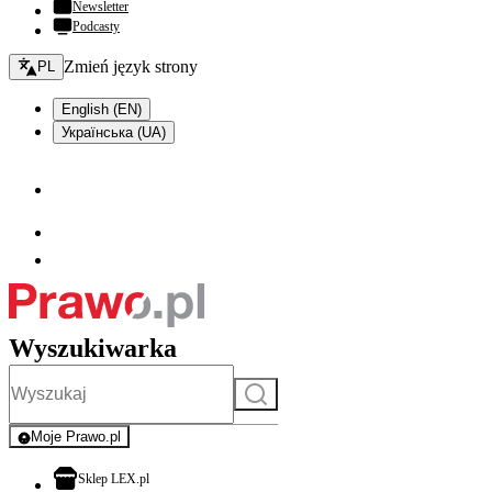
Newsletter
Podcasty
Zmień język - bieżący:
Zmień język strony
PL
English (EN)
Українська (UA)
Wyszukiwarka
Szukaj
Moje Prawo.pl
- rejestracja i logowanie do serwisu
otwiera się w nowej karcie
Sklep LEX.pl