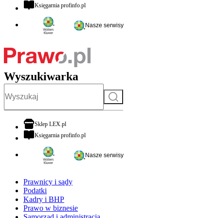
otwiera się w nowej karcie
Księgarnia profinfo.pl
Nasze serwisy
Wyszukiwarka
Szukaj
otwiera się w nowej karcie
Sklep LEX.pl
otwiera się w nowej karcie
Księgarnia profinfo.pl
Nasze serwisy
Prawnicy i sądy
Podatki
Kadry i BHP
Prawo w biznesie
Samorząd i administracja