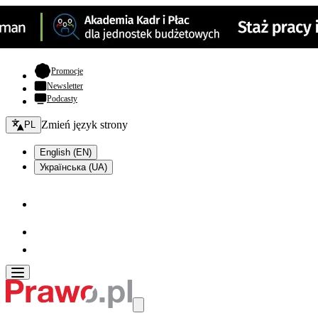
- otwiera się w nowej karcie
Promocje
Newsletter
Podcasty
Zmień język - bieżący:
Zmień język strony
PL
English (EN)
Українська (UA)