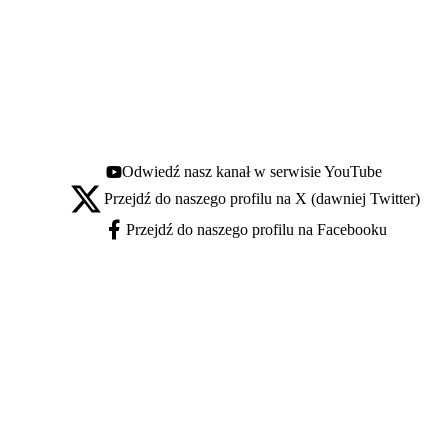
Odwiedź nasz kanał w serwisie YouTube
Youtube - otwiera się w nowej karcie
Przejdź do naszego profilu na X (dawniej Twitter)
X - otwiera się w nowej karcie
Przejdź do naszego profilu na Facebooku
Facebook - otwiera się w nowej karcie