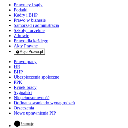
Prawnicy i sądy
Podatki
Kadry i BHP
Prawo w biznesie
Samorząd i administracja
Szkoły i uczelnie
Zdrowie
Prawo dla każdego
Akty Prawne
Moje Prawo.pl
- rejestracja i logowanie do serwisu
Prawo pracy
HR
BHP
Ubezpieczenia społeczne
PPK
Rynek pracy
Sygnaliści
Niepełnosprawność
Dofinansowanie do wynagrodzeń
Orzeczenia
Nowe uprawnienia PIP
- otwiera się w nowej karcie
Promocje