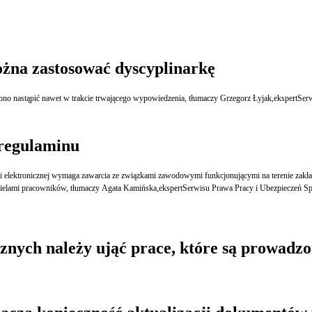
żna zastosować dyscyplinarkę
 ono nastąpić nawet w trakcie trwającego wypowiedzenia, tłumaczy Grzegorz Łyjak,ekspertSe
regulaminu
ektronicznej wymaga zawarcia ze związkami zawodowymi funkcjonującymi na terenie zakładu p
wicielami pracowników, tłumaczy Agata Kamińska,ekspertSerwisu Prawa Pracy i Ubezpieczeń S
cznych należy ująć prace, które są prowad