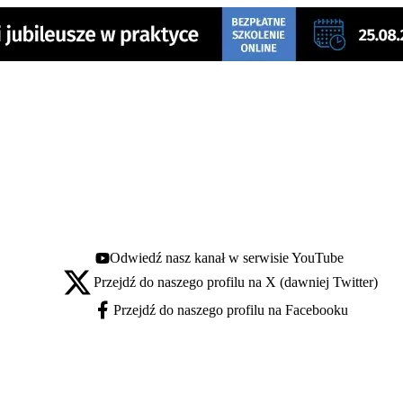
Odwiedź nasz kanał w serwisie YouTube
Youtube - otwiera się w nowej karcie
Przejdź do naszego profilu na X (dawniej Twitter)
X - otwiera się w nowej karcie
Przejdź do naszego profilu na Facebooku
Facebook - otwiera się w nowej karcie