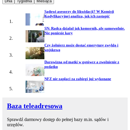
Najpopularniejsze wiadomości z
Najpopularniejsze wiadomości z
Najpopularniejsze wiadomości z
Dnia
Tygodnia
Miesiąca
Sądowi asesorzy do likwidacji? W Komisji
Kodyfikacyjnej analiza, jak ich zastąpić
SN: Radca działał jak komornik, ale samowolnie.
Nie poniesie kary
Czy żołnierz może dostać emeryturę zwykłą i
wojskową
Darowizna od matki w gotówce a zwolnienie z
podatku
NFZ nie zapłaci za zabiegi już wykonane
Baza teleadresowa
Sprawdź darmowy dostęp do pełnej bazy m.in. sądów i
urzędów.