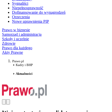
Sygnaliści
Niepełnosprawność
Dofinansowanie do wynagrodzeń
Orzeczenia
Nowe uprawnienia PIP
Prawo w biznesie
Samorząd i administracja
Szkoły i uczelnie
Zdrowie
Prawo dla każdego
Akty Prawne
Prawo.pl
Kadry i BHP
Aktualności