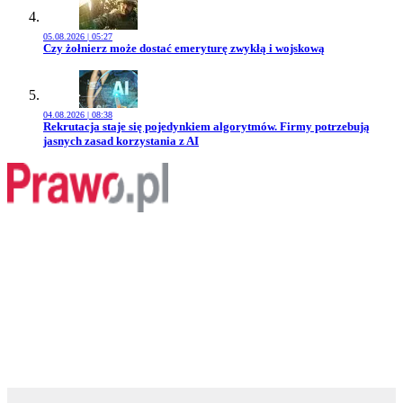
05.08.2026 | 05:27
Przejdź do artykułu:
Czy żołnierz może dostać emeryturę zwykłą i wojskową
04.08.2026 | 08:38
Przejdź do artykułu:
Rekrutacja staje się pojedynkiem algorytmów. Firmy potrzebują
jasnych zasad korzystania z AI