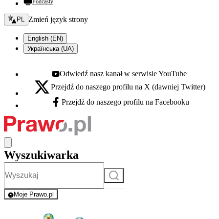
Podcasty
Zmień język - bieżący:
Zmień język strony
PL
English (EN)
Українська (UA)
Odwiedź nasz kanał w serwisie YouTube
Youtube - otwiera się w nowej karcie
Przejdź do naszego profilu na X (dawniej Twitter)
X - otwiera się w nowej karcie
Przejdź do naszego profilu na Facebooku
Facebook - otwiera się w nowej karcie
Wyszukiwarka
Szukaj
Moje Prawo.pl
- rejestracja i logowanie do serwisu