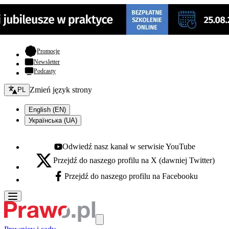
- otwiera się w nowej karcie
Promocje
Newsletter
Podcasty
Zmień język - bieżący:
Zmień język strony
PL
English (EN)
Українська (UA)
Odwiedź nasz kanał w serwisie YouTube
Youtube - otwiera się w nowej karcie
Przejdź do naszego profilu na X (dawniej Twitter)
X - otwiera się w nowej karcie
Przejdź do naszego profilu na Facebooku
Facebook - otwiera się w nowej karcie