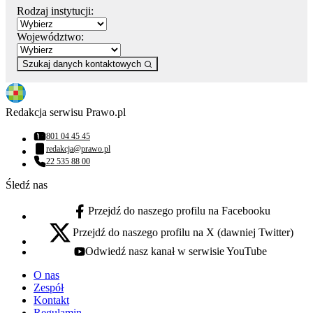
Rodzaj instytucji:
Województwo:
Szukaj danych kontaktowych
Redakcja serwisu Prawo.pl
801 04 45 45
Numer telefonu:
redakcja@prawo.pl
Adres email:
22 535 88 00
Numer telefonu:
Śledź nas
Przejdź do naszego profilu na Facebooku
facebook - otwiera się w nowej karcie
Przejdź do naszego profilu na X (dawniej Twitter)
x - otwiera się w nowej karcie
Odwiedź nasz kanał w serwisie YouTube
youtube - otwiera się w nowej karcie
O nas
Zespół
Kontakt
Regulamin