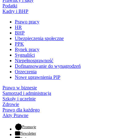
Prawnicy i sądy
Podatki
Kadry i BHP
Prawo pracy
HR
BHP
Ubezpieczenia społeczne
PPK
Rynek pracy
Sygnaliści
Niepełnosprawność
Dofinansowanie do wynagrodzeń
Orzeczenia
Nowe uprawnienia PIP
Prawo w biznesie
Samorząd i administracja
Szkoły i uczelnie
Zdrowie
Prawo dla każdego
Akty Prawne
- otwiera się w nowej karcie
Promocje
Newsletter