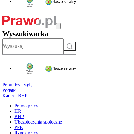
Nasze serwisy
Wyszukiwarka
Szukaj
Nasze serwisy
Prawnicy i sądy
Podatki
Kadry i BHP
Prawo pracy
HR
BHP
Ubezpieczenia społeczne
PPK
Rynek pracy