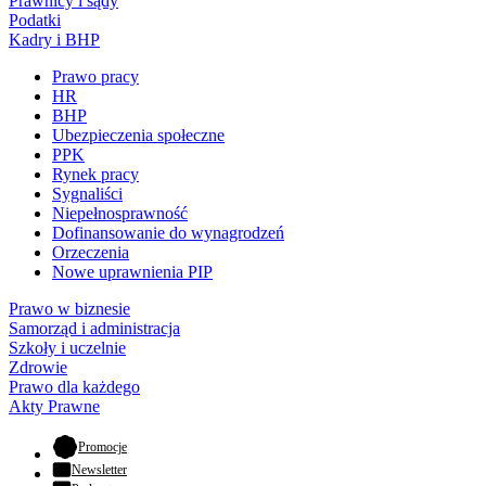
Prawnicy i sądy
Podatki
Kadry i BHP
Prawo pracy
HR
BHP
Ubezpieczenia społeczne
PPK
Rynek pracy
Sygnaliści
Niepełnosprawność
Dofinansowanie do wynagrodzeń
Orzeczenia
Nowe uprawnienia PIP
Prawo w biznesie
Samorząd i administracja
Szkoły i uczelnie
Zdrowie
Prawo dla każdego
Akty Prawne
- otwiera się w nowej karcie
Promocje
Newsletter