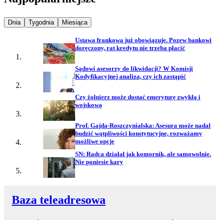
Najpopularniejsze wiadomości z
Najpopularniejsze wiadomości z
Najpopularniejsze wiadomości z
Dnia
Tygodnia
Miesiąca
Ustawa frankowa już obowiązuje. Pozew bankowi
doręczony, rat kredytu nie trzeba płacić
Sądowi asesorzy do likwidacji? W Komisji
Kodyfikacyjnej analiza, czy ich zastąpić
Czy żołnierz może dostać emeryturę zwykłą i
wojskową
Prof. Gajda-Roszczynialska: Asesura może nadal
budzić wątpliwości konstytucyjne, rozważamy
możliwe opcje
SN: Radca działał jak komornik, ale samowolnie.
Nie poniesie kary
Baza teleadresowa