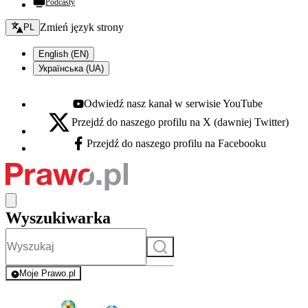
Podcasty
Zmień język - bieżący:
Zmień język strony
PL
English (EN)
Українська (UA)
Odwiedź nasz kanał w serwisie YouTube
Youtube - otwiera się w nowej karcie
Przejdź do naszego profilu na X (dawniej Twitter)
X - otwiera się w nowej karcie
Przejdź do naszego profilu na Facebooku
Facebook - otwiera się w nowej karcie
Wyszukiwarka
Szukaj
Moje Prawo.pl
- rejestracja i logowanie do serwisu