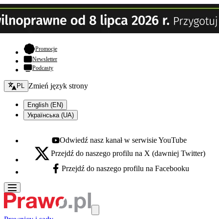
- otwiera się w nowej karcie
Promocje
Newsletter
Podcasty
Zmień język - bieżący:
Zmień język strony
PL
English (EN)
Українська (UA)
Odwiedź nasz kanał w serwisie YouTube
Youtube - otwiera się w nowej karcie
Przejdź do naszego profilu na X (dawniej Twitter)
X - otwiera się w nowej karcie
Przejdź do naszego profilu na Facebooku
Facebook - otwiera się w nowej karcie