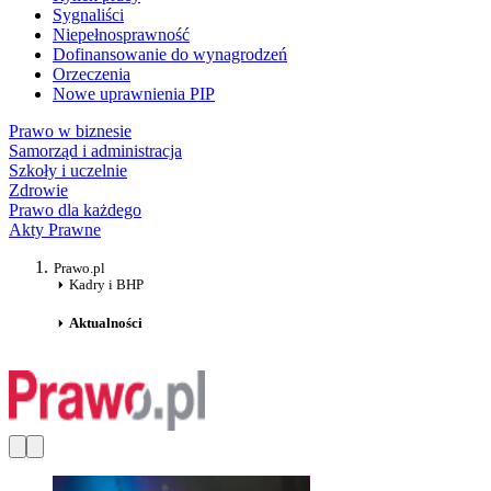
Sygnaliści
Niepełnosprawność
Dofinansowanie do wynagrodzeń
Orzeczenia
Nowe uprawnienia PIP
Prawo w biznesie
Samorząd i administracja
Szkoły i uczelnie
Zdrowie
Prawo dla każdego
Akty Prawne
Prawo.pl
Kadry i BHP
Aktualności