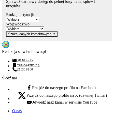
Sprawdź darmowy dostęp do pełnej bazy m.in. sądów i
urzędów.
Rodzaj instytucji:
Województwo:
Szukaj danych kontaktowych
Redakcja serwisu Prawo.pl
801 04 45 45
Numer telefonu:
redakcja@prawo.pl
Adres email:
22 535 88 00
Numer telefonu:
Śledź nas
Przejdź do naszego profilu na Facebooku
facebook - otwiera się w nowej karcie
Przejdź do naszego profilu na X (dawniej Twitter)
x - otwiera się w nowej karcie
Odwiedź nasz kanał w serwisie YouTube
youtube - otwiera się w nowej karcie
O nas