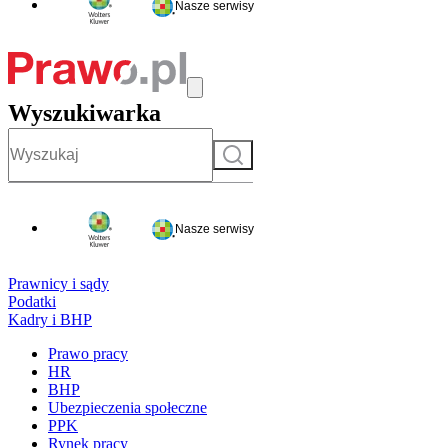
Nasze serwisy
Wyszukiwarka
Szukaj
Nasze serwisy
Prawnicy i sądy
Podatki
Kadry i BHP
Prawo pracy
HR
BHP
Ubezpieczenia społeczne
PPK
Rynek pracy