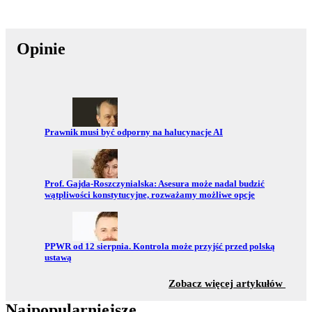
Opinie
Przejdź do:
Prawnik musi być odporny na halucynacje AI
Przejdź do:
Prof. Gajda-Roszczynialska: Asesura może nadal budzić
wątpliwości konstytucyjne, rozważamy możliwe opcje
Przejdź do:
PPWR od 12 sierpnia. Kontrola może przyjść przed polską
ustawą
z sekc
Zobacz więcej artykułów
Najpopularniejsze