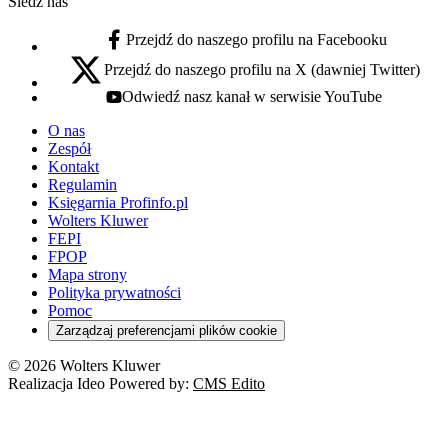
Śledź nas
Przejdź do naszego profilu na Facebooku
facebook - otwiera się w nowej karcie
Przejdź do naszego profilu na X (dawniej Twitter)
x - otwiera się w nowej karcie
Odwiedź nasz kanał w serwisie YouTube
youtube - otwiera się w nowej karcie
O nas
Zespół
Kontakt
Regulamin
Księgarnia Profinfo.pl
Wolters Kluwer
FEPI
FPOP
Mapa strony
Polityka prywatności
Pomoc
Zarządzaj preferencjami plików cookie
© 2026 Wolters Kluwer
Realizacja Ideo Powered by:
CMS Edito