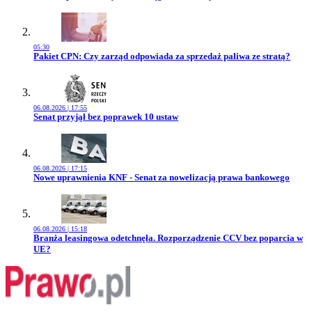
05:30
Przejdź do artykułu:
Pakiet CPN: Czy zarząd odpowiada za sprzedaż paliwa ze stratą?
06.08.2026 | 17:55
Przejdź do artykułu:
Senat przyjął bez poprawek 10 ustaw
06.08.2026 | 17:15
Przejdź do artykułu:
Nowe uprawnienia KNF - Senat za nowelizacją prawa bankowego
06.08.2026 | 15:18
Przejdź do artykułu:
Branża leasingowa odetchnęła. Rozporządzenie CCV bez poparcia w
UE?