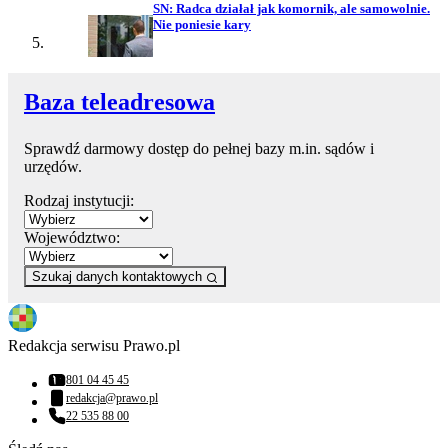
SN: Radca działał jak komornik, ale samowolnie.
Nie poniesie kary
Baza teleadresowa
Sprawdź darmowy dostęp do pełnej bazy m.in. sądów i
urzędów.
Rodzaj instytucji:
Województwo:
Szukaj danych kontaktowych
Redakcja serwisu Prawo.pl
801 04 45 45
Numer telefonu:
redakcja@prawo.pl
Adres email:
22 535 88 00
Numer telefonu: