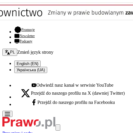
- otwiera się w nowej karcie
Promocje
Newsletter
Podcasty
Zmień język - bieżący:
Zmień język strony
PL
English (EN)
Українська (UA)
Odwiedź nasz kanał w serwisie YouTube
Youtube - otwiera się w nowej karcie
Przejdź do naszego profilu na X (dawniej Twitter)
X - otwiera się w nowej karcie
Przejdź do naszego profilu na Facebooku
Facebook - otwiera się w nowej karcie