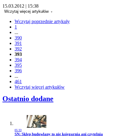
15.03.2012 | 15:38
Wczytaj więcej artykułów
Wczytaj poprzednie artykuły
1
...
390
391
392
393
394
395
396
...
461
Wczytaj więcej artykułów
Ostatnio dodane
05:33
Przejdź do artykułu:
SN: Sklep budowlany to nie księgarnia ani czytelnia