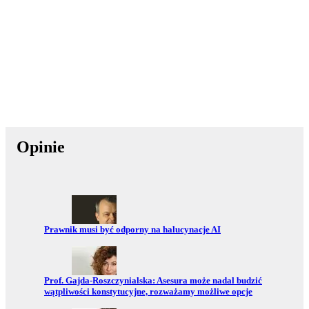
Opinie
Przejdź do:
Prawnik musi być odporny na halucynacje AI
Przejdź do:
Prof. Gajda-Roszczynialska: Asesura może nadal budzić
wątpliwości konstytucyjne, rozważamy możliwe opcje