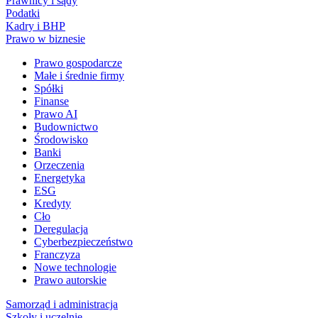
Prawnicy i sądy
Podatki
Kadry i BHP
Prawo w biznesie
Prawo gospodarcze
Małe i średnie firmy
Spółki
Finanse
Prawo AI
Budownictwo
Środowisko
Banki
Orzeczenia
Energetyka
ESG
Kredyty
Cło
Deregulacja
Cyberbezpieczeństwo
Franczyza
Nowe technologie
Prawo autorskie
Samorząd i administracja
Szkoły i uczelnie