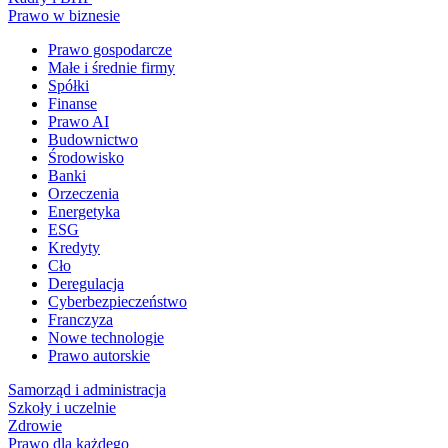
Prawo w biznesie
Prawo gospodarcze
Małe i średnie firmy
Spółki
Finanse
Prawo AI
Budownictwo
Środowisko
Banki
Orzeczenia
Energetyka
ESG
Kredyty
Cło
Deregulacja
Cyberbezpieczeństwo
Franczyza
Nowe technologie
Prawo autorskie
Samorząd i administracja
Szkoły i uczelnie
Zdrowie
Prawo dla każdego