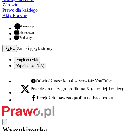
Zdrowie
Prawo dla każdego
Akty Prawne
- otwiera się w nowej karcie
Promocje
Newsletter
Podcasty
Zmień język - bieżący:
Zmień język strony
PL
English (EN)
Українська (UA)
Odwiedź nasz kanał w serwisie YouTube
Youtube - otwiera się w nowej karcie
Przejdź do naszego profilu na X (dawniej Twitter)
X - otwiera się w nowej karcie
Przejdź do naszego profilu na Facebooku
Facebook - otwiera się w nowej karcie
Wyszukiwarka