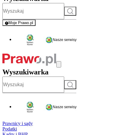
Szukaj
Moje Prawo.pl
- rejestracja i logowanie do serwisu
Nasze serwisy
Wyszukiwarka
Szukaj
Nasze serwisy
Prawnicy i sądy
Podatki
Kadry i BHP