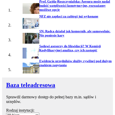
Prof. Gajda-Roszczynialska: Asesura może nadal
budzić wątpliwości konstytucyjne, rozważamy
możliwe opcje
NFZ nie zapłaci za zabiegi już wykonane
SN: Radca działał jak komornik, ale samowolnie.
Nie poniesie kary
Sądowi asesorzy do likwidacji? W Komisji
Kodyfikacyjnej analiza, czy ich zastąpić
Ewidencja urzędników służby cywilnej pod dużym
znakiem zapytania
Baza teleadresowa
Sprawdź darmowy dostęp do pełnej bazy m.in. sądów i
urzędów.
Rodzaj instytucji: