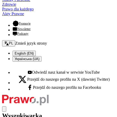
Zdrowie
Prawo dla każdego
Akty Prawne
- otwiera się w nowej karcie
Promocje
Newsletter
Podcasty
Zmień język - bieżący:
Zmień język strony
PL
English (EN)
Українська (UA)
Odwiedź nasz kanał w serwisie YouTube
Youtube - otwiera się w nowej karcie
Przejdź do naszego profilu na X (dawniej Twitter)
X - otwiera się w nowej karcie
Przejdź do naszego profilu na Facebooku
Facebook - otwiera się w nowej karcie
Wyszukiwarka