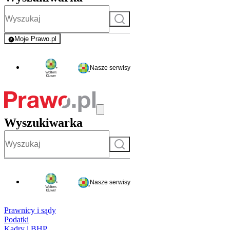
Szukaj
Moje Prawo.pl
- rejestracja i logowanie do serwisu
Nasze serwisy
Wyszukiwarka
Szukaj
Nasze serwisy
Prawnicy i sądy
Podatki
Kadry i BHP