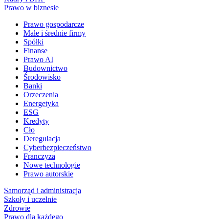
Prawo w biznesie
Prawo gospodarcze
Małe i średnie firmy
Spółki
Finanse
Prawo AI
Budownictwo
Środowisko
Banki
Orzeczenia
Energetyka
ESG
Kredyty
Cło
Deregulacja
Cyberbezpieczeństwo
Franczyza
Nowe technologie
Prawo autorskie
Samorząd i administracja
Szkoły i uczelnie
Zdrowie
Prawo dla każdego