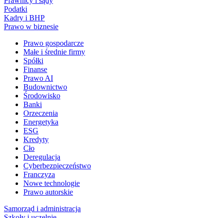
Prawnicy i sądy
Podatki
Kadry i BHP
Prawo w biznesie
Prawo gospodarcze
Małe i średnie firmy
Spółki
Finanse
Prawo AI
Budownictwo
Środowisko
Banki
Orzeczenia
Energetyka
ESG
Kredyty
Cło
Deregulacja
Cyberbezpieczeństwo
Franczyza
Nowe technologie
Prawo autorskie
Samorząd i administracja
Szkoły i uczelnie