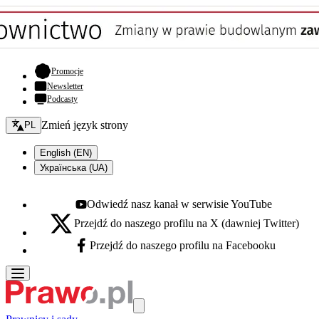
- otwiera się w nowej karcie
Promocje
Newsletter
Podcasty
Zmień język - bieżący:
Zmień język strony
PL
English (EN)
Українська (UA)
Odwiedź nasz kanał w serwisie YouTube
Youtube - otwiera się w nowej karcie
Przejdź do naszego profilu na X (dawniej Twitter)
X - otwiera się w nowej karcie
Przejdź do naszego profilu na Facebooku
Facebook - otwiera się w nowej karcie