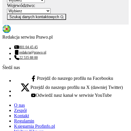
Województwo:
Szukaj danych kontaktowych
Redakcja serwisu Prawo.pl
801 04 45 45
Numer telefonu:
redakcja@prawo.pl
Adres email:
22 535 88 00
Numer telefonu:
Śledź nas
Przejdź do naszego profilu na Facebooku
facebook - otwiera się w nowej karcie
Przejdź do naszego profilu na X (dawniej Twitter)
x - otwiera się w nowej karcie
Odwiedź nasz kanał w serwisie YouTube
youtube - otwiera się w nowej karcie
O nas
Zespół
Kontakt
Regulamin
Księgarnia Profinfo.pl