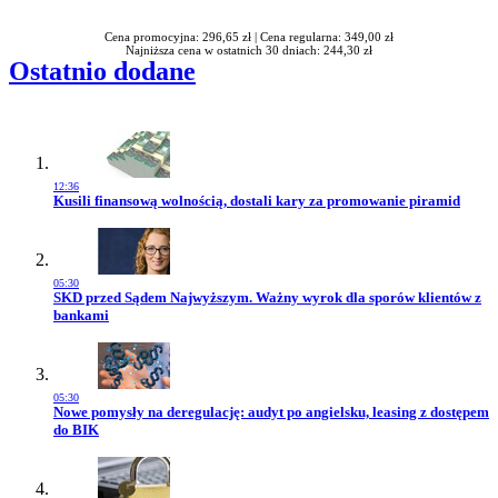
Cena promocyjna: 296,65 zł |
Cena regularna: 349,00 zł
Najniższa cena w ostatnich 30 dniach: 244,30 zł
Ostatnio dodane
12:36
Przejdź do artykułu:
Kusili finansową wolnością, dostali kary za promowanie piramid
05:30
Przejdź do artykułu:
SKD przed Sądem Najwyższym. Ważny wyrok dla sporów klientów z
bankami
05:30
Przejdź do artykułu:
Nowe pomysły na deregulację: audyt po angielsku, leasing z dostępem
do BIK