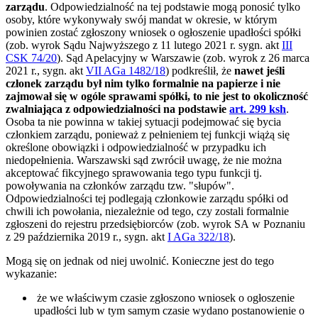
zarządu
. Odpowiedzialność na tej podstawie mogą ponosić tylko
osoby, które wykonywały swój mandat w okresie, w którym
powinien zostać zgłoszony wniosek o ogłoszenie upadłości spółki
(zob. wyrok Sądu Najwyższego z 11 lutego 2021 r. sygn. akt
III
CSK 74/20
). Sąd Apelacyjny w Warszawie (zob. wyrok z 26 marca
2021 r., sygn. akt
VII AGa 1482/18
) podkreślił, że
nawet jeśli
członek zarządu był nim tylko formalnie na papierze i nie
zajmował się w ogóle sprawami spółki, to nie jest to okoliczność
zwalniająca z odpowiedzialności na podstawie
art. 299 ksh
.
Osoba ta nie powinna w takiej sytuacji podejmować się bycia
członkiem zarządu, ponieważ z pełnieniem tej funkcji wiążą się
określone obowiązki i odpowiedzialność w przypadku ich
niedopełnienia. Warszawski sąd zwrócił uwagę, że nie można
akceptować fikcyjnego sprawowania tego typu funkcji tj.
powoływania na członków zarządu tzw. "słupów".
Odpowiedzialności tej podlegają członkowie zarządu spółki od
chwili ich powołania, niezależnie od tego, czy zostali formalnie
zgłoszeni do rejestru przedsiębiorców (zob. wyrok SA w Poznaniu
z 29 października 2019 r., sygn. akt
I AGa 322/18
).
Mogą się on jednak od niej uwolnić. Konieczne jest do tego
wykazanie:
że we właściwym czasie zgłoszono wniosek o ogłoszenie
upadłości lub w tym samym czasie wydano postanowienie o