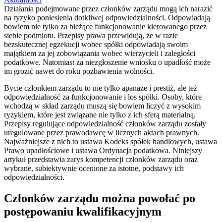
Działania podejmowane przez członków zarządu mogą ich narazić
na ryzyko poniesienia dotkliwej odpowiedzialności. Odpowiadają
bowiem nie tylko za bieżące funkcjonowanie kierowanego przez
siebie podmiotu. Przepisy prawa przewidują, że w razie
bezskutecznej egzekucji wobec spółki odpowiadają swoim
majątkiem za jej zobowiązania wobec wierzycieli i zaległości
podatkowe. Natomiast za niezgłoszenie wniosku o upadłość może
im grozić nawet do roku pozbawienia wolności.
Bycie członkiem zarządu to nie tylko apanaże i prestiż, ale też
odpowiedzialność za funkcjonowanie i los spółki. Osoby, które
wchodzą w skład zarządu muszą się bowiem liczyć z wysokim
ryzykiem, które jest związane nie tylko z ich sferą materialną.
Przepisy regulujące odpowiedzialność członków zarządu zostały
uregulowane przez prawodawcę w licznych aktach prawnych.
Najważniejsze z nich to ustawa Kodeks spółek handlowych, ustawa
Prawo upadłościowe i ustawa Ordynacja podatkowa. Niniejszy
artykuł przedstawia zarys kompetencji członków zarządu oraz
wybrane, subiektywnie ocenione za istotne, podstawy ich
odpowiedzialności.
Członków zarządu można powołać po
postępowaniu kwalifikacyjnym