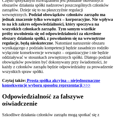
Często spotykanym rozwiązaniem jest poddanie określonych
obszarów działania spółki nadzorowi poszczególnych członków
zarządów. Dzieje się to na płaszczyźnie regulacji
wewnętrznych.
Podział obowiązków członków zarządu ma
jednak znaczenie tylko wewnątrz – korporacyjne. Nie wpływa
to na ich zakres odpowiedzialności, który spoczywa na
wszystkich członkach zarządu
.
Tym samym wszelkie
próby uwolnienia się od odpowiedzialności za określone
obszary działania spółki, z powołaniem się na wewnętrzne
regulacje, będą nieskuteczne
. Natomiast naruszenie obszaru
wynikającego z podziału kompetencji będzie zasadniczo rodziło
wyłącznie konsekwencje wewnątrz – organizacyjne i nie będzie
oddziaływać w stosunkach zewnętrznych spółki. Dlatego podział
obowiązków powinien być dokonywany przy świadomości, że
każdy z członków zarządu będzie odpowiedzialny za prowadzenie
wszystkich spraw spółki.
Czytaj także:
Prosta spółka akcyjna – niejednoznaczne
konsekwencje wyboru sposobu reprezentacji >>>
Odpowiedzialność za fałszywe
oświadczenie
Szkodliwe działania członków zarządu mogą spotkać się z