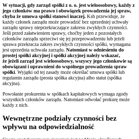
W sytuacji, gdy zarząd spółki z o. o. jest wieloosobowy, każdy z
jego członków ma prawo i obowiązek prowadzenia jej spraw,
chyba że umowa spółki stanowi inaczej.
Ksh przewiduje, że
każdy członek zarządu może prowadzić bez uprzedniej uchwały
zarządu sprawy nieprzekraczające zakresu zwykłych czynności.
Jeśli przed załatwieniem sprawy, choćby jeden z pozostałych
członków zarządu sprzeciwi się jej przeprowadzeniu lub jeżeli
sprawa przekracza zakres zwykłych czynności spółki, wymagana
jest uprzednia uchwała zarządu.
Natomiast w odniesieniu do
prostej spółki akcyjnej i spółki akcyjnej należy wskazać,
że jeżeli zarząd jest wieloosobowy, wszyscy jego członkowie są
obowiązani i uprawnieni do wspólnego prowadzenia spraw
spółki
. Wyjątki od tej zasady może określać umowa spółki lub
regulamin zarządu (prosta spółka akcyjna) albo statut (spółka
akcyjna).
Powołanie prokurenta w spółkach kapitałowych wymaga zgody
wszystkich członków zarządu. Natomiast odwołać prokurę może
każdy z nich.
Wewnętrzne podziały czynności bez
wpływu na odpowiedzialność