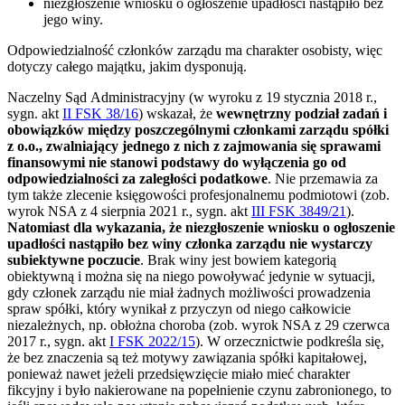
niezgłoszenie wniosku o ogłoszenie upadłości nastąpiło bez
jego winy.
Odpowiedzialność członków zarządu ma charakter osobisty, więc
dotyczy całego majątku, jakim dysponują.
Naczelny Sąd Administracyjny (w wyroku z 19 stycznia 2018 r.,
sygn. akt
II FSK 38/16
) wskazał, że
wewnętrzny podział zadań i
obowiązków między poszczególnymi członkami zarządu spółki
z o.o., zwalniający jednego z nich z zajmowania się sprawami
finansowymi nie stanowi podstawy do wyłączenia go od
odpowiedzialności za zaległości podatkowe
. Nie przemawia za
tym także zlecenie księgowości profesjonalnemu podmiotowi (zob.
wyrok NSA z 4 sierpnia 2021 r., sygn. akt
III FSK 3849/21
).
Natomiast dla wykazania, że niezgłoszenie wniosku o ogłoszenie
upadłości nastąpiło bez winy członka zarządu nie wystarczy
subiektywne poczucie
. Brak winy jest bowiem kategorią
obiektywną i można się na niego powoływać jedynie w sytuacji,
gdy członek zarządu nie miał żadnych możliwości prowadzenia
spraw spółki, który wynikał z przyczyn od niego całkowicie
niezależnych, np. obłożna choroba (zob. wyrok NSA z 29 czerwca
2017 r., sygn. akt
I FSK 2022/15
). W orzecznictwie podkreśla się,
że bez znaczenia są też motywy zawiązania spółki kapitałowej,
ponieważ nawet jeżeli przedsięwzięcie miało mieć charakter
fikcyjny i było nakierowane na popełnienie czynu zabronionego, to