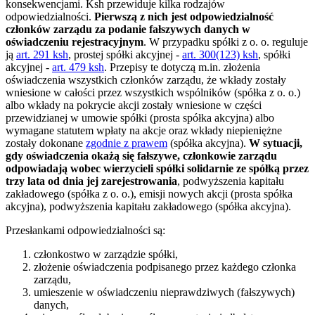
konsekwencjami. Ksh przewiduje kilka rodzajów
odpowiedzialności.
Pierwszą z nich jest odpowiedzialność
członków zarządu za podanie fałszywych danych w
oświadczeniu rejestracyjnym
. W przypadku spółki z o. o. reguluje
ją
art. 291 ksh
, prostej spółki akcyjnej -
art. 300(123) ksh
, spółki
akcyjnej -
art. 479 ksh
. Przepisy te dotyczą m.in. złożenia
oświadczenia wszystkich członków zarządu, że wkłady zostały
wniesione w całości przez wszystkich wspólników (spółka z o. o.)
albo wkłady na pokrycie akcji zostały wniesione w części
przewidzianej w umowie spółki (prosta spółka akcyjna) albo
wymagane statutem wpłaty na akcje oraz wkłady niepieniężne
zostały dokonane
zgodnie z prawem
(spółka akcyjna).
W sytuacji,
gdy oświadczenia okażą się fałszywe, członkowie zarządu
odpowiadają wobec wierzycieli spółki solidarnie ze spółką przez
trzy lata od dnia jej zarejestrowania
, podwyższenia kapitału
zakładowego (spółka z o. o.), emisji nowych akcji (prosta spółka
akcyjna), podwyższenia kapitału zakładowego (spółka akcyjna).
Przesłankami odpowiedzialności są:
członkostwo w zarządzie spółki,
złożenie oświadczenia podpisanego przez każdego członka
zarządu,
umieszenie w oświadczeniu nieprawdziwych (fałszywych)
danych,