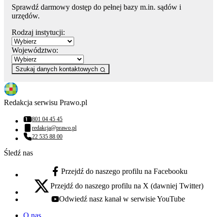
Sprawdź darmowy dostęp do pełnej bazy m.in. sądów i
urzędów.
Rodzaj instytucji:
Województwo:
Szukaj danych kontaktowych
Redakcja serwisu Prawo.pl
801 04 45 45
Numer telefonu:
redakcja@prawo.pl
Adres email:
22 535 88 00
Numer telefonu:
Śledź nas
Przejdź do naszego profilu na Facebooku
facebook - otwiera się w nowej karcie
Przejdź do naszego profilu na X (dawniej Twitter)
x - otwiera się w nowej karcie
Odwiedź nasz kanał w serwisie YouTube
youtube - otwiera się w nowej karcie
O nas