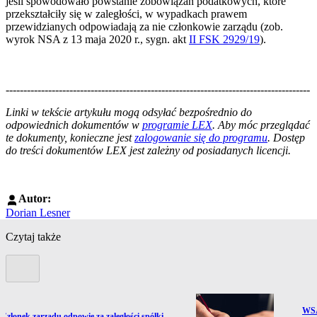
jeśli spowodowało powstanie zobowiązań podatkowych, które
przekształciły się w zaległości, w wypadkach prawem
przewidzianych odpowiadają za nie członkowie zarządu (zob.
wyrok NSA z 13 maja 2020 r., sygn. akt
II FSK 2929/19
).
--------------------------------------------------------------------------------------
--------------------------------------------------------
Linki w tekście artykułu mogą odsyłać bezpośrednio do
odpowiednich dokumentów w
programie LEX
. Aby móc przeglądać
te dokumenty, konieczne jest
zalogowanie się do programu
. Dostęp
do treści dokumentów LEX jest zależny od posiadanych licencji.
Autor:
Dorian Lesner
Czytaj także
Poprzedni slide
Prze
WSA
ź do artykułu:
Członek zarządu odpowie za zaległości spółki,