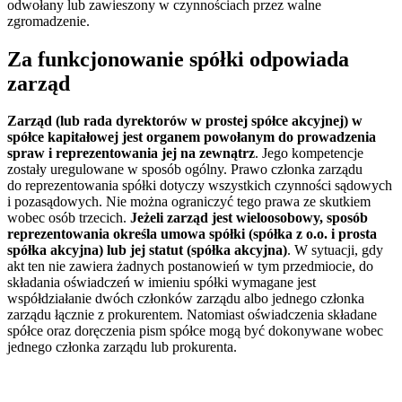
odwołany lub zawieszony w czynnościach przez walne
zgromadzenie.
Za funkcjonowanie spółki odpowiada
zarząd
Zarząd (lub rada dyrektorów w prostej spółce akcyjnej) w
spółce kapitałowej jest organem powołanym do prowadzenia
spraw i reprezentowania jej na zewnątrz
. Jego kompetencje
zostały uregulowane w sposób ogólny. Prawo członka zarządu
do
reprezentowania spółki dotyczy wszystkich czynności sądowych
i pozasądowych. Nie można ograniczyć tego prawa ze skutkiem
wobec osób trzecich.
Jeżeli zarząd jest wieloosobowy, sposób
reprezentowania określa umowa spółki (spółka z o.o. i prosta
spółka akcyjna) lub jej statut (spółka akcyjna)
. W sytuacji, gdy
akt ten nie zawiera żadnych postanowień w tym przedmiocie, do
składania oświadczeń w imieniu spółki wymagane jest
współdziałanie dwóch członków zarządu albo jednego członka
zarządu łącznie z prokurentem. Natomiast oświadczenia składane
spółce oraz doręczenia pism spółce mogą być dokonywane wobec
jednego członka zarządu lub prokurenta.