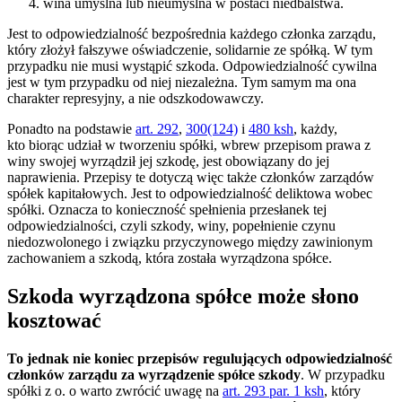
wina umyślna lub nieumyślna w postaci niedbalstwa.
Jest to odpowiedzialność bezpośrednia każdego członka zarządu,
który złożył fałszywe oświadczenie, solidarnie ze spółką. W tym
przypadku nie musi wystąpić szkoda. Odpowiedzialność cywilna
jest w tym przypadku od niej niezależna. Tym samym ma ona
charakter represyjny, a nie odszkodowawczy.
Ponadto na podstawie
art. 292
,
300(124)
i
480 ksh
, każdy,
kto biorąc udział w tworzeniu spółki, wbrew przepisom prawa z
winy swojej wyrządził jej szkodę, jest obowiązany do jej
naprawienia. Przepisy te dotyczą więc także członków zarządów
spółek kapitałowych. Jest to odpowiedzialność deliktowa wobec
spółki. Oznacza to konieczność spełnienia przesłanek tej
odpowiedzialności, czyli szkody, winy, popełnienie czynu
niedozwolonego i związku przyczynowego między zawinionym
zachowaniem a szkodą, która została wyrządzona spółce.
Szkoda wyrządzona spółce może słono
kosztować
To jednak nie koniec przepisów regulujących odpowiedzialność
członków zarządu za wyrządzenie spółce szkody
. W przypadku
spółki z o. o warto zwrócić uwagę na
art. 293 par. 1 ksh
, który