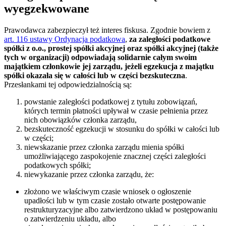
wyegzekwowane
Prawodawca zabezpieczył też interes fiskusa. Zgodnie bowiem z
art. 116 ustawy Ordynacja podatkowa
,
za zaległości podatkowe
spółki z o.o., prostej spółki akcyjnej oraz spółki akcyjnej (także
tych w organizacji) odpowiadają solidarnie całym swoim
majątkiem członkowie jej zarządu, jeżeli egzekucja z majątku
spółki okazała się w całości lub w części bezskuteczna
.
Przesłankami tej odpowiedzialnością są:
powstanie zaległości podatkowej z tytułu zobowiązań,
których termin płatności upływał w czasie pełnienia przez
nich obowiązków członka zarządu,
bezskuteczność egzekucji w stosunku do spółki w całości lub
w części;
niewskazanie przez członka zarządu mienia spółki
umożliwiającego zaspokojenie znacznej części zaległości
podatkowych spółki;
niewykazanie przez członka zarządu, że:
złożono we właściwym czasie wniosek o ogłoszenie
upadłości lub w tym czasie zostało otwarte postępowanie
restrukturyzacyjne albo zatwierdzono układ w postępowaniu
o zatwierdzeniu układu, albo