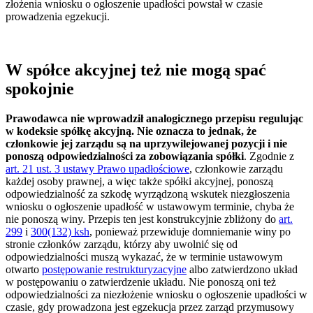
złożenia wniosku o ogłoszenie upadłości powstał w czasie
prowadzenia egzekucji.
W spółce akcyjnej też nie mogą spać
spokojnie
Prawodawca nie wprowadził analogicznego przepisu regulując
w kodeksie spółkę akcyjną. Nie oznacza to jednak, że
członkowie jej zarządu są na uprzywilejowanej pozycji i nie
ponoszą odpowiedzialności za zobowiązania spółki
. Zgodnie z
art. 21 ust. 3 ustawy Prawo upadłościowe
, członkowie zarządu
każdej osoby prawnej, a więc także spółki akcyjnej, ponoszą
odpowiedzialność za szkodę wyrządzoną wskutek niezgłoszenia
wniosku o ogłoszenie upadłość w ustawowym terminie, chyba że
nie ponoszą winy. Przepis ten jest konstrukcyjnie zbliżony do
art.
299
i
300(132) ksh
, ponieważ przewiduje domniemanie winy po
stronie członków zarządu, którzy aby uwolnić się od
odpowiedzialności muszą wykazać, że w terminie ustawowym
otwarto
postępowanie restrukturyzacyjne
albo zatwierdzono układ
w postępowaniu o zatwierdzenie układu. Nie ponoszą oni też
odpowiedzialności za niezłożenie wniosku o ogłoszenie upadłości w
czasie, gdy prowadzona jest egzekucja przez zarząd przymusowy