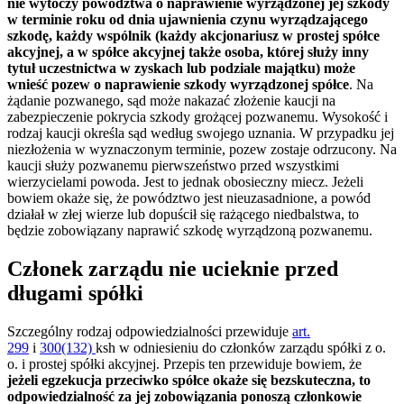
nie wytoczy powództwa o naprawienie wyrządzonej jej szkody
w terminie roku od dnia ujawnienia czynu wyrządzającego
szkodę, każdy wspólnik (każdy akcjonariusz w prostej spółce
akcyjnej, a w spółce akcyjnej także osoba, której służy inny
tytuł uczestnictwa w zyskach lub podziale majątku) może
wnieść pozew o naprawienie szkody wyrządzonej spółce
. Na
żądanie pozwanego, sąd może nakazać złożenie kaucji na
zabezpieczenie pokrycia szkody grożącej pozwanemu. Wysokość i
rodzaj kaucji określa sąd według swojego uznania. W przypadku jej
niezłożenia w wyznaczonym terminie, pozew zostaje odrzucony. Na
kaucji służy pozwanemu pierwszeństwo przed wszystkimi
wierzycielami powoda. Jest to jednak obosieczny miecz. Jeżeli
bowiem okaże się, że powództwo jest nieuzasadnione, a powód
działał w złej wierze lub dopuścił się rażącego niedbalstwa, to
będzie zobowiązany naprawić szkodę wyrządzoną pozwanemu.
Członek zarządu nie ucieknie przed
długami spółki
Szczególny rodzaj odpowiedzialności przewiduje
art.
299
i
300(132)
ksh w odniesieniu do członków zarządu spółki z o.
o. i prostej spółki akcyjnej. Przepis ten przewiduje bowiem, że
jeżeli egzekucja przeciwko spółce okaże się bezskuteczna, to
odpowiedzialność za jej zobowiązania ponoszą członkowie