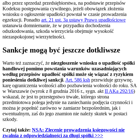
albo przez sprzedaż przedsiębiorstwa, na podstawie przepisów
Kodeksu postępowania cywilnego, jeżeli obowiązek złożenia
wniosku o ogłoszenie upadłości powstał w czasie prowadzenia
egzekucji. Ponadto
art. 21 ust. 3a ustawy Prawo upadłościowe
ustanawia domniemanie, że w przypadku dochodzenia
odszkodowania, szkoda wierzyciela obejmuje wysokość
niezaspokojonej wierzytelności.
Sankcje mogą być jeszcze dotkliwsze
Warto też zaznaczyć, że
niezgłoszenie wniosku o upadłość spółki
handlowej pomimo powstania warunków uzasadniających
według przepisów upadłość spółki może się wiązać z ryzykiem
poniesienia dotkliwej sankcji
.
Art. 586 ksh
przewiduje grzywnę,
karę ograniczenia wolności albo pozbawienia wolności do roku. SA
w Warszawie (wyrok z 8 grudnia 2016 r., sygn. akt
II AKa 292/16
)
wskazał, że jest to przestępstwo trwałe, którego strona
przedmiotowa polega jedynie na zaniechaniu podjęcia czynności i
można je popełnić zarówno w zamiarze bezpośrednim, jak i
ewentualnym, zaś do jego znamion nie należy skutek w postaci
szkody.
Czytaj także:
NSA: Zlecenie prowadzenia księgowości nie
zwalnia z odpowiedzialności za długi spółki >>>