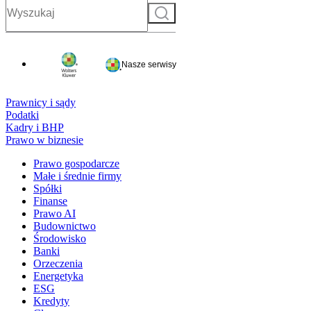
Szukaj
Nasze serwisy
Prawnicy i sądy
Podatki
Kadry i BHP
Prawo w biznesie
Prawo gospodarcze
Małe i średnie firmy
Spółki
Finanse
Prawo AI
Budownictwo
Środowisko
Banki
Orzeczenia
Energetyka
ESG
Kredyty