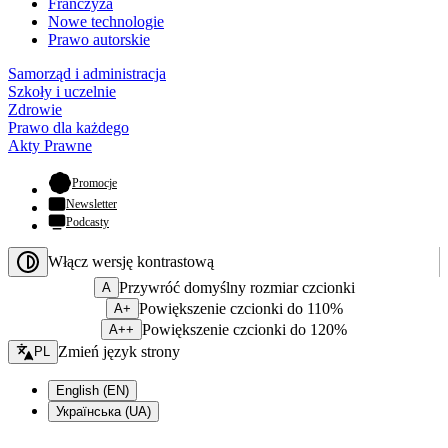
Franczyza
Nowe technologie
Prawo autorskie
Samorząd i administracja
Szkoły i uczelnie
Zdrowie
Prawo dla każdego
Akty Prawne
- otwiera się w nowej karcie
Promocje
Newsletter
Podcasty
Włącz wersję kontrastową
Przywróć domyślny rozmiar czcionki
A
Powiększenie czcionki do 110%
A+
Powiększenie czcionki do 120%
A++
Zmień język - bieżący:
Zmień język strony
PL
English (EN)
Українська (UA)