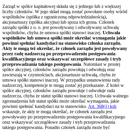
Zarząd w spółce kapitałowej składa się z jednego lub z większej
liczby członków. W jego skład mogą zostać powołane osoby wśród
wspólników (spółka z ograniczoną odpowiedzialnością),
akcjonariuszy (spółka akcyjna) lub spoza ich grona. Członek
zarządu spółki z o. o. jest powoływany i odwoływany uchwałą
wspólników, chyba że umowa spółki stanowi inaczej.
Uchwała
wspólników lub umowa spółki może określać wymagania jakie
powinni spełniać kandydaci na stanowisko członka zarządu.
Akty te mogą też określać, że członek zarządu jest powoływany
przez radę nadzorczą po przeprowadzeniu postępowania
kwalifikacyjnego oraz wskazywać szczegółowe zasady i tryb
przeprowadzania takiego postępowania
. Natomiast w prostej
spółce akcyjnej, członków zarządu powołują i odwołują oraz
zawieszają w czynnościach, akcjonariusze uchwałą, chyba że
umowa spółki stanowi inaczej. W przypadku ustanowienia rady
nadzorczej, kompetencje te mogą zostać jej przekazane. Z kolei w
spółce akcyjnej, członków zarządu powołuje i odwołuje rada
nadzorcza, chyba że statut spółki stanowi inaczej. Uchwała walnego
zgromadzenia lub statut spółki może określać wymagania, jakie
powinni spełniać kandydaci na to stanowisko.
Art. 368(1) ksh
wskazuje, że akty te mogą określać, że członek zarządu jest
powoływany po przeprowadzeniu postępowania kwalifikacyjnego
oraz wskazywać szczegółowe zasady i tryb przeprowadzania
takiego postępowania. Ponadto członek zarządu może być