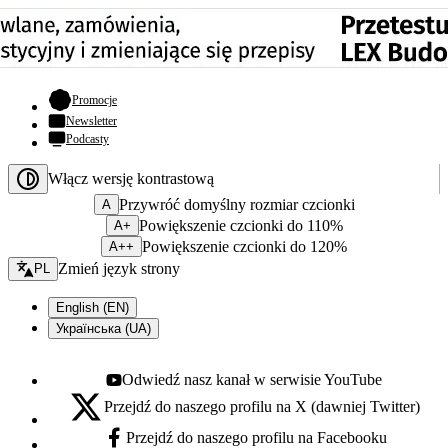
- otwiera się w nowej karcie
Promocje
Newsletter
Podcasty
Włącz wersję kontrastową
Przywróć domyślny rozmiar czcionki
A
Powiększenie czcionki do 110%
A+
Powiększenie czcionki do 120%
A++
Zmień język - bieżący:
Zmień język strony
PL
English (EN)
Українська (UA)
Odwiedź nasz kanał w serwisie YouTube
Youtube - otwiera się w nowej karcie
Przejdź do naszego profilu na X (dawniej Twitter)
X - otwiera się w nowej karcie
Przejdź do naszego profilu na Facebooku
Facebook - otwiera się w nowej karcie