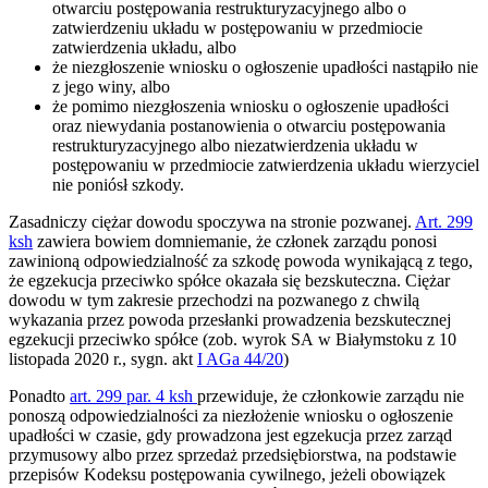
otwarciu postępowania restrukturyzacyjnego albo o
zatwierdzeniu układu w postępowaniu w przedmiocie
zatwierdzenia układu, albo
że niezgłoszenie wniosku o ogłoszenie upadłości nastąpiło nie
z jego winy, albo
że pomimo niezgłoszenia wniosku o ogłoszenie upadłości
oraz niewydania postanowienia o otwarciu postępowania
restrukturyzacyjnego albo niezatwierdzenia układu w
postępowaniu w przedmiocie zatwierdzenia układu wierzyciel
nie poniósł szkody.
Zasadniczy ciężar dowodu spoczywa na stronie pozwanej.
Art. 299
ksh
zawiera bowiem domniemanie, że członek zarządu ponosi
zawinioną odpowiedzialność za szkodę powoda wynikającą z tego,
że egzekucja przeciwko spółce okazała się bezskuteczna. Ciężar
dowodu w tym zakresie przechodzi na pozwanego z chwilą
wykazania przez powoda przesłanki prowadzenia bezskutecznej
egzekucji przeciwko spółce (zob. wyrok SA w Białymstoku z 10
listopada 2020 r., sygn. akt
I AGa 44/20
)
Ponadto
art. 299 par. 4 ksh
przewiduje, że członkowie zarządu nie
ponoszą odpowiedzialności za niezłożenie wniosku o ogłoszenie
upadłości w czasie, gdy prowadzona jest egzekucja przez zarząd
przymusowy albo przez sprzedaż przedsiębiorstwa, na podstawie
przepisów Kodeksu postępowania cywilnego, jeżeli obowiązek