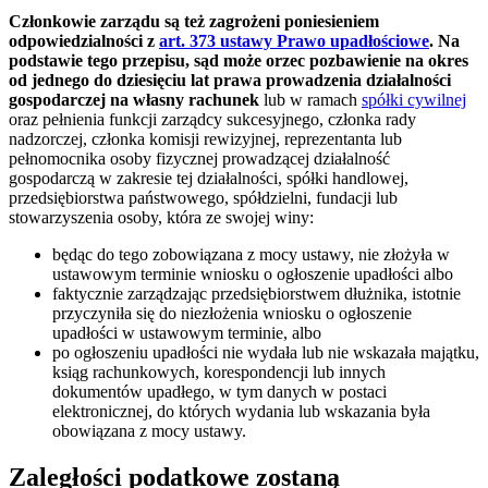
Członkowie zarządu są też zagrożeni poniesieniem
odpowiedzialności z
art. 373 ustawy Prawo upadłościowe
. Na
podstawie tego przepisu, sąd może orzec pozbawienie na okres
od jednego do dziesięciu lat prawa prowadzenia działalności
gospodarczej na własny rachunek
lub w ramach
spółki cywilnej
oraz pełnienia funkcji zarządcy sukcesyjnego, członka rady
nadzorczej, członka komisji rewizyjnej, reprezentanta lub
pełnomocnika osoby fizycznej prowadzącej działalność
gospodarczą w zakresie tej działalności, spółki handlowej,
przedsiębiorstwa państwowego, spółdzielni, fundacji lub
stowarzyszenia osoby, która ze swojej winy:
będąc do tego zobowiązana z mocy ustawy, nie złożyła w
ustawowym terminie wniosku o ogłoszenie upadłości albo
faktycznie zarządzając przedsiębiorstwem dłużnika, istotnie
przyczyniła się do niezłożenia wniosku o ogłoszenie
upadłości w ustawowym terminie, albo
po ogłoszeniu upadłości nie wydała lub nie wskazała majątku,
ksiąg rachunkowych, korespondencji lub innych
dokumentów upadłego, w tym danych w postaci
elektronicznej, do których wydania lub wskazania była
obowiązana z mocy ustawy.
Zaległości podatkowe zostaną