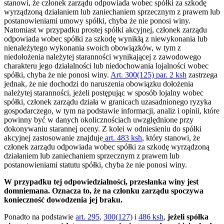
stanowi, że członek zarządu odpowiada wobec spółki za szkodę
wyrządzoną działaniem lub zaniechaniem sprzecznym z prawem lub
postanowieniami umowy spółki, chyba że nie ponosi winy.
Natomiast w przypadku prostej spółki akcyjnej, członek zarządu
odpowiada wobec spółki za szkodę wynikłą z niewykonania lub
nienależytego wykonania swoich obowiązków, w tym z
niedołożenia należytej staranności wynikającej z zawodowego
charakteru jego działalności lub niedochowania lojalności wobec
spółki, chyba że nie ponosi winy.
Art. 300(125) par. 2 ksh
zastrzega
jednak, że nie dochodzi do naruszenia obowiązku dołożenia
należytej staranności, jeżeli postępując w sposób lojalny wobec
spółki, członek zarządu działa w granicach uzasadnionego ryzyka
gospodarczego, w tym na podstawie informacji, analiz i opinii, które
powinny być w danych okolicznościach uwzględnione przy
dokonywaniu starannej oceny. Z kolei w odniesieniu do spółki
akcyjnej zastosowanie znajduje
art. 483 ksh
, który stanowi, że
członek zarządu odpowiada wobec spółki za szkodę wyrządzoną
działaniem lub zaniechaniem sprzecznym z prawem lub
postanowieniami statutu spółki, chyba że nie ponosi winy.
W przypadku tej odpowiedzialności, przesłanka winy jest
domniemana. Oznacza to, że na członku zarządu spoczywa
konieczność dowodzenia jej braku.
Ponadto na podstawie
art. 295
,
300(127)
i
486 ksh
,
jeżeli spółka