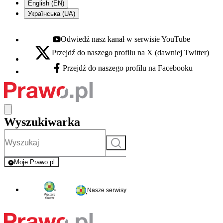
English (EN)
Українська (UA)
Odwiedź nasz kanał w serwisie YouTube
Youtube - otwiera się w nowej karcie
Przejdź do naszego profilu na X (dawniej Twitter)
X - otwiera się w nowej karcie
Przejdź do naszego profilu na Facebooku
Facebook - otwiera się w nowej karcie
Wyszukiwarka
Szukaj
Moje Prawo.pl
- rejestracja i logowanie do serwisu
Nasze serwisy