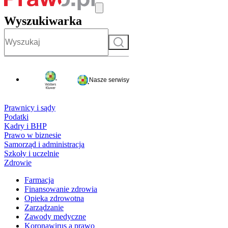
Wyszukiwarka
Szukaj
Nasze serwisy
Prawnicy i sądy
Podatki
Kadry i BHP
Prawo w biznesie
Samorząd i administracja
Szkoły i uczelnie
Zdrowie
Farmacja
Finansowanie zdrowia
Opieka zdrowotna
Zarządzanie
Zawody medyczne
Koronawirus a prawo