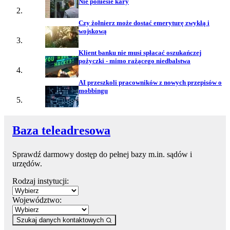
Nie poniesie kary
Czy żołnierz może dostać emeryturę zwykłą i
wojskową
Klient banku nie musi spłacać oszukańczej
pożyczki - mimo rażącego niedbalstwa
AI przeszkoli pracowników z nowych przepisów o
mobbingu
Baza teleadresowa
Sprawdź darmowy dostęp do pełnej bazy m.in. sądów i
urzędów.
Rodzaj instytucji:
Województwo:
Szukaj danych kontaktowych