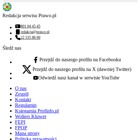
Redakcja serwisu Prawo.pl
801 04 45 45
Numer telefonu:
redakcja@prawo.pl
Adres email:
22 535 88 00
Numer telefonu:
Śledź nas
Przejdź do naszego profilu na Facebooku
facebook - otwiera się w nowej karcie
Przejdź do naszego profilu na X (dawniej Twitter)
x - otwiera się w nowej karcie
Odwiedź nasz kanał w serwisie YouTube
youtube - otwiera się w nowej karcie
O nas
Zespół
Kontakt
Regulamin
Księgarnia Profinfo.pl
Wolters Kluwer
FEPI
FPOP
Mapa strony
Polityka prywatności