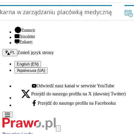
- otwiera się w nowej karcie
Promocje
Newsletter
Podcasty
Zmień język - bieżący:
Zmień język strony
PL
English (EN)
Українська (UA)
Odwiedź nasz kanał w serwisie YouTube
Youtube - otwiera się w nowej karcie
Przejdź do naszego profilu na X (dawniej Twitter)
X - otwiera się w nowej karcie
Przejdź do naszego profilu na Facebooku
Facebook - otwiera się w nowej karcie