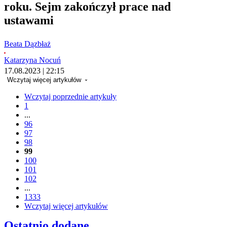
roku. Sejm zakończył prace nad
ustawami
Beata Dązbłaż
Katarzyna Nocuń
17.08.2023 | 22:15
Wczytaj więcej artykułów
Wczytaj poprzednie artykuły
1
...
96
97
98
99
100
101
102
...
1333
Wczytaj więcej artykułów
Ostatnio dodane