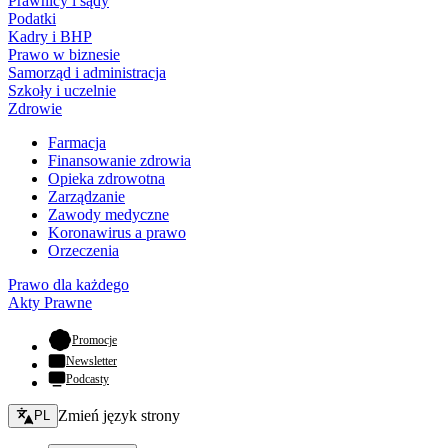
Prawnicy i sądy
Podatki
Kadry i BHP
Prawo w biznesie
Samorząd i administracja
Szkoły i uczelnie
Zdrowie
Farmacja
Finansowanie zdrowia
Opieka zdrowotna
Zarządzanie
Zawody medyczne
Koronawirus a prawo
Orzeczenia
Prawo dla każdego
Akty Prawne
- otwiera się w nowej karcie
Promocje
Newsletter
Podcasty
Zmień język - bieżący:
Zmień język strony
PL