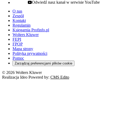
Odwiedź nasz kanał w serwisie YouTube
youtube - otwiera się w nowej karcie
O nas
Zespół
Kontakt
Regulamin
Księgarnia Profinfo.pl
Wolters Kluwer
FEPI
FPOP
Mapa strony
Polityka prywatności
Pomoc
Zarządzaj preferencjami plików cookie
© 2026 Wolters Kluwer
Realizacja Ideo Powered by:
CMS Edito