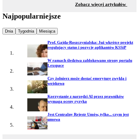
z sekc
Zobacz więcej artykułów
Najpopularniejsze
Najpopularniejsze wiadomości z
Najpopularniejsze wiadomości z
Najpopularniejsze wiadomości z
Dnia
Tygodnia
Miesiąca
Prof. Gajda-Roszczynialska: Już wkrótce projekt
regulujący status i pozycję aplikantów KSSiP
W ramach śledztwa zablokowano strony portalu
Lexspace
Czy żołnierz może dostać emeryturę zwykłą i
wojskową
Korzystanie z narzędzi AI przez prawników
wymaga oceny ryzyka
Jest Centralny Rejestr Umów, tylko... czym jest
umowa