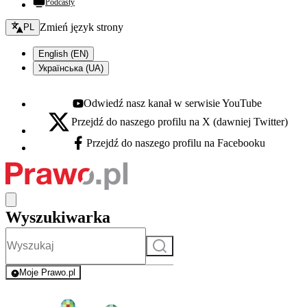
Podcasty
Zmień język - bieżący:
Zmień język strony
PL
English (EN)
Українська (UA)
Odwiedź nasz kanał w serwisie YouTube
Youtube - otwiera się w nowej karcie
Przejdź do naszego profilu na X (dawniej Twitter)
X - otwiera się w nowej karcie
Przejdź do naszego profilu na Facebooku
Facebook - otwiera się w nowej karcie
Wyszukiwarka
Szukaj
Moje Prawo.pl
- rejestracja i logowanie do serwisu