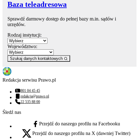
Baza teleadresowa
Sprawdź darmowy dostęp do pełnej bazy m.in. sądów i
urzędów.
Rodzaj instytucji:
Województwo:
Szukaj danych kontaktowych
Redakcja serwisu Prawo.pl
801 04 45 45
Numer telefonu:
redakcja@prawo.pl
Adres email:
22 535 88 00
Numer telefonu:
Śledź nas
Przejdź do naszego profilu na Facebooku
facebook - otwiera się w nowej karcie
Przejdź do naszego profilu na X (dawniej Twitter)
x - otwiera się w nowej karcie