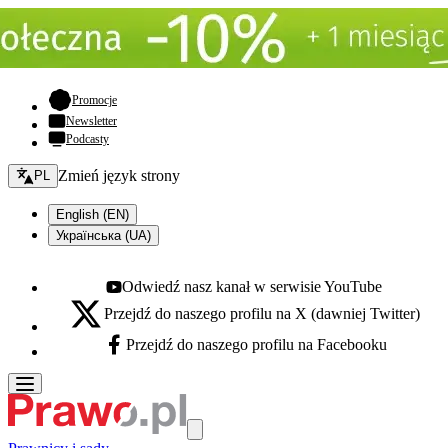
- otwiera się w nowej karcie
Promocje
Newsletter
Podcasty
Zmień język - bieżący:
Zmień język strony
PL
English (EN)
Українська (UA)
Odwiedź nasz kanał w serwisie YouTube
Youtube - otwiera się w nowej karcie
Przejdź do naszego profilu na X (dawniej Twitter)
X - otwiera się w nowej karcie
Przejdź do naszego profilu na Facebooku
Facebook - otwiera się w nowej karcie