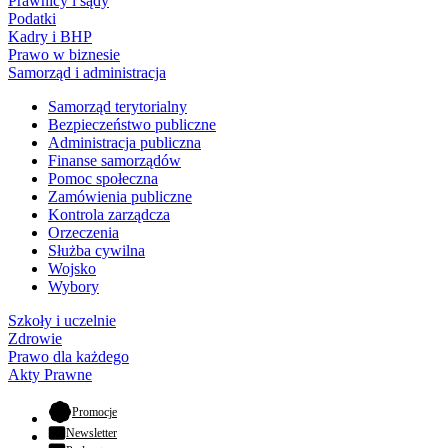
Prawnicy i sądy
Podatki
Kadry i BHP
Prawo w biznesie
Samorząd i administracja
Samorząd terytorialny
Bezpieczeństwo publiczne
Administracja publiczna
Finanse samorządów
Pomoc społeczna
Zamówienia publiczne
Kontrola zarządcza
Orzeczenia
Służba cywilna
Wojsko
Wybory
Szkoły i uczelnie
Zdrowie
Prawo dla każdego
Akty Prawne
- otwiera się w nowej karcie
Promocje
Newsletter