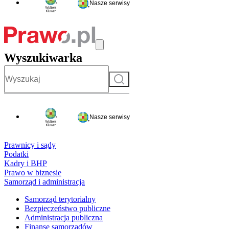
Nasze serwisy
Wyszukiwarka
Szukaj
Nasze serwisy
Prawnicy i sądy
Podatki
Kadry i BHP
Prawo w biznesie
Samorząd i administracja
Samorząd terytorialny
Bezpieczeństwo publiczne
Administracja publiczna
Finanse samorządów