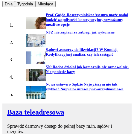
Najpopularniejsze wiadomości z
Najpopularniejsze wiadomości z
Najpopularniejsze wiadomości z
Dnia
Tygodnia
Miesiąca
Prof. Gajda-Roszczynialska: Asesura może nadal
budzić wątpliwości konstytucyjne, rozważamy
możliwe opcje
NFZ nie zapłaci za zabiegi już wykonane
Sądowi asesorzy do likwidacji? W Komisji
Kodyfikacyjnej analiza, czy ich zastąpić
SN: Radca działał jak komornik, ale samowolnie.
Nie poniesie kary
Nowa ustawa o Sądzie Najwyższym nie tak
szybko? Najpierw ustawa praworządnościowa
Baza teleadresowa
Sprawdź darmowy dostęp do pełnej bazy m.in. sądów i
urzędów.