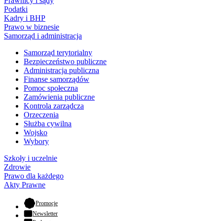
Prawnicy i sądy
Podatki
Kadry i BHP
Prawo w biznesie
Samorząd i administracja
Samorząd terytorialny
Bezpieczeństwo publiczne
Administracja publiczna
Finanse samorządów
Pomoc społeczna
Zamówienia publiczne
Kontrola zarządcza
Orzeczenia
Służba cywilna
Wojsko
Wybory
Szkoły i uczelnie
Zdrowie
Prawo dla każdego
Akty Prawne
- otwiera się w nowej karcie
Promocje
Newsletter