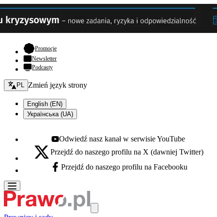
- otwiera się w nowej karcie
Promocje
Newsletter
Podcasty
Zmień język - bieżący:
Zmień język strony
PL
English (EN)
Українська (UA)
Odwiedź nasz kanał w serwisie YouTube
Youtube - otwiera się w nowej karcie
Przejdź do naszego profilu na X (dawniej Twitter)
X - otwiera się w nowej karcie
Przejdź do naszego profilu na Facebooku
Facebook - otwiera się w nowej karcie