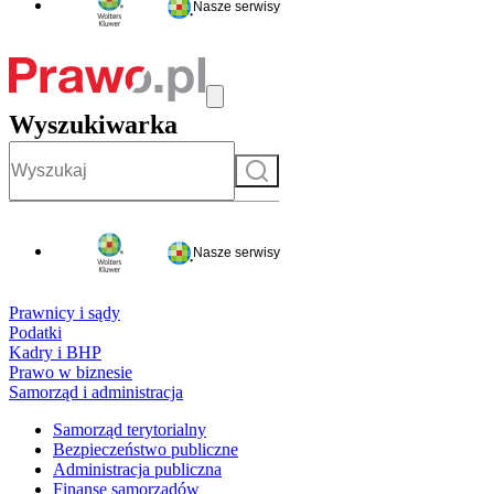
Nasze serwisy
Wyszukiwarka
Szukaj
Nasze serwisy
Prawnicy i sądy
Podatki
Kadry i BHP
Prawo w biznesie
Samorząd i administracja
Samorząd terytorialny
Bezpieczeństwo publiczne
Administracja publiczna
Finanse samorządów