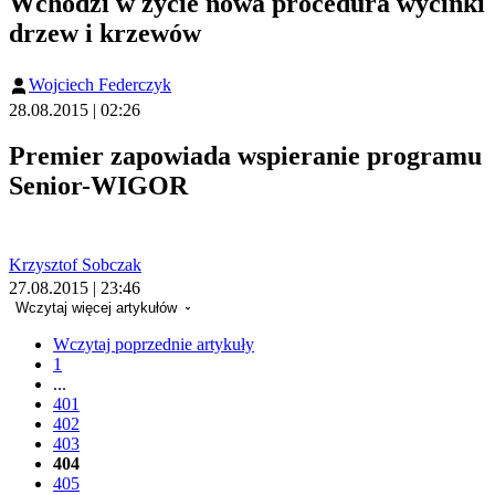
Wchodzi w życie nowa procedura wycinki
drzew i krzewów
Wojciech Federczyk
28.08.2015 | 02:26
Premier zapowiada wspieranie programu
Senior-WIGOR
Krzysztof Sobczak
27.08.2015 | 23:46
Wczytaj więcej artykułów
Wczytaj poprzednie artykuły
1
...
401
402
403
404
405