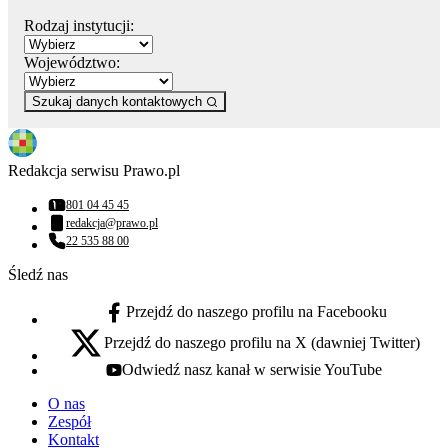
Rodzaj instytucji:
Województwo:
Szukaj danych kontaktowych
Redakcja serwisu Prawo.pl
801 04 45 45
Numer telefonu:
redakcja@prawo.pl
Adres email:
22 535 88 00
Numer telefonu:
Śledź nas
Przejdź do naszego profilu na Facebooku
facebook - otwiera się w nowej karcie
Przejdź do naszego profilu na X (dawniej Twitter)
x - otwiera się w nowej karcie
Odwiedź nasz kanał w serwisie YouTube
youtube - otwiera się w nowej karcie
O nas
Zespół
Kontakt