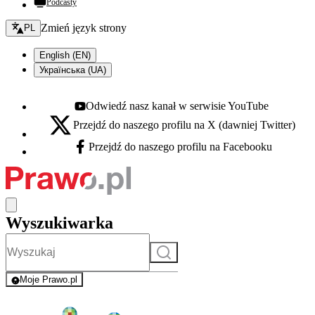
Podcasty
Zmień język - bieżący:
Zmień język strony
PL
English (EN)
Українська (UA)
Odwiedź nasz kanał w serwisie YouTube
Youtube - otwiera się w nowej karcie
Przejdź do naszego profilu na X (dawniej Twitter)
X - otwiera się w nowej karcie
Przejdź do naszego profilu na Facebooku
Facebook - otwiera się w nowej karcie
Wyszukiwarka
Szukaj
Moje Prawo.pl
- rejestracja i logowanie do serwisu