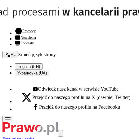
- otwiera się w nowej karcie
Promocje
Newsletter
Podcasty
Zmień język - bieżący:
Zmień język strony
PL
English (EN)
Українська (UA)
Odwiedź nasz kanał w serwisie YouTube
Youtube - otwiera się w nowej karcie
Przejdź do naszego profilu na X (dawniej Twitter)
X - otwiera się w nowej karcie
Przejdź do naszego profilu na Facebooku
Facebook - otwiera się w nowej karcie