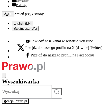
Newsletter
Podcasty
Zmień język - bieżący:
Zmień język strony
PL
English (EN)
Українська (UA)
Odwiedź nasz kanał w serwisie YouTube
Youtube - otwiera się w nowej karcie
Przejdź do naszego profilu na X (dawniej Twitter)
X - otwiera się w nowej karcie
Przejdź do naszego profilu na Facebooku
Facebook - otwiera się w nowej karcie
Wyszukiwarka
Szukaj
Moje Prawo.pl
- rejestracja i logowanie do serwisu