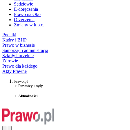
Sędziowie
E-doręczenia
Prawo na Oko
Orzeczenia
Zmiany w k.p.c.
Podatki
Kadry i BHP
Prawo w biznesie
Samorząd i administracja
Szkoły i uczelnie
Zdrowie
Prawo dla każdego
Akty Prawne
Prawo.pl
Prawnicy i sądy
Aktualności