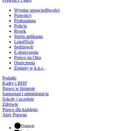
Prawnicy i sądy
Wymiar sprawiedliwości
Prawnicy
Prokuratura
Policja
Rynek
Strefa aplikanta
LegalTech
Sędziowie
E-doręczenia
Prawo na Oko
Orzeczenia
Zmiany w k.p.c.
Podatki
Kadry i BHP
Prawo w biznesie
Samorząd i administracja
Szkoły i uczelnie
Zdrowie
Prawo dla każdego
Akty Prawne
- otwiera się w nowej karcie
Promocje