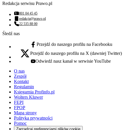
Redakcja serwisu Prawo.pl
801 04 45 45
Numer telefonu:
redakcja@prawo.pl
Adres email:
22 535 88 00
Numer telefonu:
Śledź nas
Przejdź do naszego profilu na Facebooku
facebook - otwiera się w nowej karcie
Przejdź do naszego profilu na X (dawniej Twitter)
x - otwiera się w nowej karcie
Odwiedź nasz kanał w serwisie YouTube
youtube - otwiera się w nowej karcie
O nas
Zespół
Kontakt
Regulamin
Księgarnia Profinfo.pl
Wolters Kluwer
FEPI
FPOP
Mapa strony
Polityka prywatności
Pomoc
Zarządzaj preferencjami plików cookie