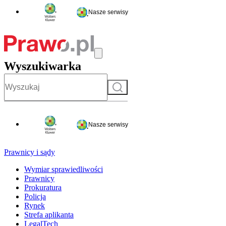
Nasze serwisy
Wyszukiwarka
Szukaj
Nasze serwisy
Prawnicy i sądy
Wymiar sprawiedliwości
Prawnicy
Prokuratura
Policja
Rynek
Strefa aplikanta
LegalTech