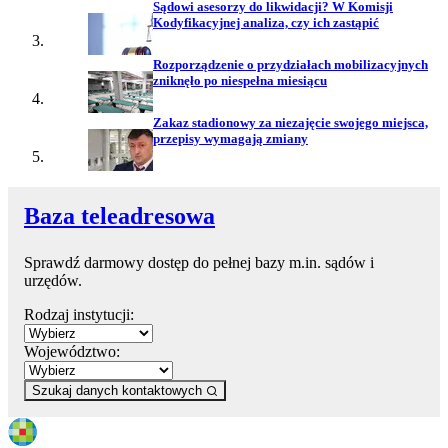
Sądowi asesorzy do likwidacji? W Komisji
Kodyfikacyjnej analiza, czy ich zastąpić
Rozporządzenie o przydziałach mobilizacyjnych
zniknęło po niespełna miesiącu
Zakaz stadionowy za niezajęcie swojego miejsca,
przepisy wymagają zmiany
Baza teleadresowa
Sprawdź darmowy dostęp do pełnej bazy m.in. sądów i
urzędów.
Rodzaj instytucji:
Województwo:
Szukaj danych kontaktowych