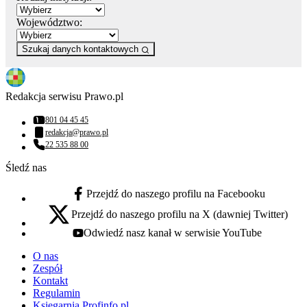
Województwo:
Szukaj danych kontaktowych
Redakcja serwisu Prawo.pl
801 04 45 45
Numer telefonu:
redakcja@prawo.pl
Adres email:
22 535 88 00
Numer telefonu:
Śledź nas
Przejdź do naszego profilu na Facebooku
facebook - otwiera się w nowej karcie
Przejdź do naszego profilu na X (dawniej Twitter)
x - otwiera się w nowej karcie
Odwiedź nasz kanał w serwisie YouTube
youtube - otwiera się w nowej karcie
O nas
Zespół
Kontakt
Regulamin
Księgarnia Profinfo.pl