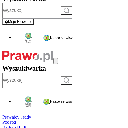
Szukaj
Moje Prawo.pl
- rejestracja i logowanie do serwisu
Nasze serwisy
Wyszukiwarka
Szukaj
Nasze serwisy
Prawnicy i sądy
Podatki
Kadry i BHP