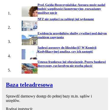
Prof. Gajda-Roszczynialska: Asesura może nadal
budzić wątpliwości konstytucyjne, rozważamy
możliwe opcje
NFZ nie zapłaci za zabiegi już wykonane
Ewidencja urzędników służby cywilnej pod dużym
znakiem zapytania
Sądowi asesorzy do likwidacji? W Komisji
Kodyfikacyjnej analiza, czy ich zastąpić
Ustawa frankowa już obowiązuje. Pozew bankowi
doręczony, rat kredytu nie trzeba płacić
Baza teleadresowa
Sprawdź darmowy dostęp do pełnej bazy m.in. sądów i
urzędów.
Rodzaj instytucji: