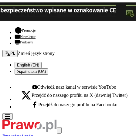
- otwiera się w nowej karcie
Promocje
Newsletter
Podcasty
Zmień język - bieżący:
Zmień język strony
PL
English (EN)
Українська (UA)
Odwiedź nasz kanał w serwisie YouTube
Youtube - otwiera się w nowej karcie
Przejdź do naszego profilu na X (dawniej Twitter)
X - otwiera się w nowej karcie
Przejdź do naszego profilu na Facebooku
Facebook - otwiera się w nowej karcie