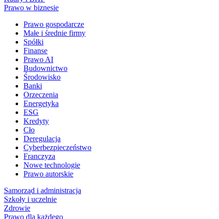
Prawo w biznesie
Prawo gospodarcze
Małe i średnie firmy
Spółki
Finanse
Prawo AI
Budownictwo
Środowisko
Banki
Orzeczenia
Energetyka
ESG
Kredyty
Cło
Deregulacja
Cyberbezpieczeństwo
Franczyza
Nowe technologie
Prawo autorskie
Samorząd i administracja
Szkoły i uczelnie
Zdrowie
Prawo dla każdego