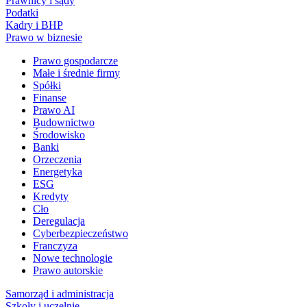
Prawnicy i sądy
Podatki
Kadry i BHP
Prawo w biznesie
Prawo gospodarcze
Małe i średnie firmy
Spółki
Finanse
Prawo AI
Budownictwo
Środowisko
Banki
Orzeczenia
Energetyka
ESG
Kredyty
Cło
Deregulacja
Cyberbezpieczeństwo
Franczyza
Nowe technologie
Prawo autorskie
Samorząd i administracja
Szkoły i uczelnie