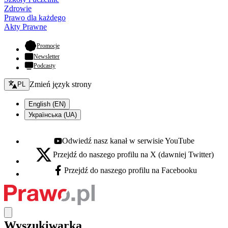
Zdrowie
Prawo dla każdego
Akty Prawne
- otwiera się w nowej karcie
Promocje
Newsletter
Podcasty
Zmień język - bieżący:
Zmień język strony
PL
English (EN)
Українська (UA)
Odwiedź nasz kanał w serwisie YouTube
Youtube - otwiera się w nowej karcie
Przejdź do naszego profilu na X (dawniej Twitter)
X - otwiera się w nowej karcie
Przejdź do naszego profilu na Facebooku
Facebook - otwiera się w nowej karcie
Wyszukiwarka