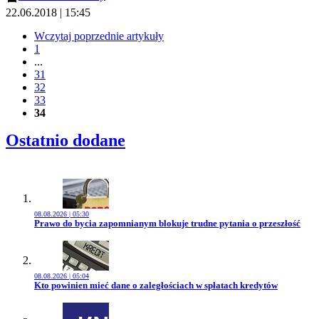
22.06.2018 | 15:45
Wczytaj poprzednie artykuły
1
...
31
32
33
34
Ostatnio dodane
08.08.2026 | 05:30
Przejdź do artykułu:
Prawo do bycia zapomnianym blokuje trudne pytania o przeszłość
08.08.2026 | 05:04
Przejdź do artykułu:
Kto powinien mieć dane o zaległościach w spłatach kredytów