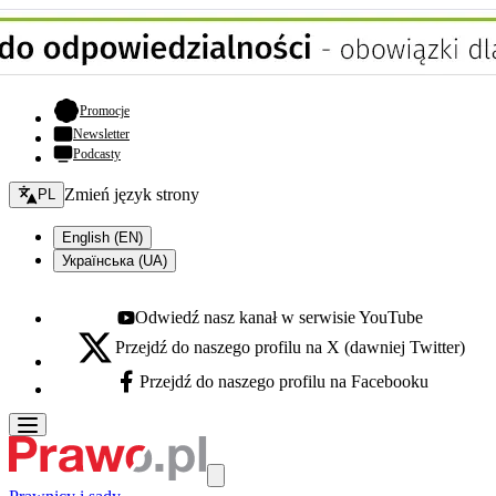
- otwiera się w nowej karcie
Promocje
Newsletter
Podcasty
Zmień język - bieżący:
Zmień język strony
PL
English (EN)
Українська (UA)
Odwiedź nasz kanał w serwisie YouTube
Youtube - otwiera się w nowej karcie
Przejdź do naszego profilu na X (dawniej Twitter)
X - otwiera się w nowej karcie
Przejdź do naszego profilu na Facebooku
Facebook - otwiera się w nowej karcie