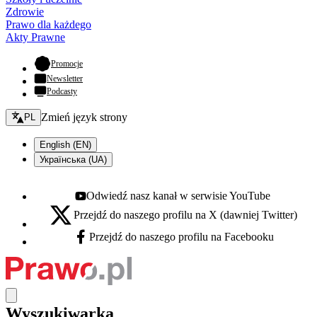
Zdrowie
Prawo dla każdego
Akty Prawne
- otwiera się w nowej karcie
Promocje
Newsletter
Podcasty
Zmień język - bieżący:
Zmień język strony
PL
English (EN)
Українська (UA)
Odwiedź nasz kanał w serwisie YouTube
Youtube - otwiera się w nowej karcie
Przejdź do naszego profilu na X (dawniej Twitter)
X - otwiera się w nowej karcie
Przejdź do naszego profilu na Facebooku
Facebook - otwiera się w nowej karcie
Wyszukiwarka