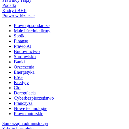
Prawnicy i sądy
Podatki
Kadry i BHP
Prawo w biznesie
Prawo gospodarcze
Małe i średnie firmy
Spółki
Finanse
Prawo AI
Budownictwo
Środowisko
Banki
Orzeczenia
Energetyka
ESG
Kredyty
Cło
Deregulacja
Cyberbezpieczeństwo
Franczyza
Nowe technologie
Prawo autorskie
Samorząd i administracja
Szkoły i uczelnie