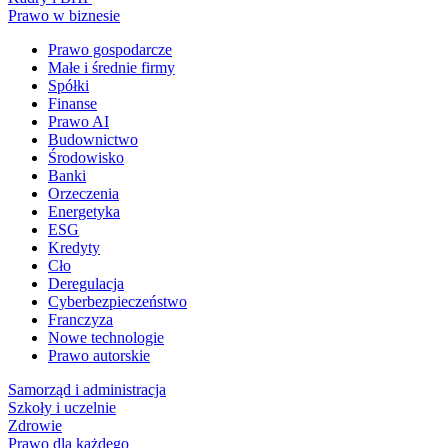
Prawo w biznesie
Prawo gospodarcze
Małe i średnie firmy
Spółki
Finanse
Prawo AI
Budownictwo
Środowisko
Banki
Orzeczenia
Energetyka
ESG
Kredyty
Cło
Deregulacja
Cyberbezpieczeństwo
Franczyza
Nowe technologie
Prawo autorskie
Samorząd i administracja
Szkoły i uczelnie
Zdrowie
Prawo dla każdego