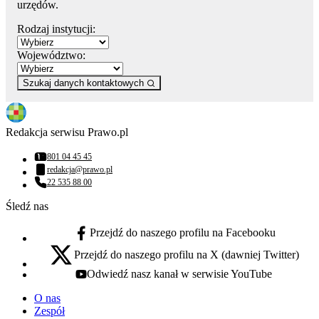
urzędów.
Rodzaj instytucji:
Województwo:
Szukaj danych kontaktowych
Redakcja serwisu Prawo.pl
801 04 45 45
Numer telefonu:
redakcja@prawo.pl
Adres email:
22 535 88 00
Numer telefonu:
Śledź nas
Przejdź do naszego profilu na Facebooku
facebook - otwiera się w nowej karcie
Przejdź do naszego profilu na X (dawniej Twitter)
x - otwiera się w nowej karcie
Odwiedź nasz kanał w serwisie YouTube
youtube - otwiera się w nowej karcie
O nas
Zespół