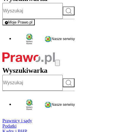
Szukaj
Moje Prawo.pl
- rejestracja i logowanie do serwisu
Nasze serwisy
Wyszukiwarka
Szukaj
Nasze serwisy
Prawnicy i sądy
Podatki
Kadry i BHP