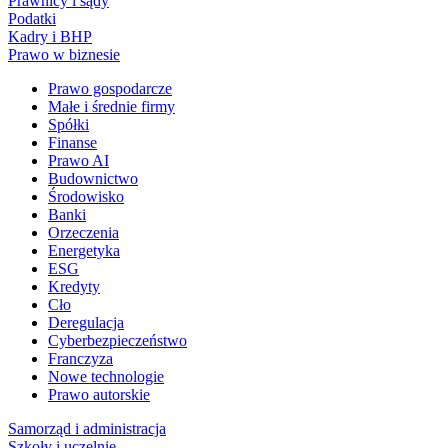
Prawnicy i sądy
Podatki
Kadry i BHP
Prawo w biznesie
Prawo gospodarcze
Małe i średnie firmy
Spółki
Finanse
Prawo AI
Budownictwo
Środowisko
Banki
Orzeczenia
Energetyka
ESG
Kredyty
Cło
Deregulacja
Cyberbezpieczeństwo
Franczyza
Nowe technologie
Prawo autorskie
Samorząd i administracja
Szkoły i uczelnie