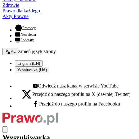
Zdrowie
Prawo dla każdego
Akty Prawne
- otwiera się w nowej karcie
Promocje
Newsletter
Podcasty
Zmień język - bieżący:
Zmień język strony
PL
English (EN)
Українська (UA)
Odwiedź nasz kanał w serwisie YouTube
Youtube - otwiera się w nowej karcie
Przejdź do naszego profilu na X (dawniej Twitter)
X - otwiera się w nowej karcie
Przejdź do naszego profilu na Facebooku
Facebook - otwiera się w nowej karcie
Wyszukiwarka