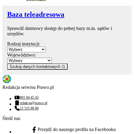
Baza teleadresowa
Sprawdź darmowy dostęp do pełnej bazy m.in. sądów i
urzędów.
Rodzaj instytucji:
Województwo:
Szukaj danych kontaktowych
Redakcja serwisu Prawo.pl
801 04 45 45
Numer telefonu:
redakcja@prawo.pl
Adres email:
22 535 88 00
Numer telefonu:
Śledź nas
Przejdź do naszego profilu na Facebooku
facebook - otwiera się w nowej karcie