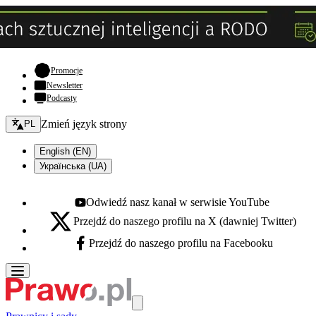
- otwiera się w nowej karcie
Promocje
Newsletter
Podcasty
Zmień język - bieżący:
Zmień język strony
PL
English (EN)
Українська (UA)
Odwiedź nasz kanał w serwisie YouTube
Youtube - otwiera się w nowej karcie
Przejdź do naszego profilu na X (dawniej Twitter)
X - otwiera się w nowej karcie
Przejdź do naszego profilu na Facebooku
Facebook - otwiera się w nowej karcie