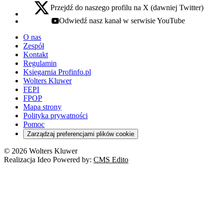
Przejdź do naszego profilu na X (dawniej Twitter)
x - otwiera się w nowej karcie
Odwiedź nasz kanał w serwisie YouTube
youtube - otwiera się w nowej karcie
O nas
Zespół
Kontakt
Regulamin
Księgarnia Profinfo.pl
Wolters Kluwer
FEPI
FPOP
Mapa strony
Polityka prywatności
Pomoc
Zarządzaj preferencjami plików cookie
© 2026 Wolters Kluwer
Realizacja Ideo Powered by:
CMS Edito