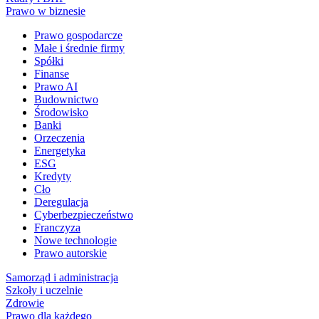
Prawo w biznesie
Prawo gospodarcze
Małe i średnie firmy
Spółki
Finanse
Prawo AI
Budownictwo
Środowisko
Banki
Orzeczenia
Energetyka
ESG
Kredyty
Cło
Deregulacja
Cyberbezpieczeństwo
Franczyza
Nowe technologie
Prawo autorskie
Samorząd i administracja
Szkoły i uczelnie
Zdrowie
Prawo dla każdego