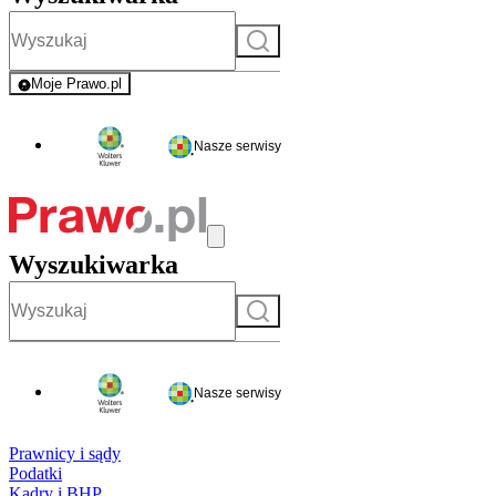
Szukaj
Moje Prawo.pl
- rejestracja i logowanie do serwisu
Nasze serwisy
Wyszukiwarka
Szukaj
Nasze serwisy
Prawnicy i sądy
Podatki
Kadry i BHP