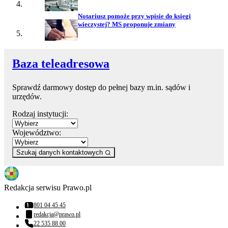
Notariusz pomoże przy wpisie do księgi
wieczystej? MS proponuje zmiany
Baza teleadresowa
Sprawdź darmowy dostęp do pełnej bazy m.in. sądów i
urzędów.
Rodzaj instytucji:
Województwo:
Szukaj danych kontaktowych
Redakcja serwisu Prawo.pl
801 04 45 45
Numer telefonu:
redakcja@prawo.pl
Adres email:
22 535 88 00
Numer telefonu: