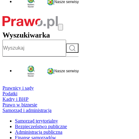
Nasze serwisy
Wyszukiwarka
Szukaj
Nasze serwisy
Prawnicy i sądy
Podatki
Kadry i BHP
Prawo w biznesie
Samorząd i administracja
Samorząd terytorialny
Bezpieczeństwo publiczne
Administracja publiczna
Finanse samorządów