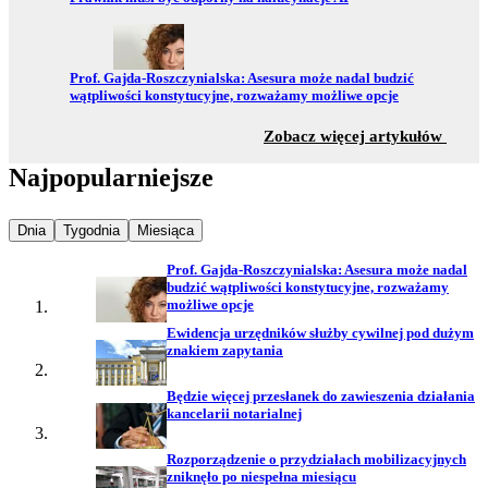
Przejdź do:
Prof. Gajda-Roszczynialska: Asesura może nadal budzić
wątpliwości konstytucyjne, rozważamy możliwe opcje
z sekc
Zobacz więcej artykułów
Najpopularniejsze
Najpopularniejsze wiadomości z
Najpopularniejsze wiadomości z
Najpopularniejsze wiadomości z
Dnia
Tygodnia
Miesiąca
Prof. Gajda-Roszczynialska: Asesura może nadal
budzić wątpliwości konstytucyjne, rozważamy
możliwe opcje
Ewidencja urzędników służby cywilnej pod dużym
znakiem zapytania
Będzie więcej przesłanek do zawieszenia działania
kancelarii notarialnej
Rozporządzenie o przydziałach mobilizacyjnych
zniknęło po niespełna miesiącu