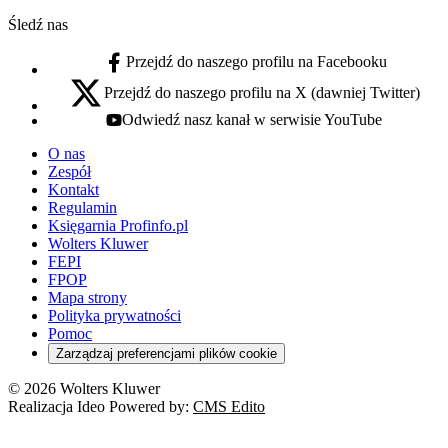
Śledź nas
Przejdź do naszego profilu na Facebooku
facebook - otwiera się w nowej karcie
Przejdź do naszego profilu na X (dawniej Twitter)
x - otwiera się w nowej karcie
Odwiedź nasz kanał w serwisie YouTube
youtube - otwiera się w nowej karcie
O nas
Zespół
Kontakt
Regulamin
Księgarnia Profinfo.pl
Wolters Kluwer
FEPI
FPOP
Mapa strony
Polityka prywatności
Pomoc
Zarządzaj preferencjami plików cookie
© 2026 Wolters Kluwer
Realizacja Ideo Powered by:
CMS Edito