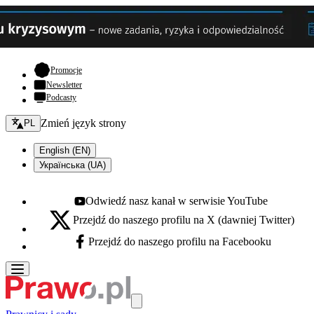
- otwiera się w nowej karcie
Promocje
Newsletter
Podcasty
Zmień język - bieżący:
Zmień język strony
PL
English (EN)
Українська (UA)
Odwiedź nasz kanał w serwisie YouTube
Youtube - otwiera się w nowej karcie
Przejdź do naszego profilu na X (dawniej Twitter)
X - otwiera się w nowej karcie
Przejdź do naszego profilu na Facebooku
Facebook - otwiera się w nowej karcie