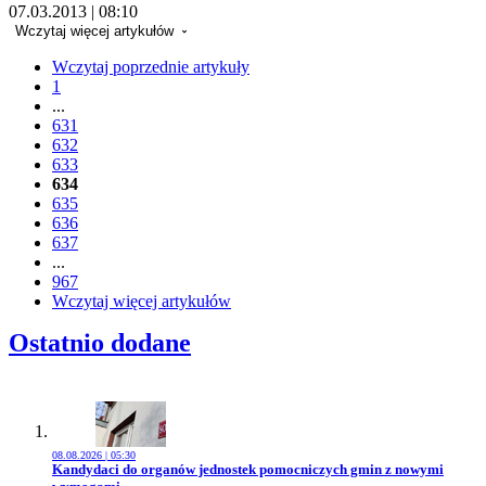
07.03.2013 | 08:10
Wczytaj więcej artykułów
Wczytaj poprzednie artykuły
1
...
631
632
633
634
635
636
637
...
967
Wczytaj więcej artykułów
Ostatnio dodane
08.08.2026 | 05:30
Przejdź do artykułu:
Kandydaci do organów jednostek pomocniczych gmin z nowymi