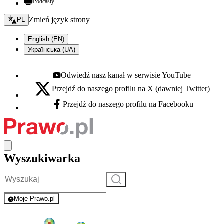
Podcasty
Zmień język - bieżący:
Zmień język strony
PL
English (EN)
Українська (UA)
Odwiedź nasz kanał w serwisie YouTube
Youtube - otwiera się w nowej karcie
Przejdź do naszego profilu na X (dawniej Twitter)
X - otwiera się w nowej karcie
Przejdź do naszego profilu na Facebooku
Facebook - otwiera się w nowej karcie
Wyszukiwarka
Szukaj
Moje Prawo.pl
- rejestracja i logowanie do serwisu