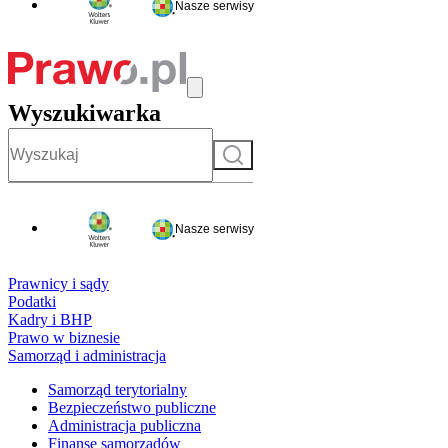
Nasze serwisy
Wyszukiwarka
Szukaj
Nasze serwisy
Prawnicy i sądy
Podatki
Kadry i BHP
Prawo w biznesie
Samorząd i administracja
Samorząd terytorialny
Bezpieczeństwo publiczne
Administracja publiczna
Finanse samorządów