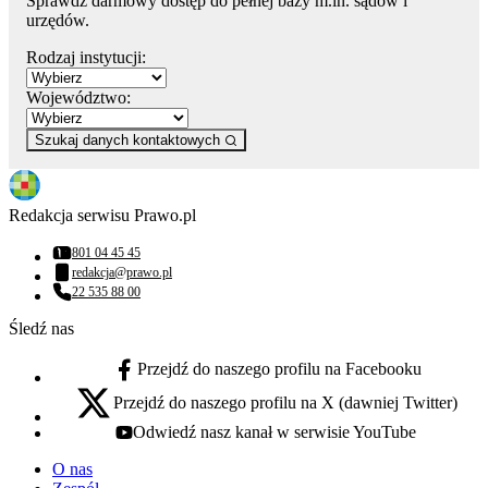
Sprawdź darmowy dostęp do pełnej bazy m.in. sądów i
urzędów.
Rodzaj instytucji:
Województwo:
Szukaj danych kontaktowych
Redakcja serwisu Prawo.pl
801 04 45 45
Numer telefonu:
redakcja@prawo.pl
Adres email:
22 535 88 00
Numer telefonu:
Śledź nas
Przejdź do naszego profilu na Facebooku
facebook - otwiera się w nowej karcie
Przejdź do naszego profilu na X (dawniej Twitter)
x - otwiera się w nowej karcie
Odwiedź nasz kanał w serwisie YouTube
youtube - otwiera się w nowej karcie
O nas