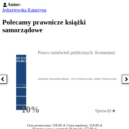
Autor:
Jędrzejewska Katarzyna
Polecamy prawnicze książki
samorządowe
Przejdź do: Prawo zamówień publicznych. Komentarz, Andrzela G
Prawo zamówień publicznych. Komentarz
Andrzela Gawrońska-Baran , Ewa Wiktorowska, Adam Wiktorowski
Poprzednia książka
N
10%
Sprawdź
Rabatu
Cena promocyjna: 228,60 zł |
Cena regularna: 254,00 zł
Najniższa cena w ostatnich 30 dniach: 177,80 zł