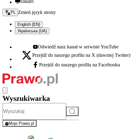
Podcasty
Zmień język - bieżący:
Zmień język strony
PL
English (EN)
Українська (UA)
Odwiedź nasz kanał w serwisie YouTube
Youtube - otwiera się w nowej karcie
Przejdź do naszego profilu na X (dawniej Twitter)
X - otwiera się w nowej karcie
Przejdź do naszego profilu na Facebooku
Facebook - otwiera się w nowej karcie
Wyszukiwarka
Szukaj
Moje Prawo.pl
- rejestracja i logowanie do serwisu