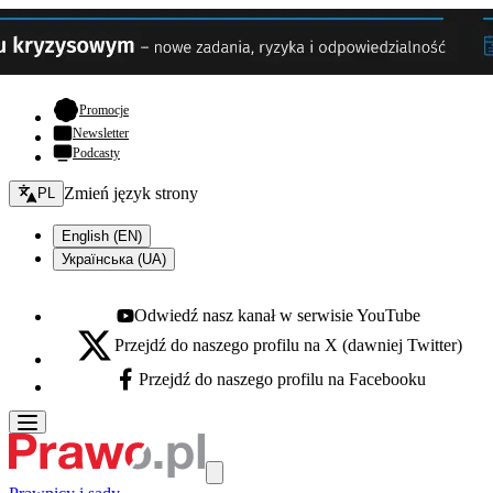
- otwiera się w nowej karcie
Promocje
Newsletter
Podcasty
Zmień język - bieżący:
Zmień język strony
PL
English (EN)
Українська (UA)
Odwiedź nasz kanał w serwisie YouTube
Youtube - otwiera się w nowej karcie
Przejdź do naszego profilu na X (dawniej Twitter)
X - otwiera się w nowej karcie
Przejdź do naszego profilu na Facebooku
Facebook - otwiera się w nowej karcie