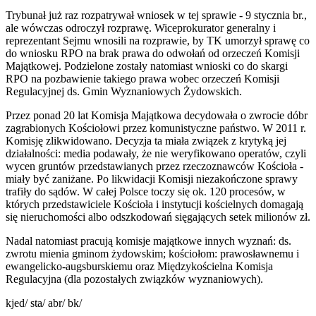
Trybunał już raz rozpatrywał wniosek w tej sprawie - 9 stycznia br.,
ale wówczas odroczył rozprawę. Wiceprokurator generalny i
reprezentant Sejmu wnosili na rozprawie, by TK umorzył sprawę co
do wniosku RPO na brak prawa do odwołań od orzeczeń Komisji
Majątkowej. Podzielone zostały natomiast wnioski co do skargi
RPO na pozbawienie takiego prawa wobec orzeczeń Komisji
Regulacyjnej ds. Gmin Wyznaniowych Żydowskich.
Przez ponad 20 lat Komisja Majątkowa decydowała o zwrocie dóbr
zagrabionych Kościołowi przez komunistyczne państwo. W 2011 r.
Komisję zlikwidowano. Decyzja ta miała związek z krytyką jej
działalności: media podawały, że nie weryfikowano operatów, czyli
wycen gruntów przedstawianych przez rzeczoznawców Kościoła -
miały być zaniżane. Po likwidacji Komisji niezakończone sprawy
trafiły do sądów. W całej Polsce toczy się ok. 120 procesów, w
których przedstawiciele Kościoła i instytucji kościelnych domagają
się nieruchomości albo odszkodowań sięgających setek milionów zł.
Nadal natomiast pracują komisje majątkowe innych wyznań: ds.
zwrotu mienia gminom żydowskim; kościołom: prawosławnemu i
ewangelicko-augsburskiemu oraz Międzykościelna Komisja
Regulacyjna (dla pozostałych związków wyznaniowych).
kjed/ sta/ abr/ bk/