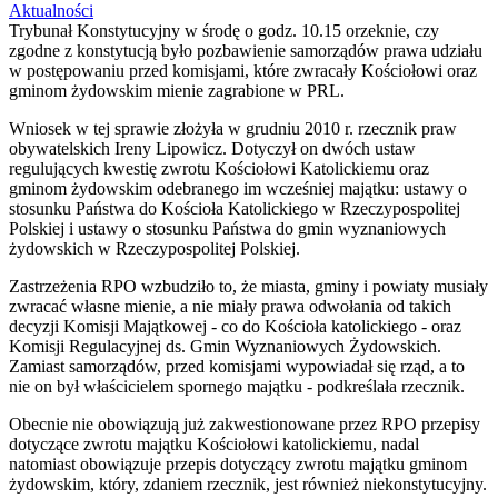
Aktualności
Trybunał Konstytucyjny w środę o godz. 10.15 orzeknie, czy
zgodne z konstytucją było pozbawienie samorządów prawa udziału
w postępowaniu przed komisjami, które zwracały Kościołowi oraz
gminom żydowskim mienie zagrabione w PRL.
Wniosek w tej sprawie złożyła w grudniu 2010 r. rzecznik praw
obywatelskich Ireny Lipowicz. Dotyczył on dwóch ustaw
regulujących kwestię zwrotu Kościołowi Katolickiemu oraz
gminom żydowskim odebranego im wcześniej majątku: ustawy o
stosunku Państwa do Kościoła Katolickiego w Rzeczypospolitej
Polskiej i ustawy o stosunku Państwa do gmin wyznaniowych
żydowskich w Rzeczypospolitej Polskiej.
Zastrzeżenia RPO wzbudziło to, że miasta, gminy i powiaty musiały
zwracać własne mienie, a nie miały prawa odwołania od takich
decyzji Komisji Majątkowej - co do Kościoła katolickiego - oraz
Komisji Regulacyjnej ds. Gmin Wyznaniowych Żydowskich.
Zamiast samorządów, przed komisjami wypowiadał się rząd, a to
nie on był właścicielem spornego majątku - podkreślała rzecznik.
Obecnie nie obowiązują już zakwestionowane przez RPO przepisy
dotyczące zwrotu majątku Kościołowi katolickiemu, nadal
natomiast obowiązuje przepis dotyczący zwrotu majątku gminom
żydowskim, który, zdaniem rzecznik, jest również niekonstytucyjny.