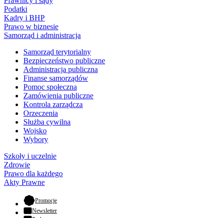
Prawnicy i sądy
Podatki
Kadry i BHP
Prawo w biznesie
Samorząd i administracja
Samorząd terytorialny
Bezpieczeństwo publiczne
Administracja publiczna
Finanse samorządów
Pomoc społeczna
Zamówienia publiczne
Kontrola zarządcza
Orzeczenia
Służba cywilna
Wojsko
Wybory
Szkoły i uczelnie
Zdrowie
Prawo dla każdego
Akty Prawne
- otwiera się w nowej karcie
Promocje
Newsletter