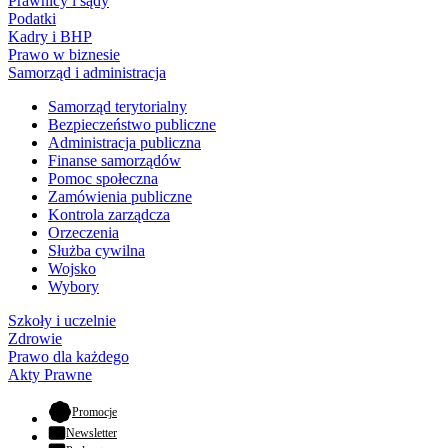
Prawnicy i sądy
Podatki
Kadry i BHP
Prawo w biznesie
Samorząd i administracja
Samorząd terytorialny
Bezpieczeństwo publiczne
Administracja publiczna
Finanse samorządów
Pomoc społeczna
Zamówienia publiczne
Kontrola zarządcza
Orzeczenia
Służba cywilna
Wojsko
Wybory
Szkoły i uczelnie
Zdrowie
Prawo dla każdego
Akty Prawne
- otwiera się w nowej karcie
Promocje
Newsletter