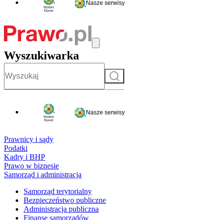
Nasze serwisy
Wyszukiwarka
Szukaj
Nasze serwisy
Prawnicy i sądy
Podatki
Kadry i BHP
Prawo w biznesie
Samorząd i administracja
Samorząd terytorialny
Bezpieczeństwo publiczne
Administracja publiczna
Finanse samorządów