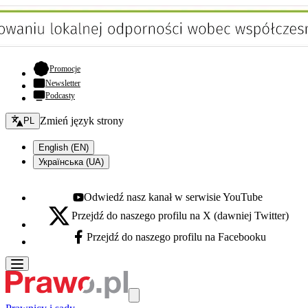
- otwiera się w nowej karcie
Promocje
Newsletter
Podcasty
Zmień język - bieżący:
Zmień język strony
PL
English (EN)
Українська (UA)
Odwiedź nasz kanał w serwisie YouTube
Youtube - otwiera się w nowej karcie
Przejdź do naszego profilu na X (dawniej Twitter)
X - otwiera się w nowej karcie
Przejdź do naszego profilu na Facebooku
Facebook - otwiera się w nowej karcie