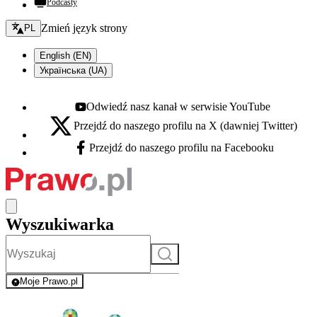
Podcasty
Zmień język - bieżący:
Zmień język strony
PL
English (EN)
Українська (UA)
Odwiedź nasz kanał w serwisie YouTube
Youtube - otwiera się w nowej karcie
Przejdź do naszego profilu na X (dawniej Twitter)
X - otwiera się w nowej karcie
Przejdź do naszego profilu na Facebooku
Facebook - otwiera się w nowej karcie
Wyszukiwarka
Szukaj
Moje Prawo.pl
- rejestracja i logowanie do serwisu