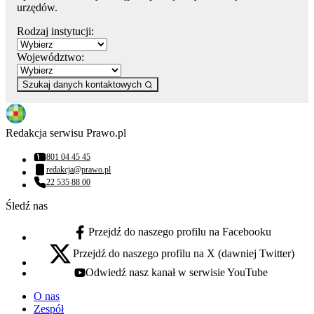
urzędów.
Rodzaj instytucji:
Województwo:
Szukaj danych kontaktowych
Redakcja serwisu Prawo.pl
801 04 45 45
Numer telefonu:
redakcja@prawo.pl
Adres email:
22 535 88 00
Numer telefonu:
Śledź nas
Przejdź do naszego profilu na Facebooku
facebook - otwiera się w nowej karcie
Przejdź do naszego profilu na X (dawniej Twitter)
x - otwiera się w nowej karcie
Odwiedź nasz kanał w serwisie YouTube
youtube - otwiera się w nowej karcie
O nas
Zespół