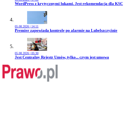
Przejdź do artykułu:
WordPress z krytycznymi lukami. Jest rekomendacja dla KSC
05.08.2026 | 14:11
Przejdź do artykułu:
Premier zapowiada kontrolę po alarmie na Lubelszczyźnie
05.08.2026 | 05:30
Przejdź do artykułu:
Jest Centralny Rejestr Umów, tylko... czym jest umowa