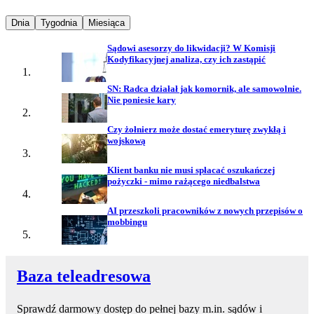
Najpopularniejsze wiadomości z
Najpopularniejsze wiadomości z
Najpopularniejsze wiadomości z
Dnia
Tygodnia
Miesiąca
Sądowi asesorzy do likwidacji? W Komisji
Kodyfikacyjnej analiza, czy ich zastąpić
SN: Radca działał jak komornik, ale samowolnie.
Nie poniesie kary
Czy żołnierz może dostać emeryturę zwykłą i
wojskową
Klient banku nie musi spłacać oszukańczej
pożyczki - mimo rażącego niedbalstwa
AI przeszkoli pracowników z nowych przepisów o
mobbingu
Baza teleadresowa
Sprawdź darmowy dostęp do pełnej bazy m.in. sądów i