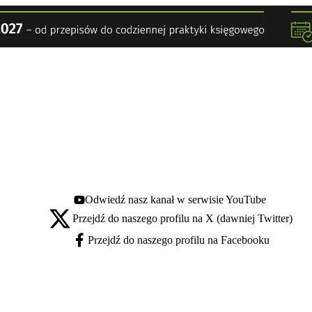
Odwiedź nasz kanał w serwisie YouTube
Youtube - otwiera się w nowej karcie
Przejdź do naszego profilu na X (dawniej Twitter)
X - otwiera się w nowej karcie
Przejdź do naszego profilu na Facebooku
Facebook - otwiera się w nowej karcie