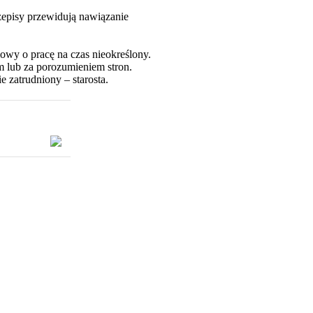
zepisy przewidują nawiązanie
wy o pracę na czas nieokreślony.
 lub za porozumieniem stron.
e zatrudniony – starosta.
 w nowym oknie