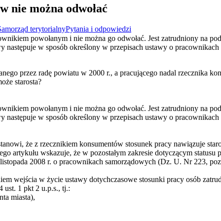
w nie można odwołać
Samorząd terytorialny
Pytania i odpowiedzi
ownikiem powołanym i nie można go odwołać. Jest zatrudniony na po
owy następuje w sposób określony w przepisach ustawy o pracownikac
nego przez radę powiatu w 2000 r., a pracującego nadal rzecznika k
oże starosta?
ownikiem powołanym i nie można go odwołać. Jest zatrudniony na po
owy następuje w sposób określony w przepisach ustawy o pracownikac
 stanowi, że z rzecznikiem konsumentów stosunek pracy nawiązuje star
5 tego artykułu wskazuje, że w pozostałym zakresie dotyczącym statu
1 listopada 2008 r. o pracownikach samorządowych (Dz. U. Nr 223, poz. 
z dniem wejścia w życie ustawy dotychczasowe stosunki pracy osób zatr
st. 1 pkt 2 u.p.s., tj.:
nta miasta),