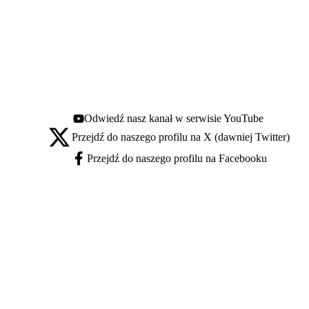
Odwiedź nasz kanał w serwisie YouTube
Youtube - otwiera się w nowej karcie
Przejdź do naszego profilu na X (dawniej Twitter)
X - otwiera się w nowej karcie
Przejdź do naszego profilu na Facebooku
Facebook - otwiera się w nowej karcie