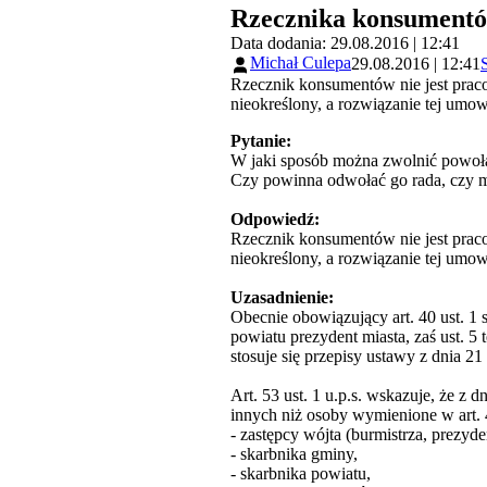
Rzecznika konsumentó
Data dodania: 29.08.2016 | 12:41
Michał Culepa
29.08.2016 | 12:41
Rzecznik konsumentów nie jest prac
nieokreślony, a rozwiązanie tej um
Pytanie:
W jaki sposób można zwolnić powoła
Czy powinna odwołać go rada, czy m
Odpowiedź:
Rzecznik konsumentów nie jest prac
nieokreślony, a rozwiązanie tej um
Uzasadnienie:
Obecnie obowiązujący art. 40 ust. 1
powiatu prezydent miasta, zaś ust. 
stosuje się przepisy ustawy z dnia 2
Art. 53 ust. 1 u.p.s. wskazuje, że 
innych niż osoby wymienione w art. 4 u
- zastępcy wójta (burmistrza, prezyde
- skarbnika gminy,
- skarbnika powiatu,