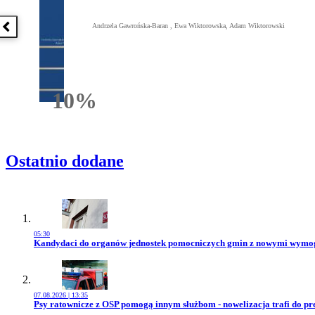
Andrzela Gawrońska-Baran , Ewa Wiktorowska, Adam Wiktorowski
Poprzednia książka
10%
Rabatu
Ostatnio dodane
05:30
Przejdź do artykułu:
Kandydaci do organów jednostek pomocniczych gmin z nowymi wym
07.08.2026 | 13:35
Przejdź do artykułu:
Psy ratownicze z OSP pomogą innym służbom - nowelizacja trafi do pr