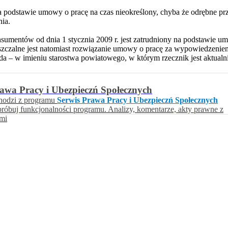
 na podstawie umowy o pracę na czas nieokreślony, chyba że odrębne pr
ia.
mentów od dnia 1 stycznia 2009 r. jest zatrudniony na podstawie umo
czalne jest natomiast rozwiązanie umowy o pracę za wypowiedzeniem
da – w imieniu starostwa powiatowego, w którym rzecznik jest aktualni
rawa Pracy i Ubezpieczń Społecznych
hodzi z programu
Serwis Prawa Pracy i Ubezpieczń Społecznych
próbuj funkcjonalności programu. Analizy, komentarze, akty prawne z
ami
awrońska-Baran , Ewa Wiktorowska, Adam Wiktorowski - otwiera się