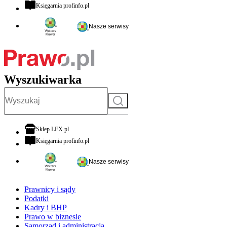
otwiera się w nowej karcie
Księgarnia profinfo.pl
Nasze serwisy
Wyszukiwarka
Szukaj
otwiera się w nowej karcie
Sklep LEX.pl
otwiera się w nowej karcie
Księgarnia profinfo.pl
Nasze serwisy
Prawnicy i sądy
Podatki
Kadry i BHP
Prawo w biznesie
Samorząd i administracja