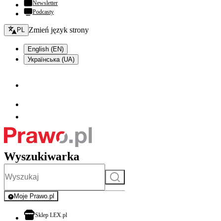
Newsletter
Podcasty
Zmień język - bieżący:
Zmień język strony
PL
English (EN)
Українська (UA)
Wyszukiwarka
Szukaj
Moje Prawo.pl
- rejestracja i logowanie do serwisu
otwiera się w nowej karcie
Sklep LEX.pl