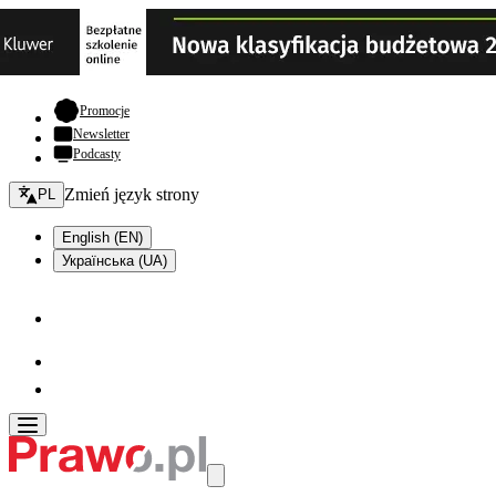
- otwiera się w nowej karcie
Promocje
Newsletter
Podcasty
Zmień język - bieżący:
Zmień język strony
PL
English (EN)
Українська (UA)