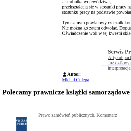
- skarbnika województwa,
przekształcają się w stosunki pracy
stosunku pracy na podstawie powołan
Tym samym powiatowy rzecznik konsu
Nie można go zatem odwołać. Dopusz
Oświadczenie woli w tej kwestii skła
Serwis P
Artykuł poc
Już dziś wy
interpretacj
Autor:
Michał Culepa
Polecamy prawnicze książki samorządowe
Przejdź do: Prawo zamówień publicznych. Komentarz, Andrzela G
Prawo zamówień publicznych. Komentarz