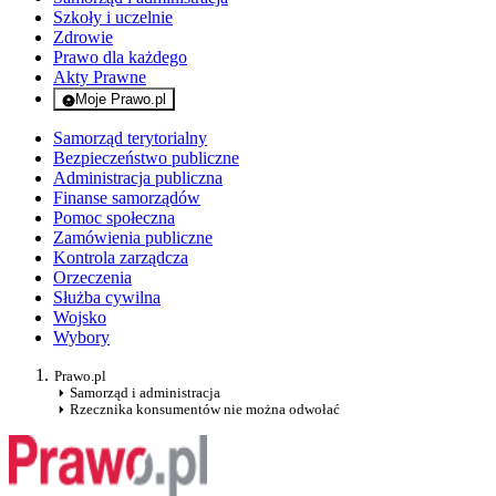
Szkoły i uczelnie
Zdrowie
Prawo dla każdego
Akty Prawne
Moje Prawo.pl
- rejestracja i logowanie do serwisu
Samorząd terytorialny
Bezpieczeństwo publiczne
Administracja publiczna
Finanse samorządów
Pomoc społeczna
Zamówienia publiczne
Kontrola zarządcza
Orzeczenia
Służba cywilna
Wojsko
Wybory
Prawo.pl
Samorząd i administracja
Rzecznika konsumentów nie można odwołać