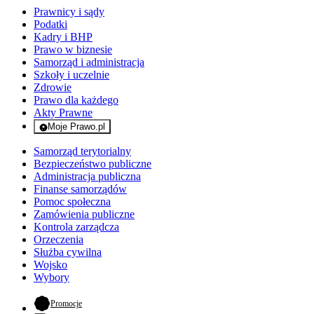
Prawnicy i sądy
Podatki
Kadry i BHP
Prawo w biznesie
Samorząd i administracja
Szkoły i uczelnie
Zdrowie
Prawo dla każdego
Akty Prawne
Moje Prawo.pl
- rejestracja i logowanie do serwisu
Samorząd terytorialny
Bezpieczeństwo publiczne
Administracja publiczna
Finanse samorządów
Pomoc społeczna
Zamówienia publiczne
Kontrola zarządcza
Orzeczenia
Służba cywilna
Wojsko
Wybory
- otwiera się w nowej karcie
Promocje