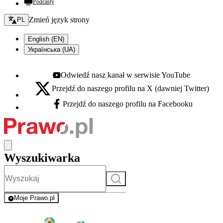
Podcasty
Zmień język - bieżący:
Zmień język strony
PL
English (EN)
Українська (UA)
Odwiedź nasz kanał w serwisie YouTube
Youtube - otwiera się w nowej karcie
Przejdź do naszego profilu na X (dawniej Twitter)
X - otwiera się w nowej karcie
Przejdź do naszego profilu na Facebooku
Facebook - otwiera się w nowej karcie
Wyszukiwarka
Szukaj
Moje Prawo.pl
- rejestracja i logowanie do serwisu