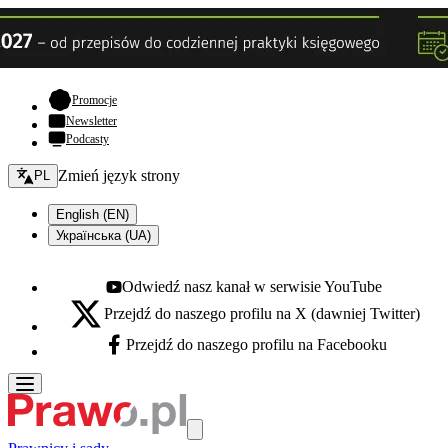
- otwiera się w nowej karcie
Promocje
Newsletter
Podcasty
Zmień język - bieżący:
Zmień język strony
PL
English (EN)
Українська (UA)
Odwiedź nasz kanał w serwisie YouTube
Youtube - otwiera się w nowej karcie
Przejdź do naszego profilu na X (dawniej Twitter)
X - otwiera się w nowej karcie
Przejdź do naszego profilu na Facebooku
Facebook - otwiera się w nowej karcie