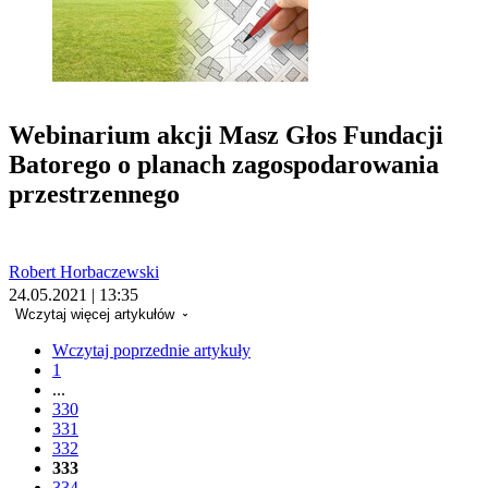
Webinarium akcji Masz Głos Fundacji
Batorego o planach zagospodarowania
przestrzennego
Robert Horbaczewski
24.05.2021 | 13:35
Wczytaj więcej artykułów
Wczytaj poprzednie artykuły
1
...
330
331
332
333
334