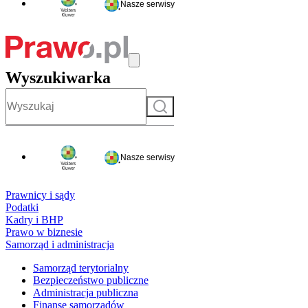
Nasze serwisy
Wyszukiwarka
Szukaj
Nasze serwisy
Prawnicy i sądy
Podatki
Kadry i BHP
Prawo w biznesie
Samorząd i administracja
Samorząd terytorialny
Bezpieczeństwo publiczne
Administracja publiczna
Finanse samorządów