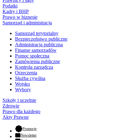
Prawnicy i sądy
Podatki
Kadry i BHP
Prawo w biznesie
Samorząd i administracja
Samorząd terytorialny
Bezpieczeństwo publiczne
Administracja publiczna
Finanse samorządów
Pomoc społeczna
Zamówienia publiczne
Kontrola zarządcza
Orzeczenia
Służba cywilna
Wojsko
Wybory
Szkoły i uczelnie
Zdrowie
Prawo dla każdego
Akty Prawne
- otwiera się w nowej karcie
Promocje
Newsletter