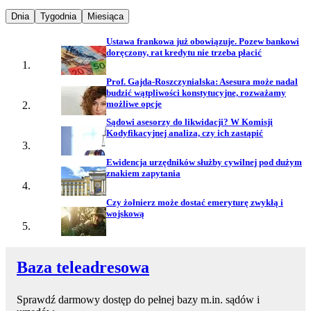
Najpopularniejsze wiadomości z
Najpopularniejsze wiadomości z
Najpopularniejsze wiadomości z
Dnia
Tygodnia
Miesiąca
Ustawa frankowa już obowiązuje. Pozew bankowi
doręczony, rat kredytu nie trzeba płacić
Prof. Gajda-Roszczynialska: Asesura może nadal
budzić wątpliwości konstytucyjne, rozważamy
możliwe opcje
Sądowi asesorzy do likwidacji? W Komisji
Kodyfikacyjnej analiza, czy ich zastąpić
Ewidencja urzędników służby cywilnej pod dużym
znakiem zapytania
Czy żołnierz może dostać emeryturę zwykłą i
wojskową
Baza teleadresowa
Sprawdź darmowy dostęp do pełnej bazy m.in. sądów i