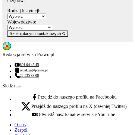
urzędów.
Rodzaj instytucji:
Województwo:
Szukaj danych kontaktowych
Redakcja serwisu Prawo.pl
801 04 45 45
Numer telefonu:
redakcja@prawo.pl
Adres email:
22 535 88 00
Numer telefonu:
Śledź nas
Przejdź do naszego profilu na Facebooku
facebook - otwiera się w nowej karcie
Przejdź do naszego profilu na X (dawniej Twitter)
x - otwiera się w nowej karcie
Odwiedź nasz kanał w serwisie YouTube
youtube - otwiera się w nowej karcie
O nas
Zespół