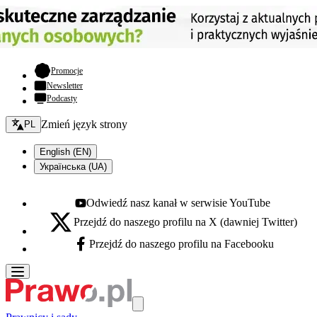
- otwiera się w nowej karcie
Promocje
Newsletter
Podcasty
Zmień język - bieżący:
Zmień język strony
PL
English (EN)
Українська (UA)
Odwiedź nasz kanał w serwisie YouTube
Youtube - otwiera się w nowej karcie
Przejdź do naszego profilu na X (dawniej Twitter)
X - otwiera się w nowej karcie
Przejdź do naszego profilu na Facebooku
Facebook - otwiera się w nowej karcie