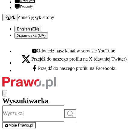
Newsletter
Podcasty
Zmień język - bieżący:
Zmień język strony
PL
English (EN)
Українська (UA)
Odwiedź nasz kanał w serwisie YouTube
Youtube - otwiera się w nowej karcie
Przejdź do naszego profilu na X (dawniej Twitter)
X - otwiera się w nowej karcie
Przejdź do naszego profilu na Facebooku
Facebook - otwiera się w nowej karcie
Wyszukiwarka
Szukaj
Moje Prawo.pl
- rejestracja i logowanie do serwisu