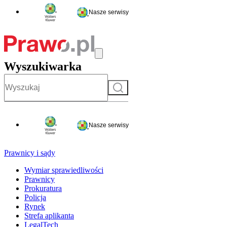
Nasze serwisy
Wyszukiwarka
Szukaj
Nasze serwisy
Prawnicy i sądy
Wymiar sprawiedliwości
Prawnicy
Prokuratura
Policja
Rynek
Strefa aplikanta
LegalTech