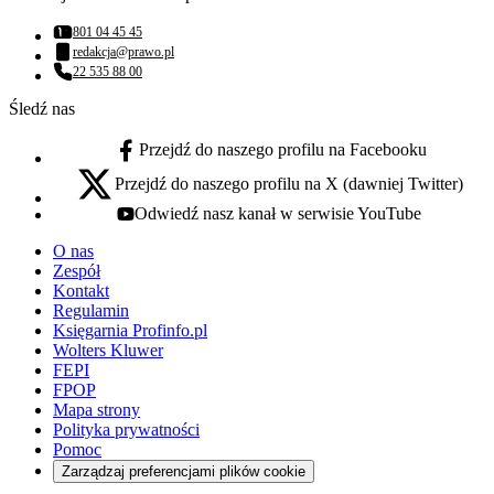
801 04 45 45
Numer telefonu:
redakcja@prawo.pl
Adres email:
22 535 88 00
Numer telefonu:
Śledź nas
Przejdź do naszego profilu na Facebooku
facebook - otwiera się w nowej karcie
Przejdź do naszego profilu na X (dawniej Twitter)
x - otwiera się w nowej karcie
Odwiedź nasz kanał w serwisie YouTube
youtube - otwiera się w nowej karcie
O nas
Zespół
Kontakt
Regulamin
Księgarnia Profinfo.pl
Wolters Kluwer
FEPI
FPOP
Mapa strony
Polityka prywatności
Pomoc
Zarządzaj preferencjami plików cookie