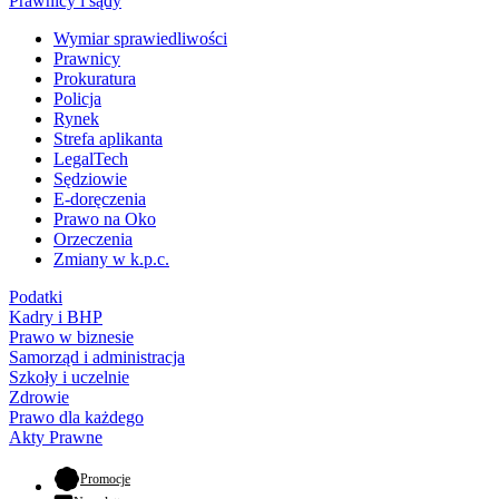
Prawnicy i sądy
Wymiar sprawiedliwości
Prawnicy
Prokuratura
Policja
Rynek
Strefa aplikanta
LegalTech
Sędziowie
E-doręczenia
Prawo na Oko
Orzeczenia
Zmiany w k.p.c.
Podatki
Kadry i BHP
Prawo w biznesie
Samorząd i administracja
Szkoły i uczelnie
Zdrowie
Prawo dla każdego
Akty Prawne
- otwiera się w nowej karcie
Promocje