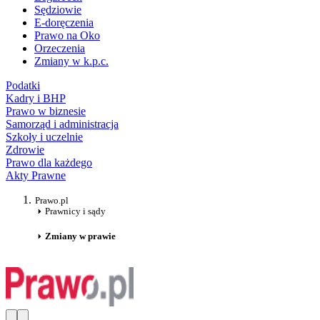
Sędziowie
E-doręczenia
Prawo na Oko
Orzeczenia
Zmiany w k.p.c.
Podatki
Kadry i BHP
Prawo w biznesie
Samorząd i administracja
Szkoły i uczelnie
Zdrowie
Prawo dla każdego
Akty Prawne
Prawo.pl
Prawnicy i sądy
Zmiany w prawie