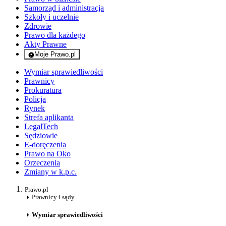
Samorząd i administracja
Szkoły i uczelnie
Zdrowie
Prawo dla każdego
Akty Prawne
Moje Prawo.pl
- rejestracja i logowanie do serwisu
Wymiar sprawiedliwości
Prawnicy
Prokuratura
Policja
Rynek
Strefa aplikanta
LegalTech
Sędziowie
E-doręczenia
Prawo na Oko
Orzeczenia
Zmiany w k.p.c.
Prawo.pl
Prawnicy i sądy
Wymiar sprawiedliwości