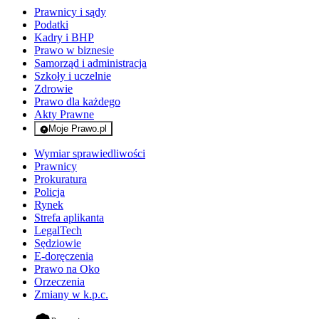
Prawnicy i sądy
Podatki
Kadry i BHP
Prawo w biznesie
Samorząd i administracja
Szkoły i uczelnie
Zdrowie
Prawo dla każdego
Akty Prawne
Moje Prawo.pl
- rejestracja i logowanie do serwisu
Wymiar sprawiedliwości
Prawnicy
Prokuratura
Policja
Rynek
Strefa aplikanta
LegalTech
Sędziowie
E-doręczenia
Prawo na Oko
Orzeczenia
Zmiany w k.p.c.