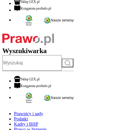
otwiera się w nowej karcie
Sklep LEX.pl
otwiera się w nowej karcie
Księgarnia profinfo.pl
Nasze serwisy
Wyszukiwarka
Szukaj
otwiera się w nowej karcie
Sklep LEX.pl
otwiera się w nowej karcie
Księgarnia profinfo.pl
Nasze serwisy
Prawnicy i sądy
Podatki
Kadry i BHP
Prawo w biznesie