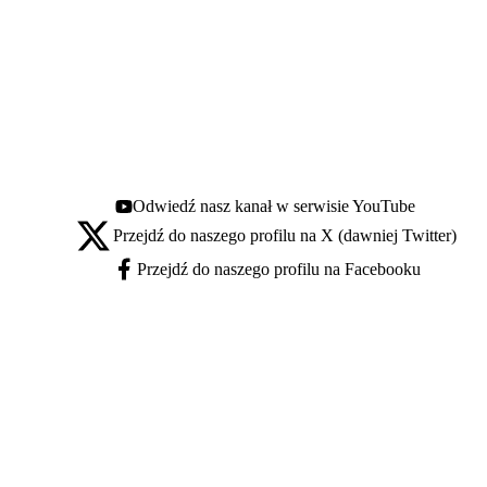
Odwiedź nasz kanał w serwisie YouTube
Youtube - otwiera się w nowej karcie
Przejdź do naszego profilu na X (dawniej Twitter)
X - otwiera się w nowej karcie
Przejdź do naszego profilu na Facebooku
Facebook - otwiera się w nowej karcie