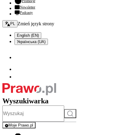
- otwiera się w nowej karcie
Promocje
Newsletter
Podcasty
Zmień język - bieżący:
Zmień język strony
PL
English (EN)
Українська (UA)
Wyszukiwarka
Szukaj
Moje Prawo.pl
- rejestracja i logowanie do serwisu