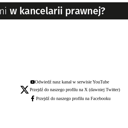
Odwiedź nasz kanał w serwisie YouTube
Youtube - otwiera się w nowej karcie
Przejdź do naszego profilu na X (dawniej Twitter)
X - otwiera się w nowej karcie
Przejdź do naszego profilu na Facebooku
Facebook - otwiera się w nowej karcie