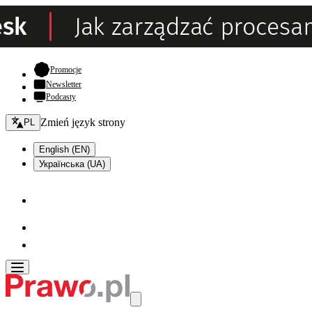
- otwiera się w nowej karcie
Promocje
Newsletter
Podcasty
Zmień język - bieżący:
Zmień język strony
PL
English (EN)
Українська (UA)