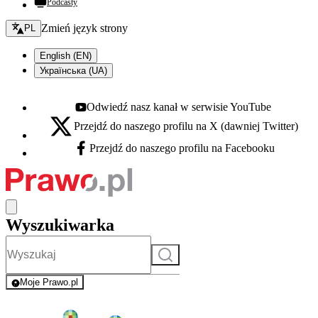
Podcasty
Zmień język - bieżący:
Zmień język strony
PL
English (EN)
Українська (UA)
Odwiedź nasz kanał w serwisie YouTube
Youtube - otwiera się w nowej karcie
Przejdź do naszego profilu na X (dawniej Twitter)
X - otwiera się w nowej karcie
Przejdź do naszego profilu na Facebooku
Facebook - otwiera się w nowej karcie
Wyszukiwarka
Szukaj
Moje Prawo.pl
- rejestracja i logowanie do serwisu