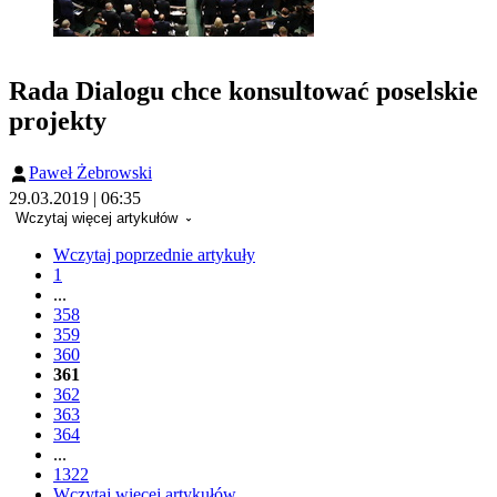
Rada Dialogu chce konsultować poselskie
projekty
Paweł Żebrowski
29.03.2019 | 06:35
Wczytaj więcej artykułów
Wczytaj poprzednie artykuły
1
...
358
359
360
361
362
363
364
...
1322
Wczytaj więcej artykułów