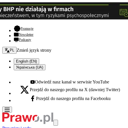
- otwiera się w nowej karcie
Promocje
Newsletter
Podcasty
Zmień język - bieżący:
Zmień język strony
PL
English (EN)
Українська (UA)
Odwiedź nasz kanał w serwisie YouTube
Youtube - otwiera się w nowej karcie
Przejdź do naszego profilu na X (dawniej Twitter)
X - otwiera się w nowej karcie
Przejdź do naszego profilu na Facebooku
Facebook - otwiera się w nowej karcie