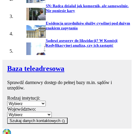
SN: Radca działał jak komornik, ale samowolnie.
Nie poniesie kary
Ewidencja urzędników służby cywilnej pod dużym
znakiem zapytania
Sądowi asesorzy do likwidacji? W Komisji
Kodyfikacyjnej analiza, czy ich zastąpić
Baza teleadresowa
Sprawdź darmowy dostęp do pełnej bazy m.in. sądów i
urzędów.
Rodzaj instytucji:
Województwo:
Szukaj danych kontaktowych