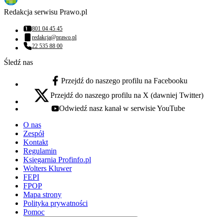
Redakcja serwisu Prawo.pl
801 04 45 45
Numer telefonu:
redakcja@prawo.pl
Adres email:
22 535 88 00
Numer telefonu:
Śledź nas
Przejdź do naszego profilu na Facebooku
facebook - otwiera się w nowej karcie
Przejdź do naszego profilu na X (dawniej Twitter)
x - otwiera się w nowej karcie
Odwiedź nasz kanał w serwisie YouTube
youtube - otwiera się w nowej karcie
O nas
Zespół
Kontakt
Regulamin
Księgarnia Profinfo.pl
Wolters Kluwer
FEPI
FPOP
Mapa strony
Polityka prywatności
Pomoc