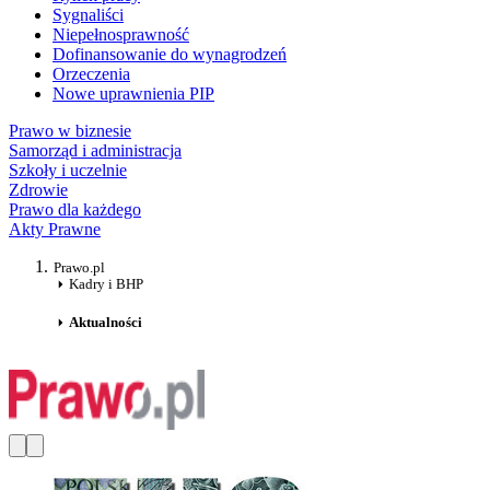
Sygnaliści
Niepełnosprawność
Dofinansowanie do wynagrodzeń
Orzeczenia
Nowe uprawnienia PIP
Prawo w biznesie
Samorząd i administracja
Szkoły i uczelnie
Zdrowie
Prawo dla każdego
Akty Prawne
Prawo.pl
Kadry i BHP
Aktualności