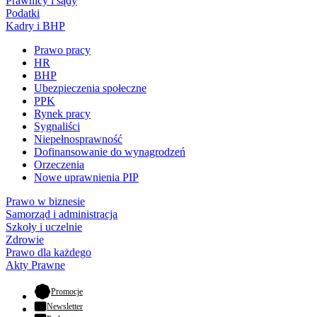
Prawnicy i sądy
Podatki
Kadry i BHP
Prawo pracy
HR
BHP
Ubezpieczenia społeczne
PPK
Rynek pracy
Sygnaliści
Niepełnosprawność
Dofinansowanie do wynagrodzeń
Orzeczenia
Nowe uprawnienia PIP
Prawo w biznesie
Samorząd i administracja
Szkoły i uczelnie
Zdrowie
Prawo dla każdego
Akty Prawne
- otwiera się w nowej karcie
Promocje
Newsletter