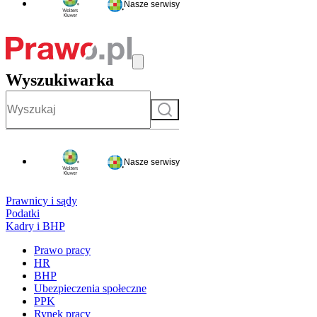
Nasze serwisy
Wyszukiwarka
Szukaj
Nasze serwisy
Prawnicy i sądy
Podatki
Kadry i BHP
Prawo pracy
HR
BHP
Ubezpieczenia społeczne
PPK
Rynek pracy