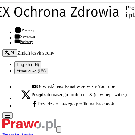
- otwiera się w nowej karcie
Promocje
Newsletter
Podcasty
Zmień język - bieżący:
Zmień język strony
PL
English (EN)
Українська (UA)
Odwiedź nasz kanał w serwisie YouTube
Youtube - otwiera się w nowej karcie
Przejdź do naszego profilu na X (dawniej Twitter)
X - otwiera się w nowej karcie
Przejdź do naszego profilu na Facebooku
Facebook - otwiera się w nowej karcie