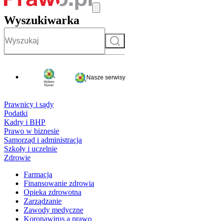
Wyszukiwarka
Szukaj
Nasze serwisy
Prawnicy i sądy
Podatki
Kadry i BHP
Prawo w biznesie
Samorząd i administracja
Szkoły i uczelnie
Zdrowie
Farmacja
Finansowanie zdrowia
Opieka zdrowotna
Zarządzanie
Zawody medyczne
Koronawirus a prawo