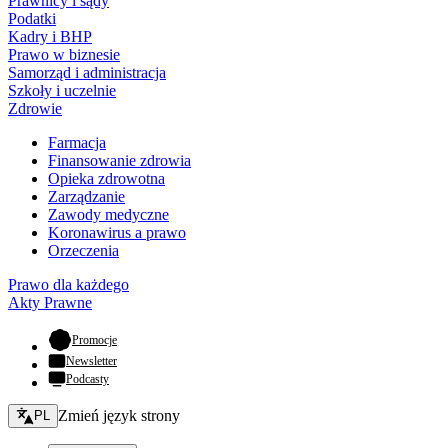
Prawnicy i sądy
Podatki
Kadry i BHP
Prawo w biznesie
Samorząd i administracja
Szkoły i uczelnie
Zdrowie
Farmacja
Finansowanie zdrowia
Opieka zdrowotna
Zarządzanie
Zawody medyczne
Koronawirus a prawo
Orzeczenia
Prawo dla każdego
Akty Prawne
- otwiera się w nowej karcie
Promocje
Newsletter
Podcasty
Zmień język - bieżący:
Zmień język strony
PL