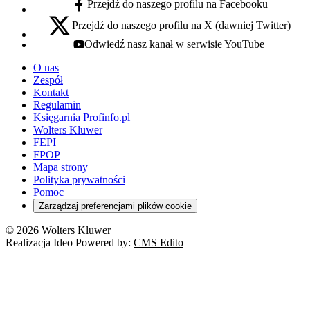
Przejdź do naszego profilu na Facebooku
facebook - otwiera się w nowej karcie
Przejdź do naszego profilu na X (dawniej Twitter)
x - otwiera się w nowej karcie
Odwiedź nasz kanał w serwisie YouTube
youtube - otwiera się w nowej karcie
O nas
Zespół
Kontakt
Regulamin
Księgarnia Profinfo.pl
Wolters Kluwer
FEPI
FPOP
Mapa strony
Polityka prywatności
Pomoc
Zarządzaj preferencjami plików cookie
© 2026 Wolters Kluwer
Realizacja Ideo Powered by:
CMS Edito