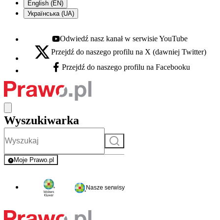
English (EN)
Українська (UA)
Odwiedź nasz kanał w serwisie YouTube
Youtube - otwiera się w nowej karcie
Przejdź do naszego profilu na X (dawniej Twitter)
X - otwiera się w nowej karcie
Przejdź do naszego profilu na Facebooku
Facebook - otwiera się w nowej karcie
Wyszukiwarka
Szukaj
Moje Prawo.pl
- rejestracja i logowanie do serwisu
Nasze serwisy