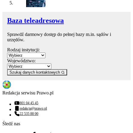
Baza teleadresowa
Sprawdź darmowy dostęp do pełnej bazy m.in. sądów i
urzędów.
Rodzaj instytucji:
Województwo:
Szukaj danych kontaktowych
Redakcja serwisu Prawo.pl
801 04 45 45
Numer telefonu:
redakcja@prawo.pl
Adres email:
22 535 88 00
Numer telefonu:
Śledź nas