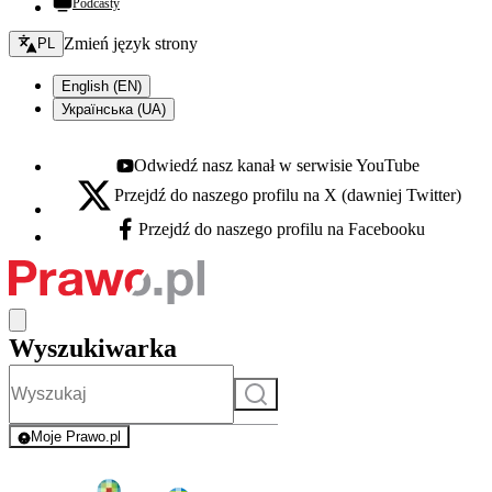
Podcasty
Zmień język - bieżący:
Zmień język strony
PL
English (EN)
Українська (UA)
Odwiedź nasz kanał w serwisie YouTube
Youtube - otwiera się w nowej karcie
Przejdź do naszego profilu na X (dawniej Twitter)
X - otwiera się w nowej karcie
Przejdź do naszego profilu na Facebooku
Facebook - otwiera się w nowej karcie
Wyszukiwarka
Szukaj
Moje Prawo.pl
- rejestracja i logowanie do serwisu