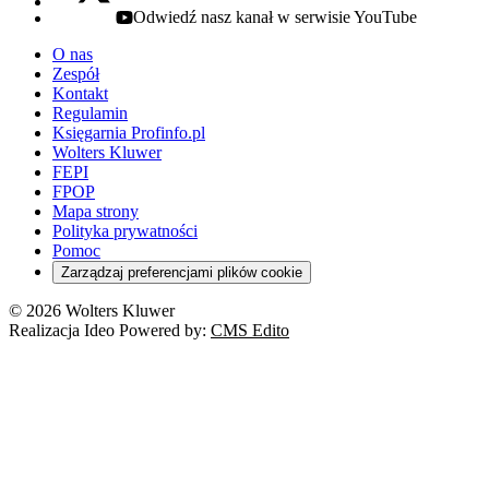
Odwiedź nasz kanał w serwisie YouTube
youtube - otwiera się w nowej karcie
O nas
Zespół
Kontakt
Regulamin
Księgarnia Profinfo.pl
Wolters Kluwer
FEPI
FPOP
Mapa strony
Polityka prywatności
Pomoc
Zarządzaj preferencjami plików cookie
© 2026 Wolters Kluwer
Realizacja Ideo Powered by:
CMS Edito