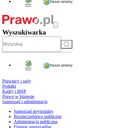
Nasze serwisy
Wyszukiwarka
Szukaj
Nasze serwisy
Prawnicy i sądy
Podatki
Kadry i BHP
Prawo w biznesie
Samorząd i administracja
Samorząd terytorialny
Bezpieczeństwo publiczne
Administracja publiczna
Finanse samorządów