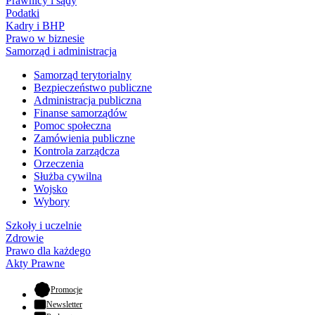
Prawnicy i sądy
Podatki
Kadry i BHP
Prawo w biznesie
Samorząd i administracja
Samorząd terytorialny
Bezpieczeństwo publiczne
Administracja publiczna
Finanse samorządów
Pomoc społeczna
Zamówienia publiczne
Kontrola zarządcza
Orzeczenia
Służba cywilna
Wojsko
Wybory
Szkoły i uczelnie
Zdrowie
Prawo dla każdego
Akty Prawne
- otwiera się w nowej karcie
Promocje
Newsletter