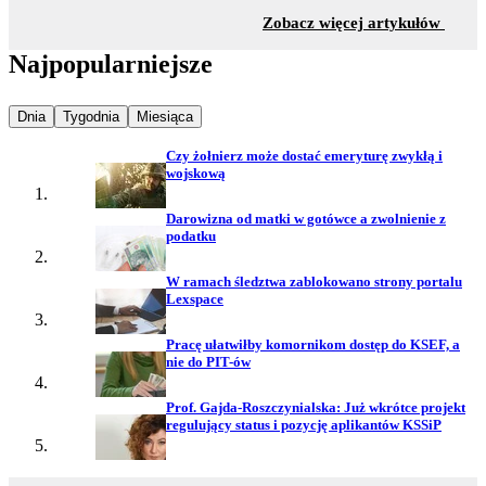
z sekc
Zobacz więcej artykułów
Najpopularniejsze
Najpopularniejsze wiadomości z
Najpopularniejsze wiadomości z
Najpopularniejsze wiadomości z
Dnia
Tygodnia
Miesiąca
Czy żołnierz może dostać emeryturę zwykłą i
wojskową
Darowizna od matki w gotówce a zwolnienie z
podatku
W ramach śledztwa zablokowano strony portalu
Lexspace
Pracę ułatwiłby komornikom dostęp do KSEF, a
nie do PIT-ów
Prof. Gajda-Roszczynialska: Już wkrótce projekt
regulujący status i pozycję aplikantów KSSiP