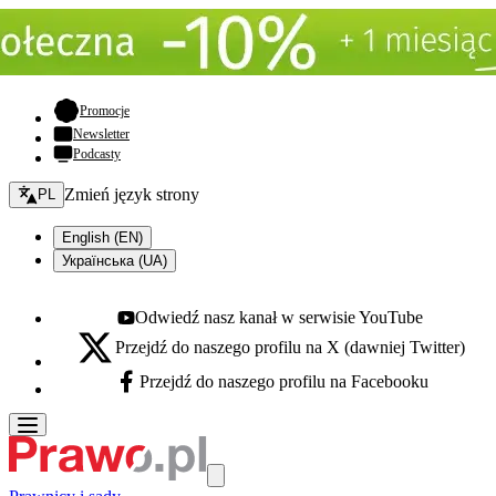
- otwiera się w nowej karcie
Promocje
Newsletter
Podcasty
Zmień język - bieżący:
Zmień język strony
PL
English (EN)
Українська (UA)
Odwiedź nasz kanał w serwisie YouTube
Youtube - otwiera się w nowej karcie
Przejdź do naszego profilu na X (dawniej Twitter)
X - otwiera się w nowej karcie
Przejdź do naszego profilu na Facebooku
Facebook - otwiera się w nowej karcie