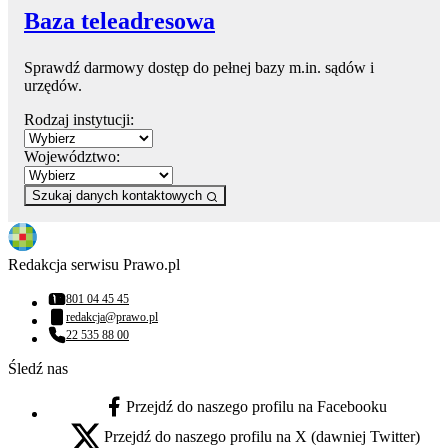
Baza teleadresowa
Sprawdź darmowy dostęp do pełnej bazy m.in. sądów i
urzędów.
Rodzaj instytucji:
Województwo:
Szukaj danych kontaktowych
Redakcja serwisu Prawo.pl
801 04 45 45
Numer telefonu:
redakcja@prawo.pl
Adres email:
22 535 88 00
Numer telefonu:
Śledź nas
Przejdź do naszego profilu na Facebooku
facebook - otwiera się w nowej karcie
Przejdź do naszego profilu na X (dawniej Twitter)
x - otwiera się w nowej karcie