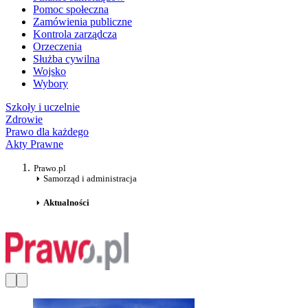
Pomoc społeczna
Zamówienia publiczne
Kontrola zarządcza
Orzeczenia
Służba cywilna
Wojsko
Wybory
Szkoły i uczelnie
Zdrowie
Prawo dla każdego
Akty Prawne
Prawo.pl
Samorząd i administracja
Aktualności