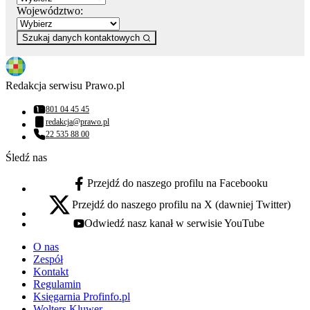
Województwo:
Szukaj danych kontaktowych
Redakcja serwisu Prawo.pl
801 04 45 45
Numer telefonu:
redakcja@prawo.pl
Adres email:
22 535 88 00
Numer telefonu:
Śledź nas
Przejdź do naszego profilu na Facebooku
facebook - otwiera się w nowej karcie
Przejdź do naszego profilu na X (dawniej Twitter)
x - otwiera się w nowej karcie
Odwiedź nasz kanał w serwisie YouTube
youtube - otwiera się w nowej karcie
O nas
Zespół
Kontakt
Regulamin
Księgarnia Profinfo.pl
Wolters Kluwer