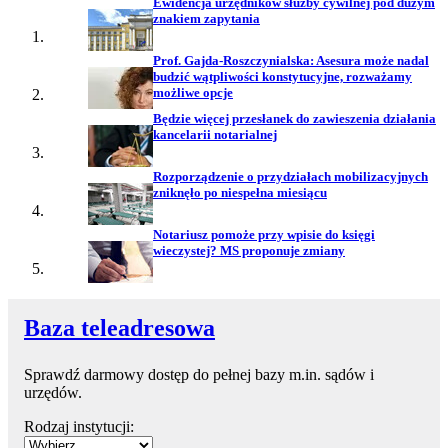
Ewidencja urzędników służby cywilnej pod dużym
znakiem zapytania
Prof. Gajda-Roszczynialska: Asesura może nadal
budzić wątpliwości konstytucyjne, rozważamy
możliwe opcje
Będzie więcej przesłanek do zawieszenia działania
kancelarii notarialnej
Rozporządzenie o przydziałach mobilizacyjnych
zniknęło po niespełna miesiącu
Notariusz pomoże przy wpisie do księgi
wieczystej? MS proponuje zmiany
Baza teleadresowa
Sprawdź darmowy dostęp do pełnej bazy m.in. sądów i
urzędów.
Rodzaj instytucji: