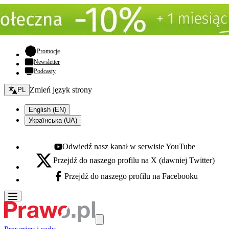
- otwiera się w nowej karcie
Promocje
Newsletter
Podcasty
Zmień język - bieżący:
Zmień język strony
PL
English (EN)
Українська (UA)
Odwiedź nasz kanał w serwisie YouTube
Youtube - otwiera się w nowej karcie
Przejdź do naszego profilu na X (dawniej Twitter)
X - otwiera się w nowej karcie
Przejdź do naszego profilu na Facebooku
Facebook - otwiera się w nowej karcie