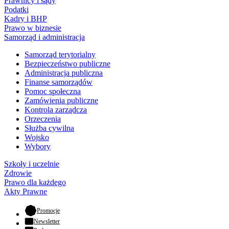
Prawnicy i sądy
Podatki
Kadry i BHP
Prawo w biznesie
Samorząd i administracja
Samorząd terytorialny
Bezpieczeństwo publiczne
Administracja publiczna
Finanse samorządów
Pomoc społeczna
Zamówienia publiczne
Kontrola zarządcza
Orzeczenia
Służba cywilna
Wojsko
Wybory
Szkoły i uczelnie
Zdrowie
Prawo dla każdego
Akty Prawne
- otwiera się w nowej karcie
Promocje
Newsletter