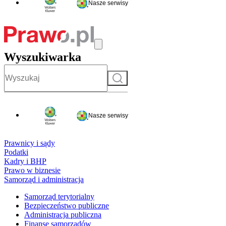
Nasze serwisy
Wyszukiwarka
Szukaj
Nasze serwisy
Prawnicy i sądy
Podatki
Kadry i BHP
Prawo w biznesie
Samorząd i administracja
Samorząd terytorialny
Bezpieczeństwo publiczne
Administracja publiczna
Finanse samorządów