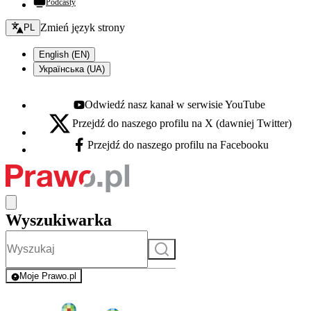
Podcasty
Zmień język - bieżący:
Zmień język strony
PL
English (EN)
Українська (UA)
Odwiedź nasz kanał w serwisie YouTube
Youtube - otwiera się w nowej karcie
Przejdź do naszego profilu na X (dawniej Twitter)
X - otwiera się w nowej karcie
Przejdź do naszego profilu na Facebooku
Facebook - otwiera się w nowej karcie
Wyszukiwarka
Szukaj
Moje Prawo.pl
- rejestracja i logowanie do serwisu