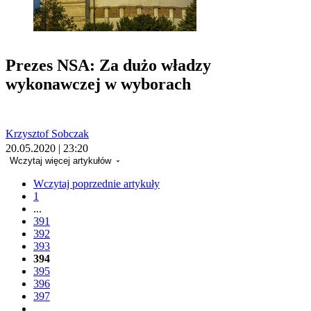
Prezes NSA: Za dużo władzy
wykonawczej w wyborach
Krzysztof Sobczak
20.05.2020 | 23:20
Wczytaj więcej artykułów
Wczytaj poprzednie artykuły
1
...
391
392
393
394
395
396
397
...