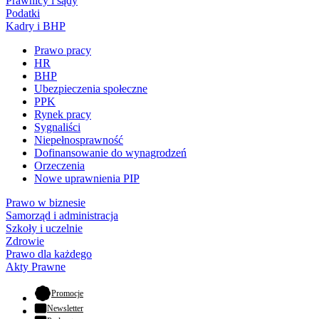
Prawnicy i sądy
Podatki
Kadry i BHP
Prawo pracy
HR
BHP
Ubezpieczenia społeczne
PPK
Rynek pracy
Sygnaliści
Niepełnosprawność
Dofinansowanie do wynagrodzeń
Orzeczenia
Nowe uprawnienia PIP
Prawo w biznesie
Samorząd i administracja
Szkoły i uczelnie
Zdrowie
Prawo dla każdego
Akty Prawne
- otwiera się w nowej karcie
Promocje
Newsletter