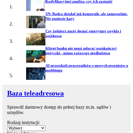
Kodyfikacyjnej analiza, czy ich zastąpić
SN: Radca działał jak komornik, ale samowolnie.
Nie poniesie kary
Czy żołnierz może dostać emeryturę zwykłą i
wojskową
Klient banku nie musi spłacać oszukańczej
pożyczki - mimo rażącego niedbalstwa
AI przeszkoli pracowników z nowych przepisów o
mobbingu
Baza teleadresowa
Sprawdź darmowy dostęp do pełnej bazy m.in. sądów i
urzędów.
Rodzaj instytucji: