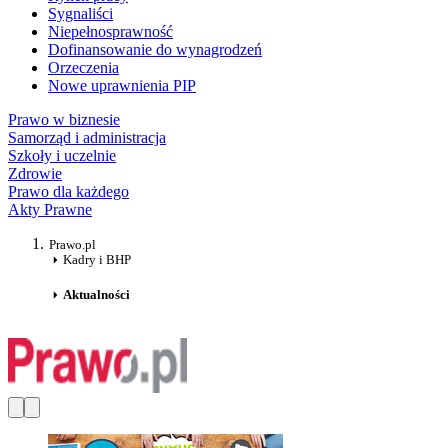
Sygnaliści
Niepełnosprawność
Dofinansowanie do wynagrodzeń
Orzeczenia
Nowe uprawnienia PIP
Prawo w biznesie
Samorząd i administracja
Szkoły i uczelnie
Zdrowie
Prawo dla każdego
Akty Prawne
Prawo.pl
Kadry i BHP
Aktualności