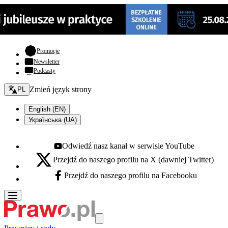
- otwiera się w nowej karcie
Promocje
Newsletter
Podcasty
Zmień język - bieżący:
Zmień język strony
PL
English (EN)
Українська (UA)
Odwiedź nasz kanał w serwisie YouTube
Youtube - otwiera się w nowej karcie
Przejdź do naszego profilu na X (dawniej Twitter)
X - otwiera się w nowej karcie
Przejdź do naszego profilu na Facebooku
Facebook - otwiera się w nowej karcie