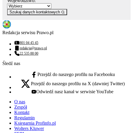
Województwo:
Szukaj danych kontaktowych
Redakcja serwisu Prawo.pl
801 04 45 45
Numer telefonu:
redakcja@prawo.pl
Adres email:
22 535 88 00
Numer telefonu:
Śledź nas
Przejdź do naszego profilu na Facebooku
facebook - otwiera się w nowej karcie
Przejdź do naszego profilu na X (dawniej Twitter)
x - otwiera się w nowej karcie
Odwiedź nasz kanał w serwisie YouTube
youtube - otwiera się w nowej karcie
O nas
Zespół
Kontakt
Regulamin
Księgarnia Profinfo.pl
Wolters Kluwer