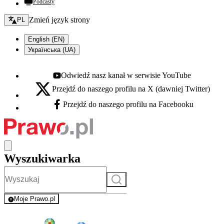
Podcasty
Zmień język - bieżący:
Zmień język strony
PL
English (EN)
Українська (UA)
Odwiedź nasz kanał w serwisie YouTube
Youtube - otwiera się w nowej karcie
Przejdź do naszego profilu na X (dawniej Twitter)
X - otwiera się w nowej karcie
Przejdź do naszego profilu na Facebooku
Facebook - otwiera się w nowej karcie
Wyszukiwarka
Szukaj
Moje Prawo.pl
- rejestracja i logowanie do serwisu