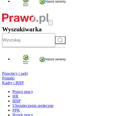
Nasze serwisy
Wyszukiwarka
Szukaj
Nasze serwisy
Prawnicy i sądy
Podatki
Kadry i BHP
Prawo pracy
HR
BHP
Ubezpieczenia społeczne
PPK
Rynek pracy