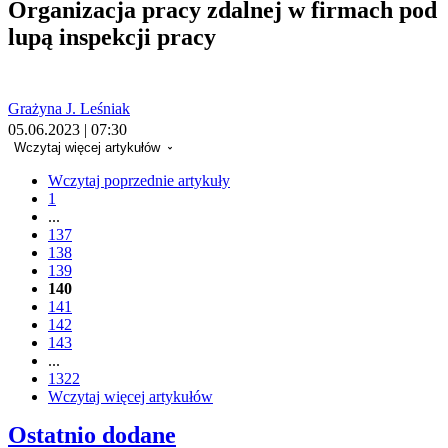
Organizacja pracy zdalnej w firmach pod
lupą inspekcji pracy
Grażyna J. Leśniak
05.06.2023 | 07:30
Wczytaj więcej artykułów
Wczytaj poprzednie artykuły
1
...
137
138
139
140
141
142
143
...
1322
Wczytaj więcej artykułów
Ostatnio dodane