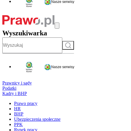
Nasze serwisy
Wyszukiwarka
Szukaj
Nasze serwisy
Prawnicy i sądy
Podatki
Kadry i BHP
Prawo pracy
HR
BHP
Ubezpieczenia społeczne
PPK
Rynek pracy