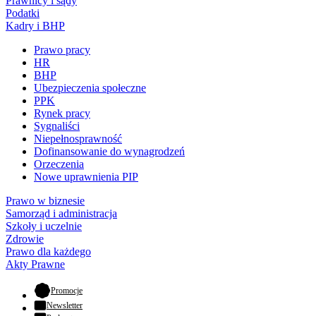
Prawnicy i sądy
Podatki
Kadry i BHP
Prawo pracy
HR
BHP
Ubezpieczenia społeczne
PPK
Rynek pracy
Sygnaliści
Niepełnosprawność
Dofinansowanie do wynagrodzeń
Orzeczenia
Nowe uprawnienia PIP
Prawo w biznesie
Samorząd i administracja
Szkoły i uczelnie
Zdrowie
Prawo dla każdego
Akty Prawne
- otwiera się w nowej karcie
Promocje
Newsletter