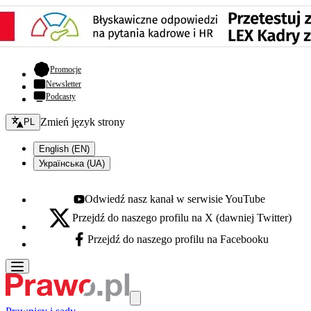
- otwiera się w nowej karcie
Promocje
Newsletter
Podcasty
Zmień język - bieżący:
Zmień język strony
PL
English (EN)
Українська (UA)
Odwiedź nasz kanał w serwisie YouTube
Youtube - otwiera się w nowej karcie
Przejdź do naszego profilu na X (dawniej Twitter)
X - otwiera się w nowej karcie
Przejdź do naszego profilu na Facebooku
Facebook - otwiera się w nowej karcie