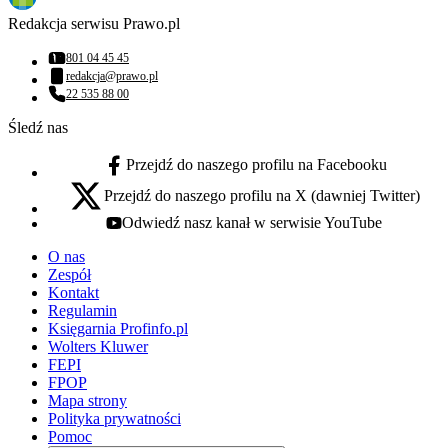
Redakcja serwisu Prawo.pl
801 04 45 45
Numer telefonu:
redakcja@prawo.pl
Adres email:
22 535 88 00
Numer telefonu:
Śledź nas
Przejdź do naszego profilu na Facebooku
facebook - otwiera się w nowej karcie
Przejdź do naszego profilu na X (dawniej Twitter)
x - otwiera się w nowej karcie
Odwiedź nasz kanał w serwisie YouTube
youtube - otwiera się w nowej karcie
O nas
Zespół
Kontakt
Regulamin
Księgarnia Profinfo.pl
Wolters Kluwer
FEPI
FPOP
Mapa strony
Polityka prywatności
Pomoc