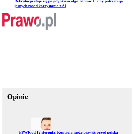
Przejdź do artykułu:
Rekrutacja staje się pojedynkiem algorytmów. Firmy potrzebują
jasnych zasad korzystania z AI
Opinie
Przejdź do:
PPWR od 12 sierpnia. Kontrola może przyjść przed polską