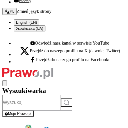
Podcasty
Zmień język - bieżący:
Zmień język strony
PL
English (EN)
Українська (UA)
Odwiedź nasz kanał w serwisie YouTube
Youtube - otwiera się w nowej karcie
Przejdź do naszego profilu na X (dawniej Twitter)
X - otwiera się w nowej karcie
Przejdź do naszego profilu na Facebooku
Facebook - otwiera się w nowej karcie
Wyszukiwarka
Szukaj
Moje Prawo.pl
- rejestracja i logowanie do serwisu