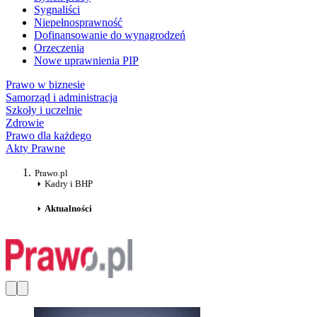
Sygnaliści
Niepełnosprawność
Dofinansowanie do wynagrodzeń
Orzeczenia
Nowe uprawnienia PIP
Prawo w biznesie
Samorząd i administracja
Szkoły i uczelnie
Zdrowie
Prawo dla każdego
Akty Prawne
Prawo.pl
Kadry i BHP
Aktualności