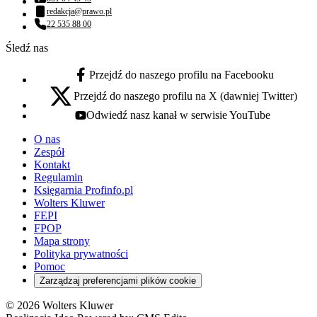
Numer telefonu:
redakcja@prawo.pl
Adres email:
22 535 88 00
Numer telefonu:
Śledź nas
Przejdź do naszego profilu na Facebooku
facebook - otwiera się w nowej karcie
Przejdź do naszego profilu na X (dawniej Twitter)
x - otwiera się w nowej karcie
Odwiedź nasz kanał w serwisie YouTube
youtube - otwiera się w nowej karcie
O nas
Zespół
Kontakt
Regulamin
Księgarnia Profinfo.pl
Wolters Kluwer
FEPI
FPOP
Mapa strony
Polityka prywatności
Pomoc
Zarządzaj preferencjami plików cookie
© 2026 Wolters Kluwer