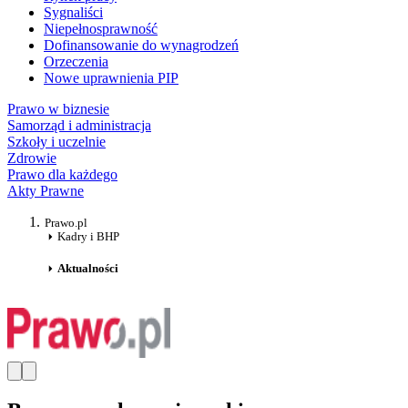
Sygnaliści
Niepełnosprawność
Dofinansowanie do wynagrodzeń
Orzeczenia
Nowe uprawnienia PIP
Prawo w biznesie
Samorząd i administracja
Szkoły i uczelnie
Zdrowie
Prawo dla każdego
Akty Prawne
Prawo.pl
Kadry i BHP
Aktualności