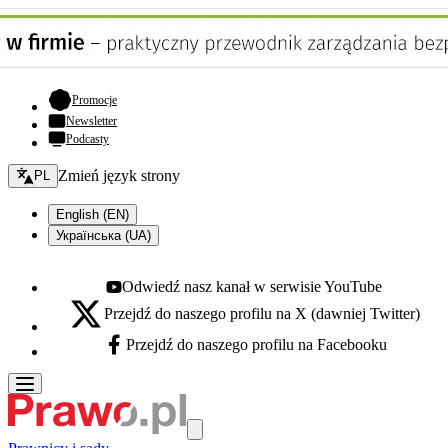
- otwiera się w nowej karcie
Promocje
Newsletter
Podcasty
Zmień język - bieżący:
Zmień język strony
PL
English (EN)
Українська (UA)
Odwiedź nasz kanał w serwisie YouTube
Youtube - otwiera się w nowej karcie
Przejdź do naszego profilu na X (dawniej Twitter)
X - otwiera się w nowej karcie
Przejdź do naszego profilu na Facebooku
Facebook - otwiera się w nowej karcie