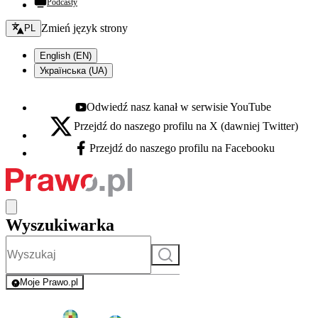
Podcasty
Zmień język - bieżący:
Zmień język strony
PL
English (EN)
Українська (UA)
Odwiedź nasz kanał w serwisie YouTube
Youtube - otwiera się w nowej karcie
Przejdź do naszego profilu na X (dawniej Twitter)
X - otwiera się w nowej karcie
Przejdź do naszego profilu na Facebooku
Facebook - otwiera się w nowej karcie
Wyszukiwarka
Szukaj
Moje Prawo.pl
- rejestracja i logowanie do serwisu