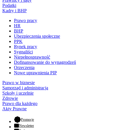
Prawnicy i sądy
Podatki
Kadry i BHP
Prawo pracy
HR
BHP
Ubezpieczenia społeczne
PPK
Rynek pracy
Sygnaliści
Niepełnosprawność
Dofinansowanie do wynagrodzeń
Orzeczenia
Nowe uprawnienia PIP
Prawo w biznesie
Samorząd i administracja
Szkoły i uczelnie
Zdrowie
Prawo dla każdego
Akty Prawne
- otwiera się w nowej karcie
Promocje
Newsletter