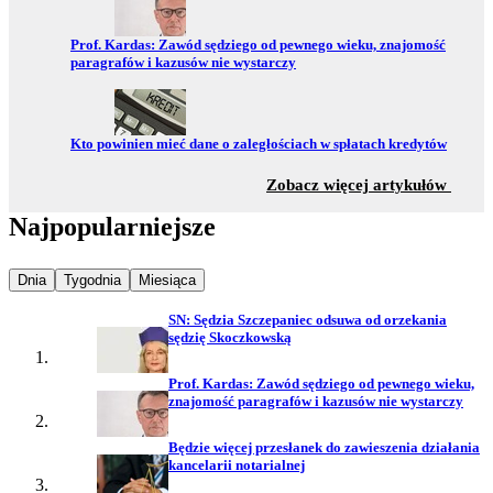
Przejdź do:
Prof. Kardas: Zawód sędziego od pewnego wieku, znajomość
paragrafów i kazusów nie wystarczy
Przejdź do:
Kto powinien mieć dane o zaległościach w spłatach kredytów
z sekc
Zobacz więcej artykułów
Najpopularniejsze
Najpopularniejsze wiadomości z
Najpopularniejsze wiadomości z
Najpopularniejsze wiadomości z
Dnia
Tygodnia
Miesiąca
SN: Sędzia Szczepaniec odsuwa od orzekania
sędzię Skoczkowską
Prof. Kardas: Zawód sędziego od pewnego wieku,
znajomość paragrafów i kazusów nie wystarczy
Będzie więcej przesłanek do zawieszenia działania
kancelarii notarialnej