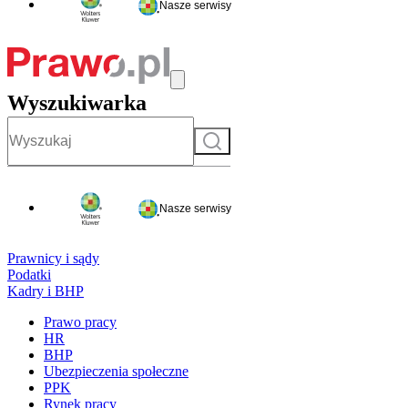
Nasze serwisy
Wyszukiwarka
Szukaj
Nasze serwisy
Prawnicy i sądy
Podatki
Kadry i BHP
Prawo pracy
HR
BHP
Ubezpieczenia społeczne
PPK
Rynek pracy