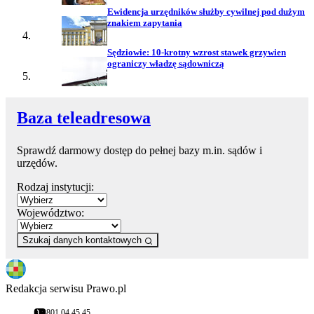
Ewidencja urzędników służby cywilnej pod dużym
znakiem zapytania
Sędziowie: 10-krotny wzrost stawek grzywien
ograniczy władzę sądowniczą
Baza teleadresowa
Sprawdź darmowy dostęp do pełnej bazy m.in. sądów i
urzędów.
Rodzaj instytucji:
Województwo:
Szukaj danych kontaktowych
Redakcja serwisu Prawo.pl
801 04 45 45