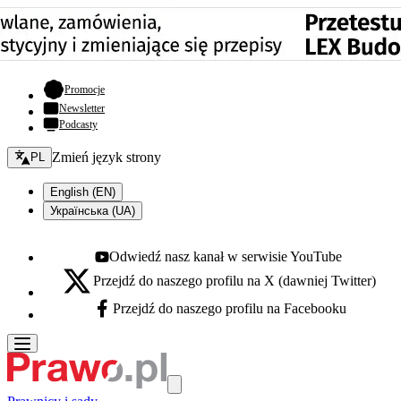
- otwiera się w nowej karcie
Promocje
Newsletter
Podcasty
Zmień język - bieżący:
Zmień język strony
PL
English (EN)
Українська (UA)
Odwiedź nasz kanał w serwisie YouTube
Youtube - otwiera się w nowej karcie
Przejdź do naszego profilu na X (dawniej Twitter)
X - otwiera się w nowej karcie
Przejdź do naszego profilu na Facebooku
Facebook - otwiera się w nowej karcie