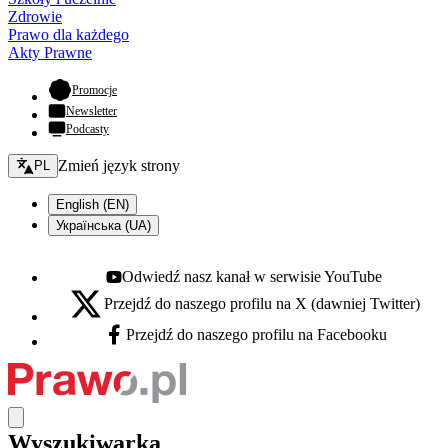
Zdrowie
Prawo dla każdego
Akty Prawne
- otwiera się w nowej karcie
Promocje
Newsletter
Podcasty
Zmień język - bieżący:
Zmień język strony
PL
English (EN)
Українська (UA)
Odwiedź nasz kanał w serwisie YouTube
Youtube - otwiera się w nowej karcie
Przejdź do naszego profilu na X (dawniej Twitter)
X - otwiera się w nowej karcie
Przejdź do naszego profilu na Facebooku
Facebook - otwiera się w nowej karcie
Wyszukiwarka