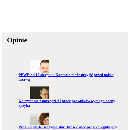
Opinie
Przejdź do:
PPWR od 12 sierpnia. Kontrola może przyjść przed polską
ustawą
Przejdź do:
Korzystanie z narzędzi AI przez prawników wymaga oceny
ryzyka
Przejdź do:
Prof. Gajda-Roszczynialska: Już wkrótce projekt regulujący