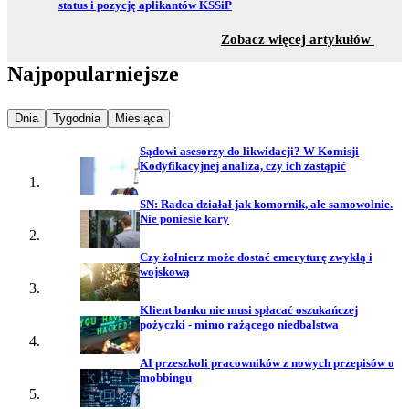
status i pozycję aplikantów KSSiP
z sekc
Zobacz więcej artykułów
Najpopularniejsze
Najpopularniejsze wiadomości z
Najpopularniejsze wiadomości z
Najpopularniejsze wiadomości z
Dnia
Tygodnia
Miesiąca
Sądowi asesorzy do likwidacji? W Komisji
Kodyfikacyjnej analiza, czy ich zastąpić
SN: Radca działał jak komornik, ale samowolnie.
Nie poniesie kary
Czy żołnierz może dostać emeryturę zwykłą i
wojskową
Klient banku nie musi spłacać oszukańczej
pożyczki - mimo rażącego niedbalstwa
AI przeszkoli pracowników z nowych przepisów o
mobbingu