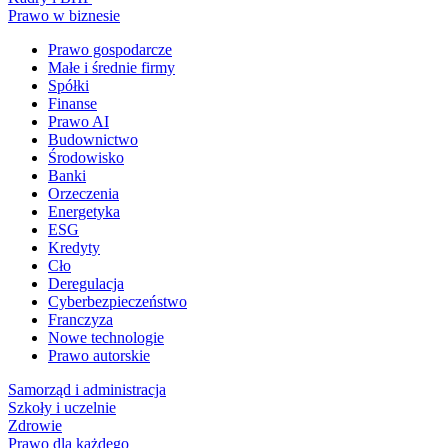
Prawo w biznesie
Prawo gospodarcze
Małe i średnie firmy
Spółki
Finanse
Prawo AI
Budownictwo
Środowisko
Banki
Orzeczenia
Energetyka
ESG
Kredyty
Cło
Deregulacja
Cyberbezpieczeństwo
Franczyza
Nowe technologie
Prawo autorskie
Samorząd i administracja
Szkoły i uczelnie
Zdrowie
Prawo dla każdego