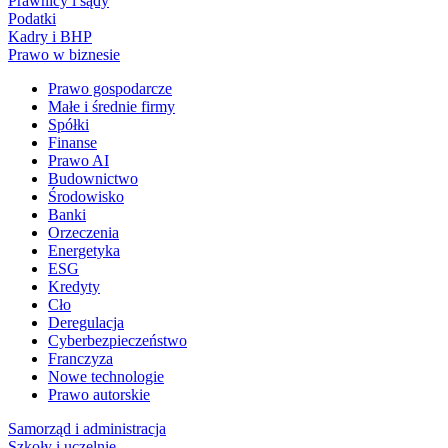
Prawnicy i sądy
Podatki
Kadry i BHP
Prawo w biznesie
Prawo gospodarcze
Małe i średnie firmy
Spółki
Finanse
Prawo AI
Budownictwo
Środowisko
Banki
Orzeczenia
Energetyka
ESG
Kredyty
Cło
Deregulacja
Cyberbezpieczeństwo
Franczyza
Nowe technologie
Prawo autorskie
Samorząd i administracja
Szkoły i uczelnie