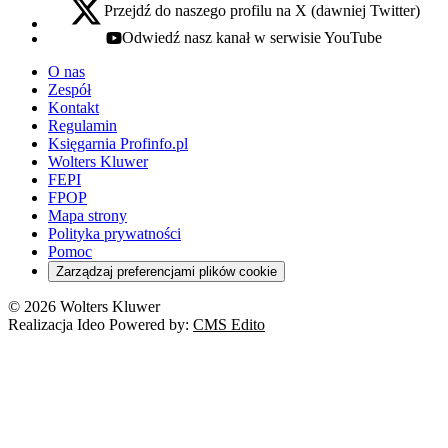
Przejdź do naszego profilu na X (dawniej Twitter)
x - otwiera się w nowej karcie
Odwiedź nasz kanał w serwisie YouTube
youtube - otwiera się w nowej karcie
O nas
Zespół
Kontakt
Regulamin
Księgarnia Profinfo.pl
Wolters Kluwer
FEPI
FPOP
Mapa strony
Polityka prywatności
Pomoc
Zarządzaj preferencjami plików cookie
© 2026 Wolters Kluwer
Realizacja Ideo Powered by:
CMS Edito