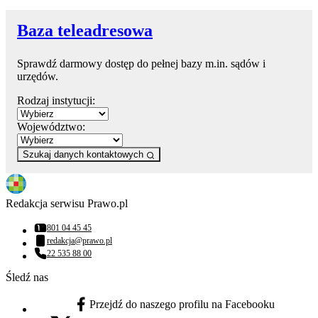
Baza teleadresowa
Sprawdź darmowy dostęp do pełnej bazy m.in. sądów i
urzędów.
Rodzaj instytucji:
Województwo:
Szukaj danych kontaktowych
Redakcja serwisu Prawo.pl
801 04 45 45
Numer telefonu:
redakcja@prawo.pl
Adres email:
22 535 88 00
Numer telefonu:
Śledź nas
Przejdź do naszego profilu na Facebooku
facebook - otwiera się w nowej karcie