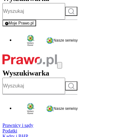
Szukaj
Moje Prawo.pl
- rejestracja i logowanie do serwisu
Nasze serwisy
Wyszukiwarka
Szukaj
Nasze serwisy
Prawnicy i sądy
Podatki
Kadry i BHP