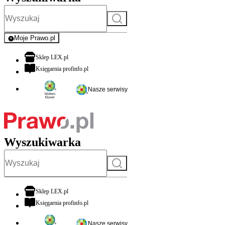
Szukaj
Moje Prawo.pl
- rejestracja i logowanie do serwisu
otwiera się w nowej karcie
Sklep LEX.pl
otwiera się w nowej karcie
Księgarnia profinfo.pl
Nasze serwisy
Wyszukiwarka
Szukaj
otwiera się w nowej karcie
Sklep LEX.pl
otwiera się w nowej karcie
Księgarnia profinfo.pl
Nasze serwisy