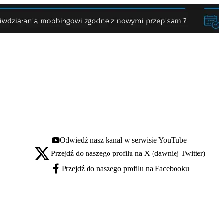
Odwiedź nasz kanał w serwisie YouTube
Youtube - otwiera się w nowej karcie
Przejdź do naszego profilu na X (dawniej Twitter)
X - otwiera się w nowej karcie
Przejdź do naszego profilu na Facebooku
Facebook - otwiera się w nowej karcie