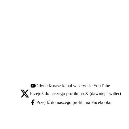
Odwiedź nasz kanał w serwisie YouTube
Youtube - otwiera się w nowej karcie
Przejdź do naszego profilu na X (dawniej Twitter)
X - otwiera się w nowej karcie
Przejdź do naszego profilu na Facebooku
Facebook - otwiera się w nowej karcie