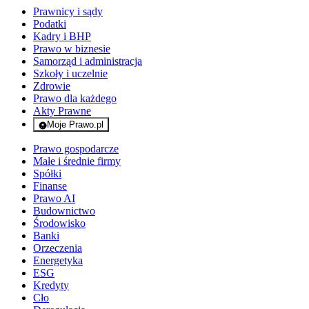
Prawnicy i sądy
Podatki
Kadry i BHP
Prawo w biznesie
Samorząd i administracja
Szkoły i uczelnie
Zdrowie
Prawo dla każdego
Akty Prawne
Moje Prawo.pl
- rejestracja i logowanie do serwisu
Prawo gospodarcze
Małe i średnie firmy
Spółki
Finanse
Prawo AI
Budownictwo
Środowisko
Banki
Orzeczenia
Energetyka
ESG
Kredyty
Cło