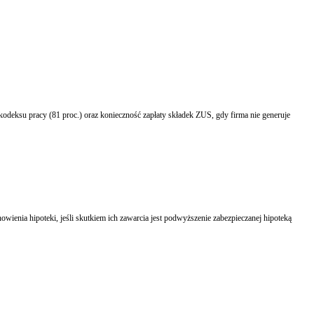
odeksu pracy (81 proc.) oraz konieczność zapłaty składek ZUS, gdy firma nie generuje
nia hipoteki, jeśli skutkiem ich zawarcia jest podwyższenie zabezpieczanej hipoteką