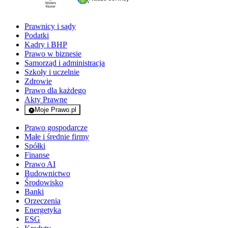
Prawnicy i sądy
Podatki
Kadry i BHP
Prawo w biznesie
Samorząd i administracja
Szkoły i uczelnie
Zdrowie
Prawo dla każdego
Akty Prawne
Moje Prawo.pl
- rejestracja i logowanie do serwisu
Prawo gospodarcze
Małe i średnie firmy
Spółki
Finanse
Prawo AI
Budownictwo
Środowisko
Banki
Orzeczenia
Energetyka
ESG