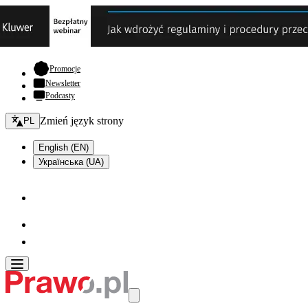
- otwiera się w nowej karcie
Promocje
Newsletter
Podcasty
Zmień język - bieżący:
Zmień język strony
PL
English (EN)
Українська (UA)