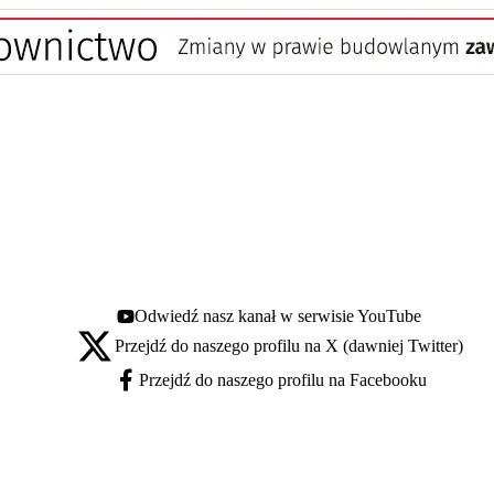
Odwiedź nasz kanał w serwisie YouTube
Youtube - otwiera się w nowej karcie
Przejdź do naszego profilu na X (dawniej Twitter)
X - otwiera się w nowej karcie
Przejdź do naszego profilu na Facebooku
Facebook - otwiera się w nowej karcie