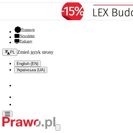
- otwiera się w nowej karcie
Promocje
Newsletter
Podcasty
Zmień język - bieżący:
Zmień język strony
PL
English (EN)
Українська (UA)