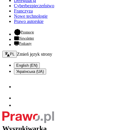
Deregulacja
Cyberbezpieczeństwo
Franczyza
Nowe technologie
Prawo autorskie
- otwiera się w nowej karcie
Promocje
Newsletter
Podcasty
Zmień język - bieżący:
Zmień język strony
PL
English (EN)
Українська (UA)
Wyszukiwarka