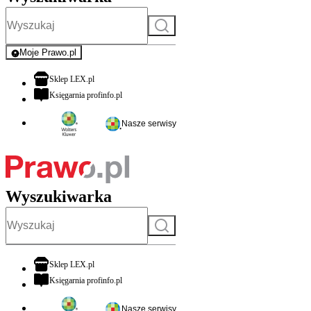
Szukaj
Moje Prawo.pl
- rejestracja i logowanie do serwisu
otwiera się w nowej karcie
Sklep LEX.pl
otwiera się w nowej karcie
Księgarnia profinfo.pl
Nasze serwisy
Wyszukiwarka
Szukaj
otwiera się w nowej karcie
Sklep LEX.pl
otwiera się w nowej karcie
Księgarnia profinfo.pl
Nasze serwisy