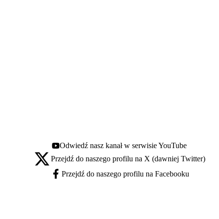
Odwiedź nasz kanał w serwisie YouTube
Youtube - otwiera się w nowej karcie
Przejdź do naszego profilu na X (dawniej Twitter)
X - otwiera się w nowej karcie
Przejdź do naszego profilu na Facebooku
Facebook - otwiera się w nowej karcie