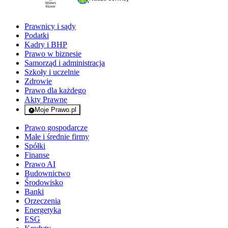
Prawnicy i sądy
Podatki
Kadry i BHP
Prawo w biznesie
Samorząd i administracja
Szkoły i uczelnie
Zdrowie
Prawo dla każdego
Akty Prawne
Moje Prawo.pl
- rejestracja i logowanie do serwisu
Prawo gospodarcze
Małe i średnie firmy
Spółki
Finanse
Prawo AI
Budownictwo
Środowisko
Banki
Orzeczenia
Energetyka
ESG