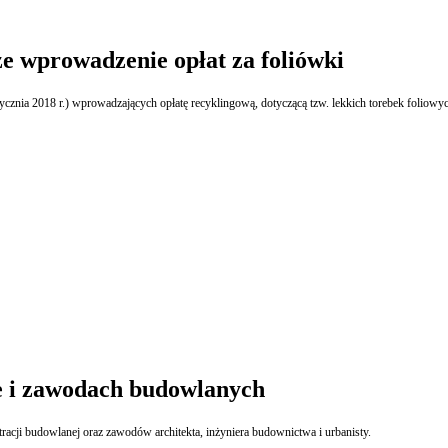
ze wprowadzenie opłat za foliówki
stycznia 2018 r.) wprowadzających opłatę recyklingową, dotyczącą tzw. lekkich torebek folio
ze i zawodach budowlanych
Rozpoczęły się konsultacje publiczne projektów ustaw regulujących funkcjonowanie administracji budowlanej oraz zawodów architekta, inżyniera budownictwa i urbanisty.