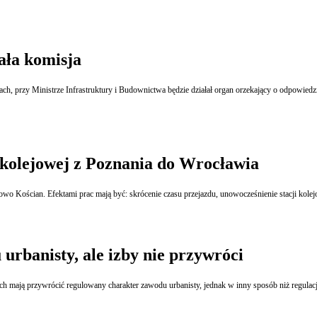
ała komisja
ach, przy Ministrze Infrastruktury i Budownictwa będzie działał organ orzekający o odpowiedzi
 kolejowej z Poznania do Wrocławia
Rusza się modernizacja linii kolejowej E59 z Poznania do Wrocławia na odcinku Stare Bojanowo Kościan. Efektami prac mają być: skrócenie czasu 
urbanisty, ale izby nie przywróci
ach mają przywrócić regulowany charakter zawodu urbanisty, jednak w inny sposób niż regulacj