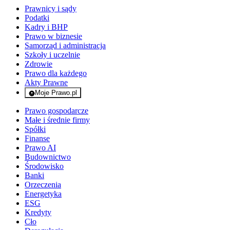
Prawnicy i sądy
Podatki
Kadry i BHP
Prawo w biznesie
Samorząd i administracja
Szkoły i uczelnie
Zdrowie
Prawo dla każdego
Akty Prawne
Moje Prawo.pl
- rejestracja i logowanie do serwisu
Prawo gospodarcze
Małe i średnie firmy
Spółki
Finanse
Prawo AI
Budownictwo
Środowisko
Banki
Orzeczenia
Energetyka
ESG
Kredyty
Cło