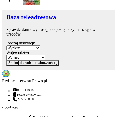
Baza teleadresowa
Sprawdź darmowy dostęp do pełnej bazy m.in. sądów i
urzędów.
Rodzaj instytucji:
Województwo:
Szukaj danych kontaktowych
Redakcja serwisu Prawo.pl
801 04 45 45
Numer telefonu:
redakcja@prawo.pl
Adres email:
22 535 88 00
Numer telefonu:
Śledź nas