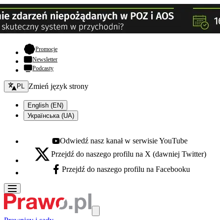
- otwiera się w nowej karcie
Promocje
Newsletter
Podcasty
Zmień język - bieżący:
Zmień język strony
PL
English (EN)
Українська (UA)
Odwiedź nasz kanał w serwisie YouTube
Youtube - otwiera się w nowej karcie
Przejdź do naszego profilu na X (dawniej Twitter)
X - otwiera się w nowej karcie
Przejdź do naszego profilu na Facebooku
Facebook - otwiera się w nowej karcie