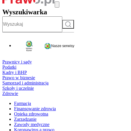
Wyszukiwarka
Szukaj
Nasze serwisy
Prawnicy i sądy
Podatki
Kadry i BHP
Prawo w biznesie
Samorząd i administracja
Szkoły i uczelnie
Zdrowie
Farmacja
Finansowanie zdrowia
Opieka zdrowotna
Zarządzanie
Zawody medyczne
Koronawirus a prawo