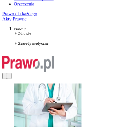
Orzeczenia
Prawo dla każdego
Akty Prawne
Prawo.pl
Zdrowie
Zawody medyczne