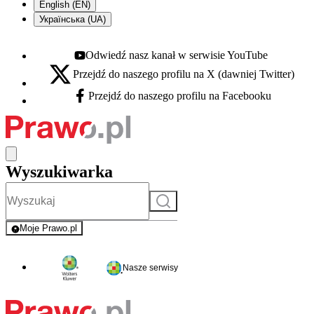
English (EN)
Українська (UA)
Odwiedź nasz kanał w serwisie YouTube
Youtube - otwiera się w nowej karcie
Przejdź do naszego profilu na X (dawniej Twitter)
X - otwiera się w nowej karcie
Przejdź do naszego profilu na Facebooku
Facebook - otwiera się w nowej karcie
Wyszukiwarka
Szukaj
Moje Prawo.pl
- rejestracja i logowanie do serwisu
Nasze serwisy