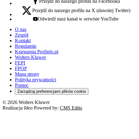
Przejdź do naszego profilu na Facebooku
facebook - otwiera się w nowej karcie
Przejdź do naszego profilu na X (dawniej Twitter)
x - otwiera się w nowej karcie
Odwiedź nasz kanał w serwisie YouTube
youtube - otwiera się w nowej karcie
O nas
Zespół
Kontakt
Regulamin
Księgarnia Profinfo.pl
Wolters Kluwer
FEPI
FPOP
Mapa strony
Polityka prywatności
Pomoc
Zarządzaj preferencjami plików cookie
© 2026 Wolters Kluwer
Realizacja Ideo Powered by:
CMS Edito