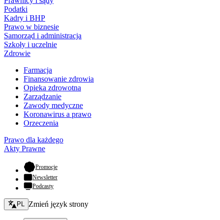
Prawnicy i sądy
Podatki
Kadry i BHP
Prawo w biznesie
Samorząd i administracja
Szkoły i uczelnie
Zdrowie
Farmacja
Finansowanie zdrowia
Opieka zdrowotna
Zarządzanie
Zawody medyczne
Koronawirus a prawo
Orzeczenia
Prawo dla każdego
Akty Prawne
- otwiera się w nowej karcie
Promocje
Newsletter
Podcasty
Zmień język - bieżący:
Zmień język strony
PL