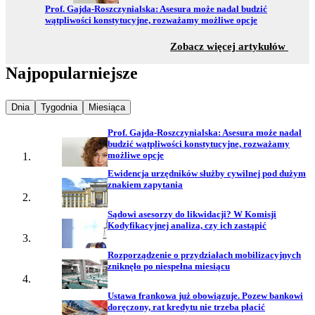
Przejdź do:
Prof. Gajda-Roszczynialska: Asesura może nadal budzić
wątpliwości konstytucyjne, rozważamy możliwe opcje
z sekc
Zobacz więcej artykułów
Najpopularniejsze
Najpopularniejsze wiadomości z
Najpopularniejsze wiadomości z
Najpopularniejsze wiadomości z
Dnia
Tygodnia
Miesiąca
Prof. Gajda-Roszczynialska: Asesura może nadal
budzić wątpliwości konstytucyjne, rozważamy
możliwe opcje
Ewidencja urzędników służby cywilnej pod dużym
znakiem zapytania
Sądowi asesorzy do likwidacji? W Komisji
Kodyfikacyjnej analiza, czy ich zastąpić
Rozporządzenie o przydziałach mobilizacyjnych
zniknęło po niespełna miesiącu
Ustawa frankowa już obowiązuje. Pozew bankowi
doręczony, rat kredytu nie trzeba płacić