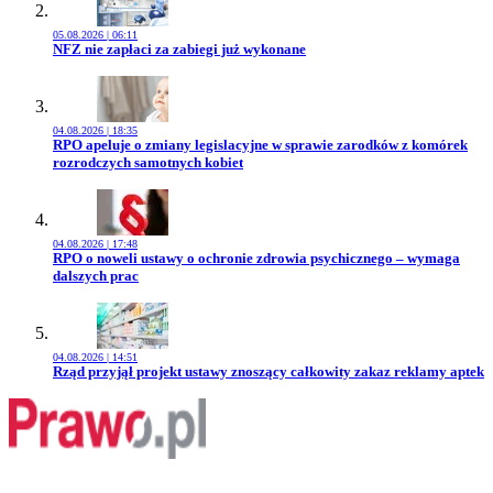
05.08.2026 | 06:11
Przejdź do artykułu:
NFZ nie zapłaci za zabiegi już wykonane
04.08.2026 | 18:35
Przejdź do artykułu:
RPO apeluje o zmiany legislacyjne w sprawie zarodków z komórek
rozrodczych samotnych kobiet
04.08.2026 | 17:48
Przejdź do artykułu:
RPO o noweli ustawy o ochronie zdrowia psychicznego – wymaga
dalszych prac
04.08.2026 | 14:51
Przejdź do artykułu:
Rząd przyjął projekt ustawy znoszący całkowity zakaz reklamy aptek