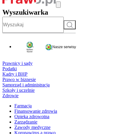
Wyszukiwarka
Szukaj
Nasze serwisy
Prawnicy i sądy
Podatki
Kadry i BHP
Prawo w biznesie
Samorząd i administracja
Szkoły i uczelnie
Zdrowie
Farmacja
Finansowanie zdrowia
Opieka zdrowotna
Zarządzanie
Zawody medyczne
Koronawirus a prawo