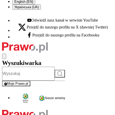
English (EN)
Українська (UA)
Odwiedź nasz kanał w serwisie YouTube
Youtube - otwiera się w nowej karcie
Przejdź do naszego profilu na X (dawniej Twitter)
X - otwiera się w nowej karcie
Przejdź do naszego profilu na Facebooku
Facebook - otwiera się w nowej karcie
Wyszukiwarka
Szukaj
Moje Prawo.pl
- rejestracja i logowanie do serwisu
Nasze serwisy