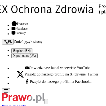
- otwiera się w nowej karcie
Promocje
Newsletter
Podcasty
Zmień język - bieżący:
Zmień język strony
PL
English (EN)
Українська (UA)
Odwiedź nasz kanał w serwisie YouTube
Youtube - otwiera się w nowej karcie
Przejdź do naszego profilu na X (dawniej Twitter)
X - otwiera się w nowej karcie
Przejdź do naszego profilu na Facebooku
Facebook - otwiera się w nowej karcie