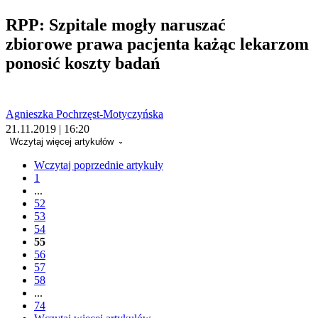
RPP: Szpitale mogły naruszać
zbiorowe prawa pacjenta każąc lekarzom
ponosić koszty badań
Agnieszka Pochrzęst-Motyczyńska
21.11.2019 | 16:20
Wczytaj więcej artykułów
Wczytaj poprzednie artykuły
1
...
52
53
54
55
56
57
58
...
74