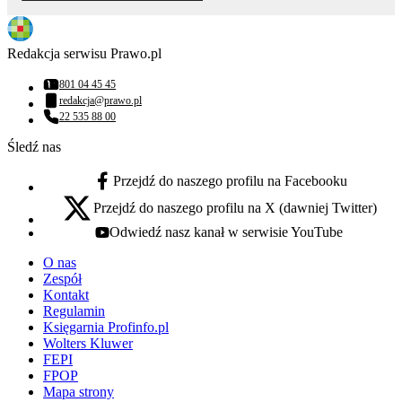
Redakcja serwisu Prawo.pl
801 04 45 45
Numer telefonu:
redakcja@prawo.pl
Adres email:
22 535 88 00
Numer telefonu:
Śledź nas
Przejdź do naszego profilu na Facebooku
facebook - otwiera się w nowej karcie
Przejdź do naszego profilu na X (dawniej Twitter)
x - otwiera się w nowej karcie
Odwiedź nasz kanał w serwisie YouTube
youtube - otwiera się w nowej karcie
O nas
Zespół
Kontakt
Regulamin
Księgarnia Profinfo.pl
Wolters Kluwer
FEPI
FPOP
Mapa strony