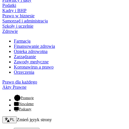
Prawnicy i sądy
Podatki
Kadry i BHP
Prawo w biznesie
Samorząd i administracja
Szkoły i uczelnie
Zdrowie
Farmacja
Finansowanie zdrowia
Opieka zdrowotna
Zarządzanie
Zawody medyczne
Koronawirus a prawo
Orzeczenia
Prawo dla każdego
Akty Prawne
- otwiera się w nowej karcie
Promocje
Newsletter
Podcasty
Zmień język - bieżący:
Zmień język strony
PL