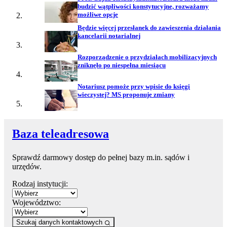
budzić wątpliwości konstytucyjne, rozważamy
możliwe opcje
Będzie więcej przesłanek do zawieszenia działania
kancelarii notarialnej
Rozporządzenie o przydziałach mobilizacyjnych
zniknęło po niespełna miesiącu
Notariusz pomoże przy wpisie do księgi
wieczystej? MS proponuje zmiany
Baza teleadresowa
Sprawdź darmowy dostęp do pełnej bazy m.in. sądów i
urzędów.
Rodzaj instytucji:
Województwo:
Szukaj danych kontaktowych