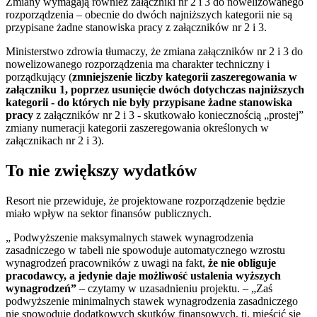
Zmiany wymagają również załączniki nr 2 i 3 do nowelizowanego
rozporządzenia – obecnie do dwóch najniższych kategorii nie są
przypisane żadne stanowiska pracy z załączników nr 2 i 3.
Ministerstwo zdrowia tłumaczy, że zmiana załączników nr 2 i 3 do
nowelizowanego rozporządzenia ma charakter techniczny i
porządkujący (
zmniejszenie liczby kategorii zaszeregowania w
załączniku 1, poprzez usunięcie dwóch dotychczas najniższych
kategorii - do których nie były przypisane żadne stanowiska
pracy
z załączników nr 2 i 3 - skutkowało koniecznością „prostej”
zmiany numeracji kategorii zaszeregowania określonych w
załącznikach nr 2 i 3).
To nie zwiększy wydatków
Resort nie przewiduje, że projektowane rozporządzenie będzie
miało wpływ na sektor finansów publicznych.
„ Podwyższenie maksymalnych stawek wynagrodzenia
zasadniczego w tabeli nie spowoduje automatycznego wzrostu
wynagrodzeń pracowników z uwagi na fakt,
że nie obliguje
pracodawcy, a jedynie daje możliwość ustalenia wyższych
wynagrodzeń”
– czytamy w uzasadnieniu projektu. – „Zaś
podwyższenie minimalnych stawek wynagrodzenia zasadniczego
nie spowoduje dodatkowych skutków finansowych, tj. mieścić się