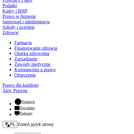
Prawnicy i sądy
Podatki
Kadry i BHP
Prawo w biznesie
Samorząd i administracja
Szkoły i uczelnie
Zdrowie
Farmacja
Finansowanie zdrowia
Opieka zdrowotna
Zarządzanie
Zawody medyczne
Koronawirus a prawo
Orzeczenia
Prawo dla każdego
Akty Prawne
- otwiera się w nowej karcie
Promocje
Newsletter
Podcasty
Zmień język - bieżący:
Zmień język strony
PL