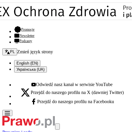
- otwiera się w nowej karcie
Promocje
Newsletter
Podcasty
Zmień język - bieżący:
Zmień język strony
PL
English (EN)
Українська (UA)
Odwiedź nasz kanał w serwisie YouTube
Youtube - otwiera się w nowej karcie
Przejdź do naszego profilu na X (dawniej Twitter)
X - otwiera się w nowej karcie
Przejdź do naszego profilu na Facebooku
Facebook - otwiera się w nowej karcie