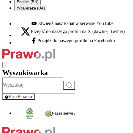
English (EN)
Українська (UA)
Odwiedź nasz kanał w serwisie YouTube
Youtube - otwiera się w nowej karcie
Przejdź do naszego profilu na X (dawniej Twitter)
X - otwiera się w nowej karcie
Przejdź do naszego profilu na Facebooku
Facebook - otwiera się w nowej karcie
Wyszukiwarka
Szukaj
Moje Prawo.pl
- rejestracja i logowanie do serwisu
Nasze serwisy