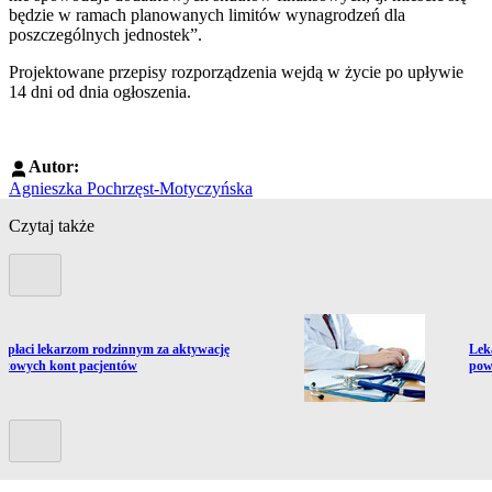
będzie w ramach planowanych limitów wynagrodzeń dla
poszczególnych jednostek”.
Projektowane przepisy rozporządzenia wejdą w życie po upływie
14 dni od dnia ogłoszenia.
Autor:
Agnieszka Pochrzęst-Motyczyńska
Czytaj także
Poprzedni slide
ź do artykułu:
Prze
apłaci lekarzom rodzinnym za aktywację
Lek
netowych kont pacjentów
pow
Kolejny slide