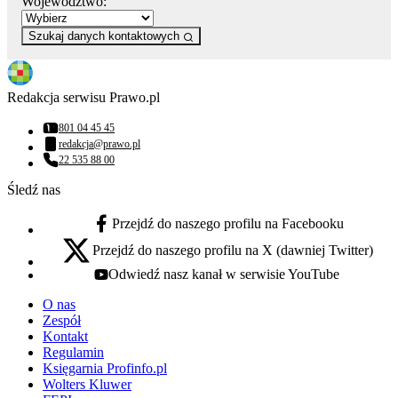
Województwo:
Szukaj danych kontaktowych
Redakcja serwisu Prawo.pl
801 04 45 45
Numer telefonu:
redakcja@prawo.pl
Adres email:
22 535 88 00
Numer telefonu:
Śledź nas
Przejdź do naszego profilu na Facebooku
facebook - otwiera się w nowej karcie
Przejdź do naszego profilu na X (dawniej Twitter)
x - otwiera się w nowej karcie
Odwiedź nasz kanał w serwisie YouTube
youtube - otwiera się w nowej karcie
O nas
Zespół
Kontakt
Regulamin
Księgarnia Profinfo.pl
Wolters Kluwer