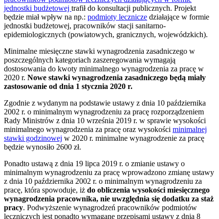
jednostki budżetowej
trafił do konsultacji publicznych. Projekt
będzie miał wpływ na np.:
podmioty lecznicze
działające w formie
jednostki budżetowej, pracowników stacji sanitarno-
epidemiologicznych (powiatowych, granicznych, wojewódzkich).
Minimalne miesięczne stawki wynagrodzenia zasadniczego w
poszczególnych kategoriach zaszeregowania wymagają
dostosowania do kwoty minimalnego wynagrodzenia za pracę w
2020 r.
Nowe stawki wynagrodzenia zasadniczego będą miały
zastosowanie od dnia 1 stycznia 2020 r.
Zgodnie z wydanym na podstawie ustawy z dnia 10 października
2002 r. o minimalnym wynagrodzeniu za pracę rozporządzeniem
Rady Ministrów z dnia 10 września 2019 r. w sprawie wysokości
minimalnego wynagrodzenia za pracę oraz wysokości
minimalnej
stawki godzinowej
w 2020 r. minimalne wynagrodzenie za pracę
będzie wynosiło 2600 zł.
Ponadto ustawą z dnia 19 lipca 2019 r. o zmianie ustawy o
minimalnym wynagrodzeniu za pracę wprowadzono zmianę ustawy
z dnia 10 października 2002 r. o minimalnym wynagrodzeniu za
pracę, która spowoduje, iż
do obliczenia wysokości miesięcznego
wynagrodzenia pracownika, nie uwzględnia się dodatku za staż
pracy
. Podwyższenie wynagrodzeń pracowników podmiotów
leczniczych jest ponadto wymagane przepisami ustawy z dnia 8