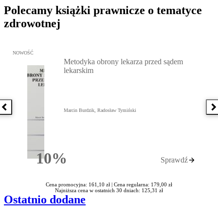
Polecamy książki prawnicze o tematyce
zdrowotnej
Przejdź do: Metodyka obrony lekarza przed sądem lekarskim, Marc
NOWOŚĆ
Metodyka obrony lekarza przed sądem
lekarskim
Poprzednia książka
N
Marcin Burdzik, Radosław Tymiński
10%
Sprawdź
Rabatu
Cena promocyjna: 161,10 zł |
Cena regularna: 179,00 zł
Najniższa cena w ostatnich 30 dniach: 125,31 zł
Ostatnio dodane