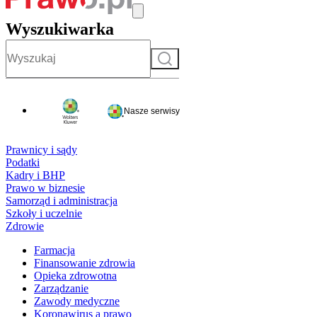
Wyszukiwarka
Szukaj
Nasze serwisy
Prawnicy i sądy
Podatki
Kadry i BHP
Prawo w biznesie
Samorząd i administracja
Szkoły i uczelnie
Zdrowie
Farmacja
Finansowanie zdrowia
Opieka zdrowotna
Zarządzanie
Zawody medyczne
Koronawirus a prawo