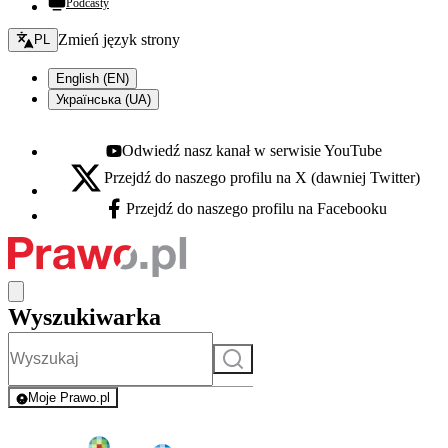
Podcasty
Zmień język - bieżący:
Zmień język strony
PL
English (EN)
Українська (UA)
Odwiedź nasz kanał w serwisie YouTube
Youtube - otwiera się w nowej karcie
Przejdź do naszego profilu na X (dawniej Twitter)
X - otwiera się w nowej karcie
Przejdź do naszego profilu na Facebooku
Facebook - otwiera się w nowej karcie
Wyszukiwarka
Szukaj
Moje Prawo.pl
- rejestracja i logowanie do serwisu