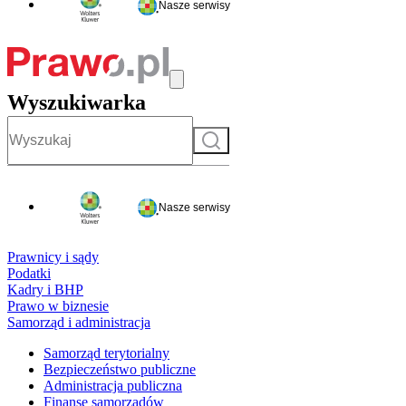
Nasze serwisy
Wyszukiwarka
Szukaj
Nasze serwisy
Prawnicy i sądy
Podatki
Kadry i BHP
Prawo w biznesie
Samorząd i administracja
Samorząd terytorialny
Bezpieczeństwo publiczne
Administracja publiczna
Finanse samorządów