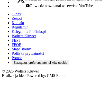
x - otwiera się w nowej karcie
Odwiedź nasz kanał w serwisie YouTube
youtube - otwiera się w nowej karcie
O nas
Zespół
Kontakt
Regulamin
Księgarnia Profinfo.pl
Wolters Kluwer
FEPI
FPOP
Mapa strony
Polityka prywatności
Pomoc
Zarządzaj preferencjami plików cookie
© 2026 Wolters Kluwer
Realizacja Ideo Powered by:
CMS Edito