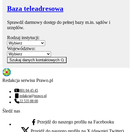
Baza teleadresowa
Sprawdź darmowy dostęp do pełnej bazy m.in. sądów i
urzędów.
Rodzaj instytucji:
Województwo:
Szukaj danych kontaktowych
Redakcja serwisu Prawo.pl
801 04 45 45
Numer telefonu:
redakcja@prawo.pl
Adres email:
22 535 88 00
Numer telefonu:
Śledź nas
Przejdź do naszego profilu na Facebooku
facebook - otwiera się w nowej karcie
Przejdź do naszego profilu na X (dawniej Twitter)