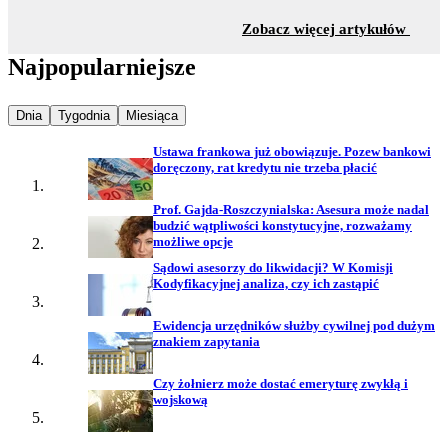
z sekc
Zobacz więcej artykułów
Najpopularniejsze
Najpopularniejsze wiadomości z
Najpopularniejsze wiadomości z
Najpopularniejsze wiadomości z
Dnia
Tygodnia
Miesiąca
Ustawa frankowa już obowiązuje. Pozew bankowi
doręczony, rat kredytu nie trzeba płacić
Prof. Gajda-Roszczynialska: Asesura może nadal
budzić wątpliwości konstytucyjne, rozważamy
możliwe opcje
Sądowi asesorzy do likwidacji? W Komisji
Kodyfikacyjnej analiza, czy ich zastąpić
Ewidencja urzędników służby cywilnej pod dużym
znakiem zapytania
Czy żołnierz może dostać emeryturę zwykłą i
wojskową