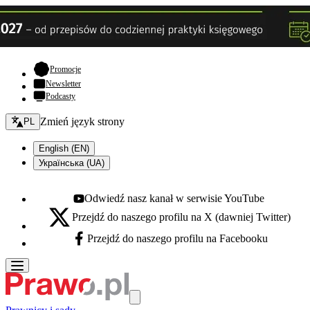
- otwiera się w nowej karcie
Promocje
Newsletter
Podcasty
Zmień język - bieżący:
Zmień język strony
PL
English (EN)
Українська (UA)
Odwiedź nasz kanał w serwisie YouTube
Youtube - otwiera się w nowej karcie
Przejdź do naszego profilu na X (dawniej Twitter)
X - otwiera się w nowej karcie
Przejdź do naszego profilu na Facebooku
Facebook - otwiera się w nowej karcie