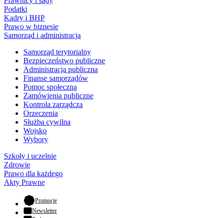
Prawnicy i sądy
Podatki
Kadry i BHP
Prawo w biznesie
Samorząd i administracja
Samorząd terytorialny
Bezpieczeństwo publiczne
Administracja publiczna
Finanse samorządów
Pomoc społeczna
Zamówienia publiczne
Kontrola zarządcza
Orzeczenia
Służba cywilna
Wojsko
Wybory
Szkoły i uczelnie
Zdrowie
Prawo dla każdego
Akty Prawne
- otwiera się w nowej karcie
Promocje
Newsletter