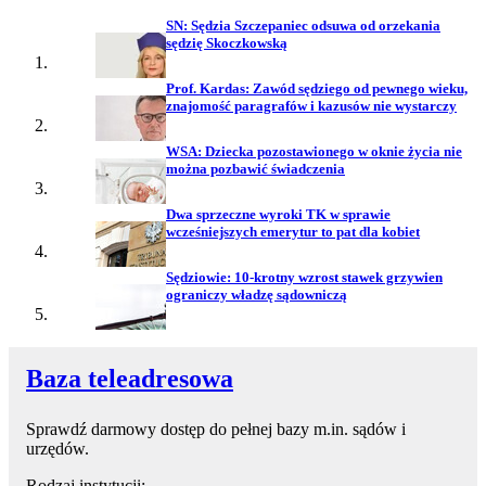
SN: Sędzia Szczepaniec odsuwa od orzekania
sędzię Skoczkowską
Prof. Kardas: Zawód sędziego od pewnego wieku,
znajomość paragrafów i kazusów nie wystarczy
WSA: Dziecka pozostawionego w oknie życia nie
można pozbawić świadczenia
Dwa sprzeczne wyroki TK w sprawie
wcześniejszych emerytur to pat dla kobiet
Sędziowie: 10-krotny wzrost stawek grzywien
ograniczy władzę sądowniczą
Baza teleadresowa
Sprawdź darmowy dostęp do pełnej bazy m.in. sądów i
urzędów.
Rodzaj instytucji: