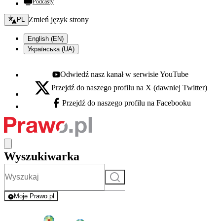
Podcasty
Zmień język - bieżący:
Zmień język strony
PL
English (EN)
Українська (UA)
Odwiedź nasz kanał w serwisie YouTube
Youtube - otwiera się w nowej karcie
Przejdź do naszego profilu na X (dawniej Twitter)
X - otwiera się w nowej karcie
Przejdź do naszego profilu na Facebooku
Facebook - otwiera się w nowej karcie
Wyszukiwarka
Szukaj
Moje Prawo.pl
- rejestracja i logowanie do serwisu