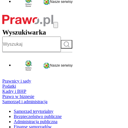
Nasze serwisy
Wyszukiwarka
Szukaj
Nasze serwisy
Prawnicy i sądy
Podatki
Kadry i BHP
Prawo w biznesie
Samorząd i administracja
Samorząd terytorialny
Bezpieczeństwo publiczne
Administracja publiczna
Finanse samorządów