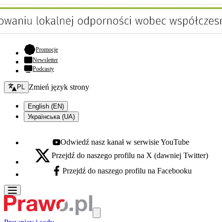
- otwiera się w nowej karcie
Promocje
Newsletter
Podcasty
Zmień język - bieżący:
Zmień język strony
PL
English (EN)
Українська (UA)
Odwiedź nasz kanał w serwisie YouTube
Youtube - otwiera się w nowej karcie
Przejdź do naszego profilu na X (dawniej Twitter)
X - otwiera się w nowej karcie
Przejdź do naszego profilu na Facebooku
Facebook - otwiera się w nowej karcie