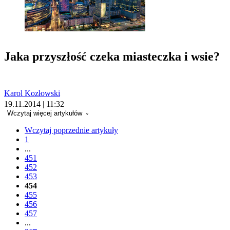
Jaka przyszłość czeka miasteczka i wsie?
Karol Kozłowski
19.11.2014 | 11:32
Wczytaj więcej artykułów
Wczytaj poprzednie artykuły
1
...
451
452
453
454
455
456
457
...