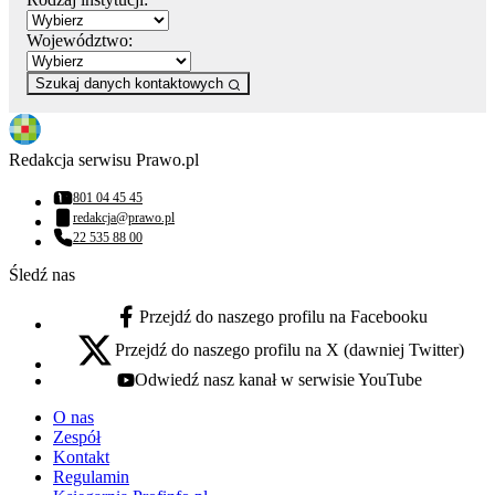
Województwo:
Szukaj danych kontaktowych
Redakcja serwisu Prawo.pl
801 04 45 45
Numer telefonu:
redakcja@prawo.pl
Adres email:
22 535 88 00
Numer telefonu:
Śledź nas
Przejdź do naszego profilu na Facebooku
facebook - otwiera się w nowej karcie
Przejdź do naszego profilu na X (dawniej Twitter)
x - otwiera się w nowej karcie
Odwiedź nasz kanał w serwisie YouTube
youtube - otwiera się w nowej karcie
O nas
Zespół
Kontakt
Regulamin