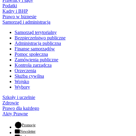
Prawnicy i sądy
Podatki
Kadry i BHP
Prawo w biznesie
Samorząd i administracja
Samorząd terytorialny
Bezpieczeństwo publiczne
Administracja publiczna
Finanse samorządów
Pomoc społeczna
Zamówienia publiczne
Kontrola zarządcza
Orzeczenia
Służba cywilna
Wojsko
Wybory
Szkoły i uczelnie
Zdrowie
Prawo dla każdego
Akty Prawne
- otwiera się w nowej karcie
Promocje
Newsletter