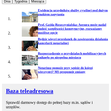
Najpopularniejsze wiadomości z
Najpopularniejsze wiadomości z
Najpopularniejsze wiadomości z
Dnia
Tygodnia
Miesiąca
Ewidencja urzędników służby cywilnej pod dużym
znakiem zapytania
Prof. Gajda-Roszczynialska: Asesura może nadal
budzić wątpliwości konstytucyjne, rozważamy
możliwe opcje
Będzie więcej przesłanek do zawieszenia działania
kancelarii notarialnej
Rozporządzenie o przydziałach mobilizacyjnych
zniknęło po niespełna miesiącu
Notariusz pomoże przy wpisie do księgi
wieczystej? MS proponuje zmiany
Baza teleadresowa
Sprawdź darmowy dostęp do pełnej bazy m.in. sądów i
urzędów.