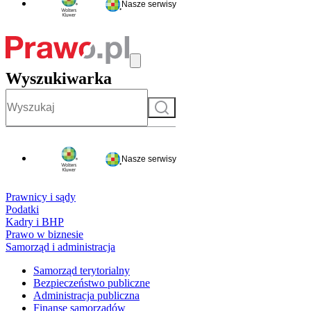
Nasze serwisy
Wyszukiwarka
Szukaj
Nasze serwisy
Prawnicy i sądy
Podatki
Kadry i BHP
Prawo w biznesie
Samorząd i administracja
Samorząd terytorialny
Bezpieczeństwo publiczne
Administracja publiczna
Finanse samorządów