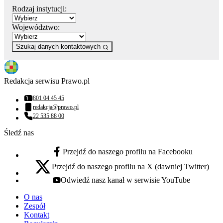
Rodzaj instytucji:
Województwo:
Szukaj danych kontaktowych
Redakcja serwisu Prawo.pl
801 04 45 45
Numer telefonu:
redakcja@prawo.pl
Adres email:
22 535 88 00
Numer telefonu:
Śledź nas
Przejdź do naszego profilu na Facebooku
facebook - otwiera się w nowej karcie
Przejdź do naszego profilu na X (dawniej Twitter)
x - otwiera się w nowej karcie
Odwiedź nasz kanał w serwisie YouTube
youtube - otwiera się w nowej karcie
O nas
Zespół
Kontakt