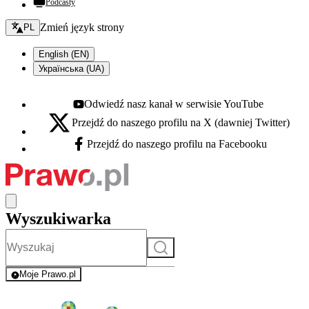
Podcasty
Zmień język - bieżący:
Zmień język strony
PL
English (EN)
Українська (UA)
Odwiedź nasz kanał w serwisie YouTube
Youtube - otwiera się w nowej karcie
Przejdź do naszego profilu na X (dawniej Twitter)
X - otwiera się w nowej karcie
Przejdź do naszego profilu na Facebooku
Facebook - otwiera się w nowej karcie
Wyszukiwarka
Szukaj
Moje Prawo.pl
- rejestracja i logowanie do serwisu