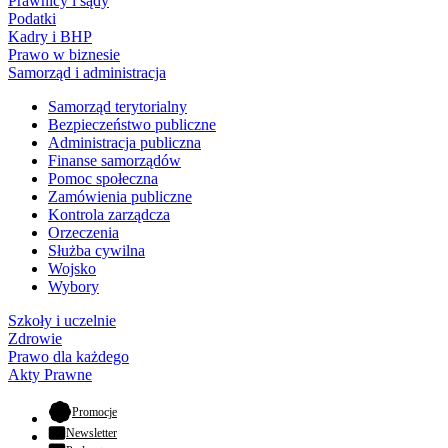
Prawnicy i sądy
Podatki
Kadry i BHP
Prawo w biznesie
Samorząd i administracja
Samorząd terytorialny
Bezpieczeństwo publiczne
Administracja publiczna
Finanse samorządów
Pomoc społeczna
Zamówienia publiczne
Kontrola zarządcza
Orzeczenia
Służba cywilna
Wojsko
Wybory
Szkoły i uczelnie
Zdrowie
Prawo dla każdego
Akty Prawne
- otwiera się w nowej karcie
Promocje
Newsletter