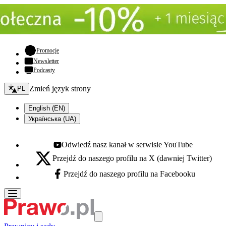
- otwiera się w nowej karcie
Promocje
Newsletter
Podcasty
Zmień język - bieżący:
Zmień język strony
PL
English (EN)
Українська (UA)
Odwiedź nasz kanał w serwisie YouTube
Youtube - otwiera się w nowej karcie
Przejdź do naszego profilu na X (dawniej Twitter)
X - otwiera się w nowej karcie
Przejdź do naszego profilu na Facebooku
Facebook - otwiera się w nowej karcie